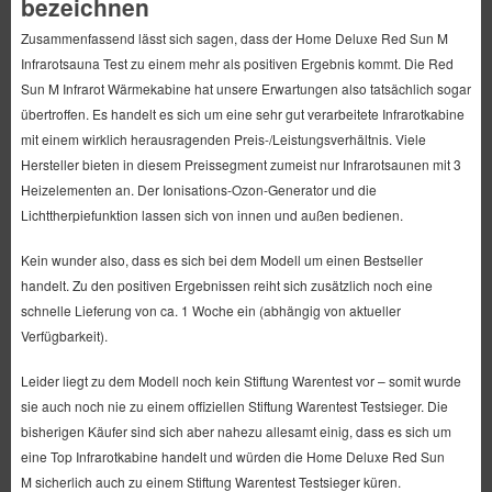
bezeichnen
Zusammenfassend lässt sich sagen, dass der Home Deluxe Red Sun M
Infrarotsauna Test zu einem mehr als positiven Ergebnis kommt. Die Red
Sun M Infrarot Wärmekabine hat unsere Erwartungen also tatsächlich sogar
übertroffen. Es handelt es sich um eine sehr gut verarbeitete Infrarotkabine
mit einem wirklich herausragenden Preis-/Leistungsverhältnis. Viele
Hersteller bieten in diesem Preissegment zumeist nur Infrarotsaunen mit 3
Heizelementen an. Der Ionisations-Ozon-Generator und die
Lichttherpiefunktion lassen sich von innen und außen bedienen.
Kein wunder also, dass es sich bei dem Modell um einen Bestseller
handelt. Zu den positiven Ergebnissen reiht sich zusätzlich noch eine
schnelle Lieferung von ca. 1 Woche ein (abhängig von aktueller
Verfügbarkeit).
Leider liegt zu dem Modell noch kein Stiftung Warentest vor – somit wurde
sie auch noch nie zu einem offiziellen Stiftung Warentest Testsieger. Die
bisherigen Käufer sind sich aber nahezu allesamt einig, dass es sich um
eine Top Infrarotkabine handelt und würden die Home Deluxe Red Sun
M sicherlich auch zu einem Stiftung Warentest Testsieger küren.