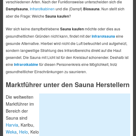
verschiedenen Arten. Nach der Funktionsweise unterscheiden sich die
Dampfsauna
,
Infrarotkabinen
und die (Dampf)
Biosauna
. Nun stellt sich
aber die Frage: Welche
Sauna kaufen
?
Wer sich keine dampfbetriebene
Sauna kaufen
möchte oder dies aus
gesundheitlichen Gründen nicht kann, findet mit der
Infrarotsauna
eine
gesunde Alternative. Hierbei wird nicht die Luft befeuchtet und aufgeheizt,
sondern langwellige Strahlung des Infrarotbereichs direkt auf die Haut
gesendet. Die Sauna mit Licht ist für den Kreislauf schonender. Deshalb ist
eine
Infrarotkabine
für diesen Personenkreis eine Möglichkeit, trotz
gesundheitlicher Einschränkungen zu saunieren.
Marktführer unter den Sauna Herstellern
Die weltweiten
Marktführer im
Bereich der
Sauna sind
Harvia
, Karibu,
Weka
,
Helo
, Kelo