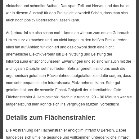
einfacher und schneller Aufbau. Das spart Zeit und Nerven und das hatten
wir in diesem Ausmaß für den Preis nicht erwartet! Schön, dass man sich
auch noch positiv überraschen lassen kann.
Aufgebaut ist sie also schon mal – kommen wir nun zum ersten Gebrauch.
Um es kurz zu machen und um nicht lange um den heißen Brei zu reden:
alles hat auf Anhieb funktioniert und das obwohl doch eine nicht
unerhebliche Elektrik verbaut ist! Die Nutzung und Leistung der
Infrarotsauna entspricht unseren Erwartungen und so sind wir auch mit der
wichtigsten Disziplin sehr zufrieden. Sehr angenehm sind uns auch die
ergonomisch geformten Rückenlehnen aufgefallen, die dafür sorgen, dass
man sehr bequem in der Infrarotsauna Platz nehmen kann. Sehr gut
gefallen hat uns die schnelle Einsatzfähigkeit der Infrarotkabine Oslo
Flächenstrahler & Hemlockholz. Nach nur rund ca. 20 – 30 Minuten war sie
aufgeheizt und man konnte sich ins Vergnügen stürzen. Vorbildlich!
Details zum Flächenstrahler:
Die Abstrahlung der Flächenstrahler erfolgt im Infrarot C Bereich. Dabei
handelt es sich um eine gesunde und vollkommen unbedenkliche Infrarot