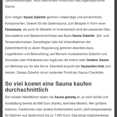
Garantieleistungen. Auch dies entfällt hinsichtlich des Eigenbaus einer
Sauna.
Zum nötigen
Sauna Zubehör
gehören notwendige und annehmliche
Komponenten. Sowohl für die Gartensauna, zum Beispiel in Form einer
Fasssauna
, als auch für Modelle im Innenbereich sind der passende Ofen,
Saunasteine und Wasseranschlüsse das Basis
Sauna Zubehör
. Zeit- und
Temperaturmesser, Dampfregler oder bei Infrarotkabinen die
Zubehörtechnik zu deren Regulierung gehören ebenfalls dazu.
Liegeflächen und Beleuchtung, auf Wunsch musikalisches Zubehör und
Aromaöle oder Kräuterwannen ergänzen die Indoor oder
Outdoor Sauna
um Wellness pur für alle Sinne. Ebenfalls braucht der
Saunaofen Holz
zum
Heizen. Dieses Zubehör ist ein laufender Punkt der Sauna-Checkliste.
So viel kostet eine Sauna kaufen
durchschnittlich
Die meisten Marktführer bieten die
Sauna günstig
an, je nach Größe und
Ausstattung bereits ab 899 Euro (Karibu, kleinstes Modell). Wer größere
Kabinen, Fassformen oder andere Extramodelle sucht, zahlt beispielsweise
für Kabinen aus Zedernholz bis zu 7.000 Euro. Das klingt möglicherweise