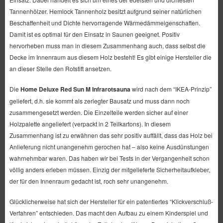
Tannenhölzer. Hemlock Tannenholz besitzt aufgrund seiner natürlichen
Beschaffenheit und Dichte hervorragende Wärmedämmeigenschaften.
Damit ist es optimal für den Einsatz in Saunen geeignet. Positiv
hervorheben muss man in diesem Zusammenhang auch, dass selbst die
Decke im Innenraum aus diesem Holz besteht! Es gibt einige Hersteller die
an dieser Stelle den Rotstift ansetzen.
Die
Home Deluxe Red Sun M Infrarotsauna
wird nach dem “IKEA-Prinzip”
geliefert, d.h. sie kommt als zerlegter Bausatz und muss dann noch
zusammengesetzt werden. Die Einzelteile werden sicher auf einer
Holzpalette angeliefert (verpackt in 2 Teilkartons). In diesem
Zusammenhang ist zu erwähnen das sehr positiv auffällt, dass das Holz bei
Anlieferung nicht unangenehm gerochen hat – also keine Ausdünstungen
wahrnehmbar waren. Das haben wir bei Tests in der Vergangenheit schon
völlig anders erleben müssen. Einzig der mitgelieferte Sicherheitaufkleber,
der für den Innenraum gedacht ist, roch sehr unangenehm.
Glücklicherweise hat sich der Hersteller für ein patentiertes “Klickverschluß-
Verfahren” entschieden. Das macht den Aufbau zu einem Kinderspiel und