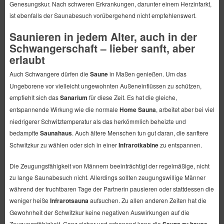
Genesungskur. Nach schweren Erkrankungen, darunter einem Herzinfarkt,
ist ebenfalls der Saunabesuch vorübergehend nicht empfehlenswert.
Saunieren in jedem Alter, auch in der
Schwangerschaft – lieber sanft, aber
erlaubt
Auch Schwangere dürfen die
Saune
in Maßen genießen. Um das
Ungeborene vor vielleicht ungewohnten Außeneinflüssen zu schützen,
empfiehlt sich das
Sanarium
für diese Zeit. Es hat die gleiche,
entspannende Wirkung wie die normale
Home Sauna
, arbeitet aber bei viel
niedrigerer Schwitztemperatur als das herkömmlich beheizte und
bedampfte
Saunahaus
. Auch ältere Menschen tun gut daran, die sanftere
Schwitzkur zu wählen oder sich in einer
Infrarotkabine
zu entspannen.
Die Zeugungsfähigkeit von Männern beeinträchtigt der regelmäßige, nicht
zu lange Saunabesuch nicht. Allerdings sollten zeugungswillige Männer
während der fruchtbaren Tage der Partnerin pausieren oder stattdessen die
weniger heiße
Infrarotsauna
aufsuchen. Zu allen anderen Zeiten hat die
Gewohnheit der Schwitzkur keine negativen Auswirkungen auf die
Zeugungsfähigkeit. Ganz sicher und schonend kann die
Sauna zu hause