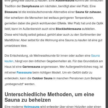
eine geeignete Sauna zu kaufen. Eine
Aussensauna
kommt der finnischen
Tradition der
Dampfsauna
am nächsten, benötigt aber viel Platz. Eine
Biosauna
ist die kreislaufschonende Alternative einer
Sauna für zuhause
.
Hier schwitzen die Menschen bei weitaus geringeren Temperaturen,
genießen dabei die gleich wohltuenden Effekte. Wer Platz hat und die Optik
liebt, kann im Außenbereich auch eine
Blockbohlensauna
aufstellen.
Diese wird häufig selbst gebaut, gehört aber auch zu den Sortimenten der
Marktführer. Aber selbst für die Wohnung eine Sauna zu kaufen ist eine gut
umsetzbare Idee.
Die Entscheidung, ob Wellnessfreunde für innen oder außen eine
Sauna
kaufen
, hängt von den örtlichen Gegebenheiten ab. Für das Grundstück am
Haus ist eine
Gartensauna
angemessen. Wer Außergewöhnliches mag, ist
mit einer
Fasssauna
beim richtigen Modell. Um ein Gefühl dafür zu
entwickeln, kann die
Outdoor Sauna
in manchen Pensionen zum Beispiel
„probegenutzt“ werden.
Unterschiedliche Methoden, um eine
Sauna zu beheizen
Eine moderne
Heimsauna
wird entweder über einen Holzofen oder einen