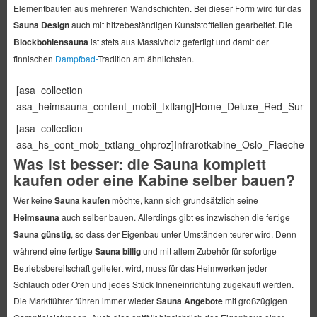
Elementbauten aus mehreren Wandschichten. Bei dieser Form wird für das
Sauna Design
auch mit hitzebeständigen Kunststoffteilen gearbeitet. Die
Blockbohlensauna
ist stets aus Massivholz gefertigt und damit der
finnischen
Dampfbad-
Tradition am ähnlichsten.
[asa_collection
asa_heimsauna_content_mobil_txtlang]Home_Deluxe_Red_Sun_M[/
[asa_collection
asa_hs_cont_mob_txtlang_ohproz]Infrarotkabine_Oslo_Flaechenstr
Was ist besser: die Sauna komplett
kaufen oder eine Kabine selber bauen?
Wer keine
Sauna kaufen
möchte, kann sich grundsätzlich seine
Heimsauna
auch selber bauen. Allerdings gibt es inzwischen die fertige
Sauna günstig
, so dass der Eigenbau unter Umständen teurer wird. Denn
während eine fertige
Sauna billig
und mit allem Zubehör für sofortige
Betriebsbereitschaft geliefert wird, muss für das Heimwerken jeder
Schlauch oder Ofen und jedes Stück Inneneinrichtung zugekauft werden.
Die Marktführer führen immer wieder
Sauna Angebote
mit großzügigen