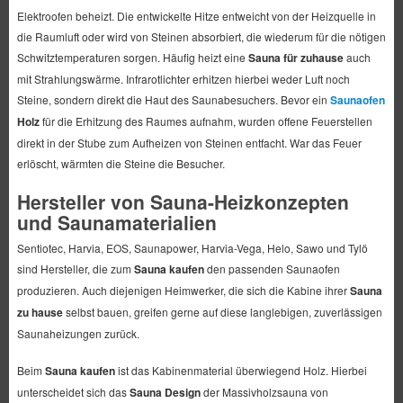
Elektroofen beheizt. Die entwickelte Hitze entweicht von der Heizquelle in
die Raumluft oder wird von Steinen absorbiert, die wiederum für die nötigen
Schwitztemperaturen sorgen. Häufig heizt eine
Sauna für zuhause
auch
mit Strahlungswärme. Infrarotlichter erhitzen hierbei weder Luft noch
Steine, sondern direkt die Haut des Saunabesuchers. Bevor ein
Saunaofen
Holz
für die Erhitzung des Raumes aufnahm, wurden offene Feuerstellen
direkt in der Stube zum Aufheizen von Steinen entfacht. War das Feuer
erlöscht, wärmten die Steine die Besucher.
Hersteller von Sauna-Heizkonzepten
und Saunamaterialien
Sentiotec, Harvia, EOS, Saunapower, Harvia-Vega, Helo, Sawo und Tylö
sind Hersteller, die zum
Sauna kaufen
den passenden Saunaofen
produzieren. Auch diejenigen Heimwerker, die sich die Kabine ihrer
Sauna
zu hause
selbst bauen, greifen gerne auf diese langlebigen, zuverlässigen
Saunaheizungen zurück.
Beim
Sauna kaufen
ist das Kabinenmaterial überwiegend Holz. Hierbei
unterscheidet sich das
Sauna Design
der Massivholzsauna von