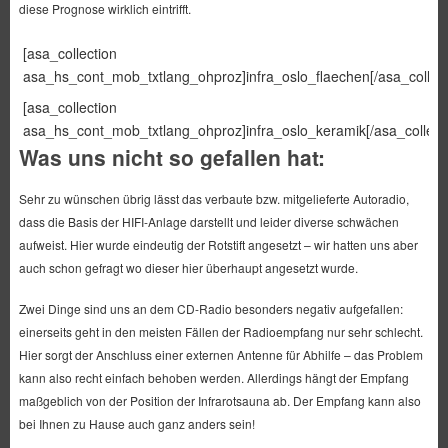
diese Prognose wirklich eintrifft.
[asa_collection
asa_hs_cont_mob_txtlang_ohproz]infra_oslo_flaechen[/asa_collect
[asa_collection
asa_hs_cont_mob_txtlang_ohproz]infra_oslo_keramik[/asa_collecti
Was uns nicht so gefallen hat:
Sehr zu wünschen übrig lässt das verbaute bzw. mitgelieferte Autoradio,
dass die Basis der HIFI-Anlage darstellt und leider diverse schwächen
aufweist. Hier wurde eindeutig der Rotstift angesetzt – wir hatten uns aber
auch schon gefragt wo dieser hier überhaupt angesetzt wurde.
Zwei Dinge sind uns an dem CD-Radio besonders negativ aufgefallen:
einerseits geht in den meisten Fällen der Radioempfang nur sehr schlecht.
Hier sorgt der Anschluss einer externen Antenne für Abhilfe – das Problem
kann also recht einfach behoben werden. Allerdings hängt der Empfang
maßgeblich von der Position der Infrarotsauna ab. Der Empfang kann also
bei Ihnen zu Hause auch ganz anders sein!