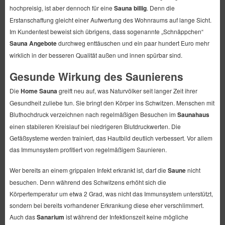
hochpreisig, ist aber dennoch für eine
Sauna billig
. Denn die
Erstanschaffung gleicht einer Aufwertung des Wohnraums auf lange Sicht.
Im Kundentest beweist sich übrigens, dass sogenannte „Schnäppchen“
Sauna Angebote
durchweg enttäuschen und ein paar hundert Euro mehr
wirklich in der besseren Qualität außen und innen spürbar sind.
Gesunde Wirkung des Saunierens
Die
Home Sauna
greift neu auf, was Naturvölker seit langer Zeit ihrer
Gesundheit zuliebe tun. Sie bringt den Körper ins Schwitzen. Menschen mit
Bluthochdruck verzeichnen nach regelmäßigen Besuchen im
Saunahaus
einen stabileren Kreislauf bei niedrigeren Blutdruckwerten. Die
Gefäßsysteme werden trainiert, das Hautbild deutlich verbessert. Vor allem
das Immunsystem profitiert von regelmäßigem Saunieren.
Wer bereits an einem grippalen Infekt erkrankt ist, darf die
Saune
nicht
besuchen. Denn während des Schwitzens erhöht sich die
Körpertemperatur um etwa 2 Grad, was nicht das Immunsystem unterstützt,
sondern bei bereits vorhandener Erkrankung diese eher verschlimmert.
Auch das
Sanarium
ist während der Infektionszeit keine mögliche