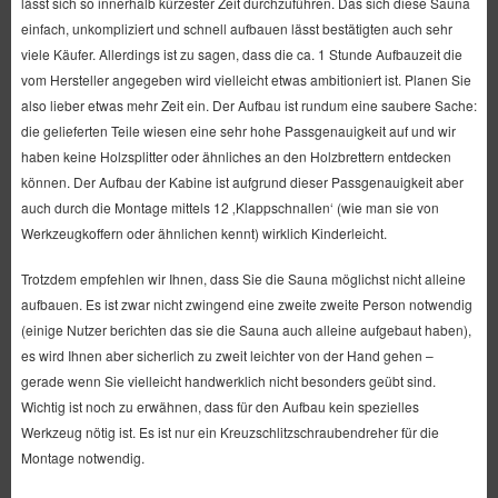
lässt sich so innerhalb kürzester Zeit durchzuführen. Das sich diese Sauna
einfach, unkompliziert und schnell aufbauen lässt bestätigten auch sehr
viele Käufer. Allerdings ist zu sagen, dass die ca. 1 Stunde Aufbauzeit die
vom Hersteller angegeben wird vielleicht etwas ambitioniert ist. Planen Sie
also lieber etwas mehr Zeit ein. Der Aufbau ist rundum eine saubere Sache:
die gelieferten Teile wiesen eine sehr hohe Passgenauigkeit auf und wir
haben keine Holzsplitter oder ähnliches an den Holzbrettern entdecken
können. Der Aufbau der Kabine ist aufgrund dieser Passgenauigkeit aber
auch durch die Montage mittels 12 ‚Klappschnallen‘ (wie man sie von
Werkzeugkoffern oder ähnlichen kennt) wirklich Kinderleicht.
Trotzdem empfehlen wir Ihnen, dass Sie die Sauna möglichst nicht alleine
aufbauen. Es ist zwar nicht zwingend eine zweite zweite Person notwendig
(einige Nutzer berichten das sie die Sauna auch alleine aufgebaut haben),
es wird Ihnen aber sicherlich zu zweit leichter von der Hand gehen –
gerade wenn Sie vielleicht handwerklich nicht besonders geübt sind.
Wichtig ist noch zu erwähnen, dass für den Aufbau kein spezielles
Werkzeug nötig ist. Es ist nur ein Kreuzschlitzschraubendreher für die
Montage notwendig.