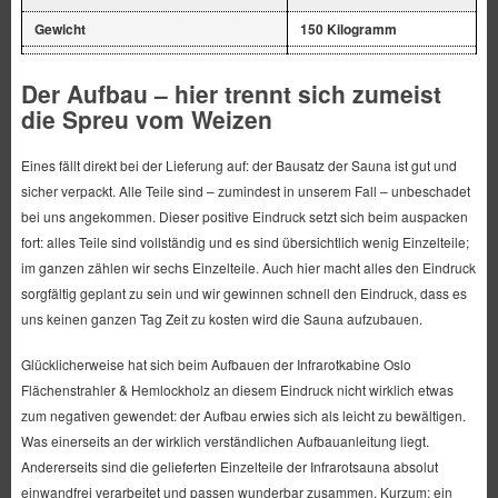
Gewicht
150 Kilogramm
Der Aufbau – hier trennt sich zumeist
die Spreu vom Weizen
Eines fällt direkt bei der Lieferung auf: der Bausatz der Sauna ist gut und
sicher verpackt. Alle Teile sind – zumindest in unserem Fall – unbeschadet
bei uns angekommen. Dieser positive Eindruck setzt sich beim auspacken
fort: alles Teile sind vollständig und es sind übersichtlich wenig Einzelteile;
im ganzen zählen wir sechs Einzelteile. Auch hier macht alles den Eindruck
sorgfältig geplant zu sein und wir gewinnen schnell den Eindruck, dass es
uns keinen ganzen Tag Zeit zu kosten wird die Sauna aufzubauen.
Glücklicherweise hat sich beim Aufbauen der Infrarotkabine Oslo
Flächenstrahler & Hemlockholz an diesem Eindruck nicht wirklich etwas
zum negativen gewendet: der Aufbau erwies sich als leicht zu bewältigen.
Was einerseits an der wirklich verständlichen Aufbauanleitung liegt.
Andererseits sind die gelieferten Einzelteile der Infrarotsauna absolut
einwandfrei verarbeitet und passen wunderbar zusammen. Kurzum: ein