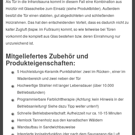
Als Tür in die Infrarotsauna kommt in diesem Fall eine Kombination aus
Holztür mit Glasscheibe zum Einsatz (siehe Produktbilder). Außerdem
besitzt die Tür einen stabilen, gut abgedichteten und schließenden
Holzrahmen. Das hat den entscheidenden Vorteil, dass es dadurch nicht zu
kalter Zugluft (bspw. im Fußraum) kommt, so wie teilweise bei Türen
vorkommt die komplett aus Glas bestehen bzw. deren Einrahmung nur
unzureichend ist.
Mitgeliefertes Zubehör und
Produkteigenschaften:
5 Hochleistungs-Keramik-Punktstrahler: zwei im Rücken-, einer im
Wadenbereich und zwei neben der Tür
Hochwertige Strahler mit langer Lebensdauer (über 10.000
Betriebsstunden)
Programmierbare Farblichttherapie (Achtung: kein Hinweis in der
Betriebsanleitung! Siehe dazu Tipp weiter unten!!)
Schnelle Betriebsbereitschaft: Aufheizzeit nur ca. 10-15 Minuten
Hemlock Tannenholz aus den kanadischen Wäldern
Wandaufbau in Sandwichbauweise
Integrierte Ionisatorfunktion (der nach dem Saunagang die Luft