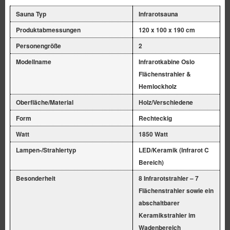
Sauna Typ
Infrarotsauna
Produktabmessungen
120 x 100 x 190 cm
Personengröße
2
Modellname
Infrarotkabine Oslo
Flächenstrahler &
Hemlockholz
Oberfläche/Material
Holz/Verschiedene
Form
Rechteckig
Watt
1850 Watt
Lampen-/Strahlertyp
LED/Keramik (Infrarot C
Bereich)
Besonderheit
8 Infrarotstrahler – 7
Flächenstrahler sowie ein
abschaltbarer
Keramikstrahler im
Wadenbereich