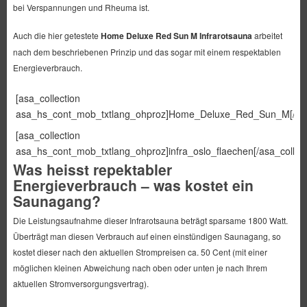
bei Verspannungen und Rheuma ist.
Auch die hier getestete
Home Deluxe Red Sun M Infrarotsauna
arbeitet
nach dem beschriebenen Prinzip und das sogar mit einem respektablen
Energieverbrauch.
[asa_collection
asa_hs_cont_mob_txtlang_ohproz]Home_Deluxe_Red_Sun_M[/asa_
[asa_collection
asa_hs_cont_mob_txtlang_ohproz]infra_oslo_flaechen[/asa_collect
Was heisst repektabler
Energieverbrauch – was kostet ein
Saunagang?
Die Leistungsaufnahme dieser Infrarotsauna beträgt sparsame 1800 Watt.
Überträgt man diesen Verbrauch auf einen einstündigen Saunagang, so
kostet dieser nach den aktuellen Strompreisen ca. 50 Cent (mit einer
möglichen kleinen Abweichung nach oben oder unten je nach Ihrem
aktuellen Stromversorgungsvertrag).