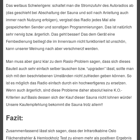
Das weitaus Schwierigere: schaltet man die Stromzufuhr des Autoradios ab
(das geschieht bei Abschaltung der Sauna und soll nach Anleitung auch
immer nach Nutzung erfolgen), vergisst das Radio jedes Mal alle
gespeicherten Sender und sonstigen Programmierungen. Das ist natürlich
sehr nervig bzw. ärgerlich. Das geht besser! Das dem Gerät eine
Fernbedienung beiliegt die im Innenraum nicht funktioniert ist unschön,
kann unserer Meinung nach aber verschmerzt werden.
Man muss aber ganz klar zu dem Rasio-Problem sagen, dass sich dieses
Bauteil auch sehr einfach selber tauschen bzw. “upgraden” lässt, sollte man
sich mit den beschriebenen Umständen nicht zufrieden geben können. So
ist es möglich das Radio einfach durch ein hochwertigeres zu ersetzen.
Wenn auch ärgerlich, sind diese Probleme daher absolut keine K.O.-
Kriterien auf Basis dessen sich der Kauf dieser Sauna nicht lohnen würde!
Unsere Kaufempfehlung bekommt die Sauna trotz allem!!
Fazit:
Zusammenfassend lässt sich sagen, dass der Infrarotkabine Oslo
Flächenstrahler & Hemlockholz Test zu einem mehr als positiven Ergebnis