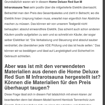
Grundsätzlich waren wir in diesem
Home Deluxe Red Sun M
Infrarotsauna Test
sehr positiv über die mitgelieferte Elektrik überrascht.
Betrachtet man den Preis des Gesamtpaketes und zieht in Betracht, wo die
Elektrik ihren Ursprung haben muss, erwartet man eigentlich hier Abstriche
machen zu müssen. Das können wir von unserem Testgerät nicht
behaupten: absolut einwandfreie Elektrik. Das scheint auch schon anderen
Käufern positiv aufgefallen zu sein und so schreibt ein Käufer, der sogar
selber Elektriker ist: “Die Verkabelung und Steuerung sind absolut sauber
verdrahtet, die überstehen jede VDE Prüfung und das ist heute selten.” Das
können wir so bestätigen und lässt auf Langlebigkeit und Sicherheit im
Gebrauch schließen.
Aber was ist mit den verwendeten
Materialien aus denen die Home Deluxe
Red Sun M Infrarotsauna hergestellt ist?
Können die Materialien für den Preis
überhaupt taugen?
Diese Frage lässt sich in diesem Fall tatsächlich mit einem klaren Ja!
beantworten denn bei diesem Modell kommt Hemlock Tannenholz zum
Einsatz. Dabei handelt es sich um eines der edelsten und dichtesten