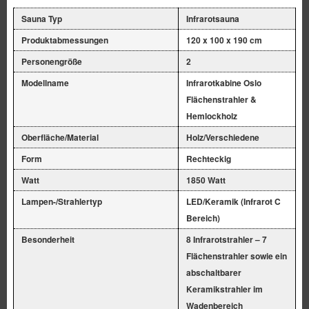
Sauna Typ
Infrarotsauna
Produktabmessungen
120 x 100 x 190 cm
Personengröße
2
Modellname
Infrarotkabine Oslo
Flächenstrahler &
Hemlockholz
Oberfläche/Material
Holz/Verschiedene
Form
Rechteckig
Watt
1850 Watt
Lampen-/Strahlertyp
LED/Keramik (Infrarot C
Bereich)
Besonderheit
8 Infrarotstrahler – 7
Flächenstrahler sowie ein
abschaltbarer
Keramikstrahler im
Wadenbereich