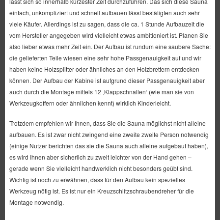
lässt sich so innerhalb kürzester Zeit durchzuführen. Das sich diese Sauna
einfach, unkompliziert und schnell aufbauen lässt bestätigten auch sehr
viele Käufer. Allerdings ist zu sagen, dass die ca. 1 Stunde Aufbauzeit die
vom Hersteller angegeben wird vielleicht etwas ambitioniert ist. Planen Sie
also lieber etwas mehr Zeit ein. Der Aufbau ist rundum eine saubere Sache:
die gelieferten Teile wiesen eine sehr hohe Passgenauigkeit auf und wir
haben keine Holzsplitter oder ähnliches an den Holzbrettern entdecken
können. Der Aufbau der Kabine ist aufgrund dieser Passgenauigkeit aber
auch durch die Montage mittels 12 ‚Klappschnallen‘ (wie man sie von
Werkzeugkoffern oder ähnlichen kennt) wirklich Kinderleicht.
Trotzdem empfehlen wir Ihnen, dass Sie die Sauna möglichst nicht alleine
aufbauen. Es ist zwar nicht zwingend eine zweite zweite Person notwendig
(einige Nutzer berichten das sie die Sauna auch alleine aufgebaut haben),
es wird Ihnen aber sicherlich zu zweit leichter von der Hand gehen –
gerade wenn Sie vielleicht handwerklich nicht besonders geübt sind.
Wichtig ist noch zu erwähnen, dass für den Aufbau kein spezielles
Werkzeug nötig ist. Es ist nur ein Kreuzschlitzschraubendreher für die
Montage notwendig.