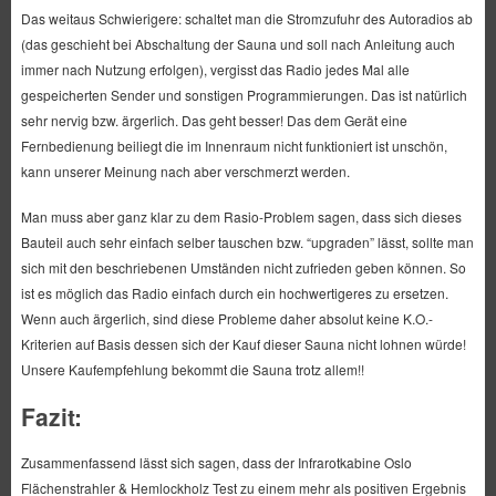
Das weitaus Schwierigere: schaltet man die Stromzufuhr des Autoradios ab
(das geschieht bei Abschaltung der Sauna und soll nach Anleitung auch
immer nach Nutzung erfolgen), vergisst das Radio jedes Mal alle
gespeicherten Sender und sonstigen Programmierungen. Das ist natürlich
sehr nervig bzw. ärgerlich. Das geht besser! Das dem Gerät eine
Fernbedienung beiliegt die im Innenraum nicht funktioniert ist unschön,
kann unserer Meinung nach aber verschmerzt werden.
Man muss aber ganz klar zu dem Rasio-Problem sagen, dass sich dieses
Bauteil auch sehr einfach selber tauschen bzw. “upgraden” lässt, sollte man
sich mit den beschriebenen Umständen nicht zufrieden geben können. So
ist es möglich das Radio einfach durch ein hochwertigeres zu ersetzen.
Wenn auch ärgerlich, sind diese Probleme daher absolut keine K.O.-
Kriterien auf Basis dessen sich der Kauf dieser Sauna nicht lohnen würde!
Unsere Kaufempfehlung bekommt die Sauna trotz allem!!
Fazit:
Zusammenfassend lässt sich sagen, dass der Infrarotkabine Oslo
Flächenstrahler & Hemlockholz Test zu einem mehr als positiven Ergebnis