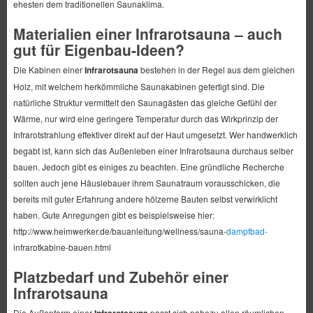
ehesten dem traditionellen Saunaklima.
Materialien einer Infrarotsauna – auch
gut für Eigenbau-Ideen?
Die Kabinen einer
Infrarotsauna
bestehen in der Regel aus dem gleichen
Holz, mit welchem herkömmliche Saunakabinen gefertigt sind. Die
natürliche Struktur vermittelt den Saunagästen das gleiche Gefühl der
Wärme, nur wird eine geringere Temperatur durch das Wirkprinzip der
Infrarotstrahlung effektiver direkt auf der Haut umgesetzt. Wer handwerklich
begabt ist, kann sich das Außenleben einer Infrarotsauna durchaus selber
bauen. Jedoch gibt es einiges zu beachten. Eine gründliche Recherche
sollten auch jene Häuslebauer ihrem Saunatraum vorausschicken, die
bereits mit guter Erfahrung andere hölzerne Bauten selbst verwirklicht
haben. Gute Anregungen gibt es beispielsweise hier:
http://www.heimwerker.de/bauanleitung/wellness/sauna-
dampfbad-
infrarotkabine-bauen.html
Platzbedarf und Zubehör einer
Infrarotsauna
Die Außenform einer
Infrarotsauna
passt sich nahezu allen räumlichen