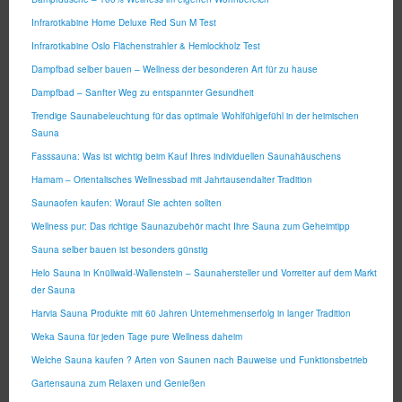
Infrarotkabine Home Deluxe Red Sun M Test
Infrarotkabine Oslo Flächenstrahler & Hemlockholz Test
Dampfbad selber bauen – Wellness der besonderen Art für zu hause
Dampfbad – Sanfter Weg zu entspannter Gesundheit
Trendige Saunabeleuchtung für das optimale Wohlfühlgefühl in der heimischen
Sauna
Fasssauna: Was ist wichtig beim Kauf Ihres individuellen Saunahäuschens
Hamam – Orientalisches Wellnessbad mit Jahrtausendalter Tradition
Saunaofen kaufen: Worauf Sie achten sollten
Wellness pur: Das richtige Saunazubehör macht Ihre Sauna zum Geheimtipp
Sauna selber bauen ist besonders günstig
Helo Sauna in Knüllwald-Wallenstein – Saunahersteller und Vorreiter auf dem Markt
der Sauna
Harvia Sauna Produkte mit 60 Jahren Unternehmenserfolg in langer Tradition
Weka Sauna für jeden Tage pure Wellness daheim
Welche Sauna kaufen ? Arten von Saunen nach Bauweise und Funktionsbetrieb
Gartensauna zum Relaxen und Genießen