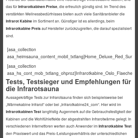
das für
Infrarotkabinen Preise
, die erfreulich günstig sind. Im Trend des
verstärkten Wellnessbedürfnisses bieten auch viele Sanitäranbieter die
Infrarot Kabine
im Sortiment an. Günstiger ist es allerdings, beim
Infrarotkabine Preis
auf Hersteller zurückzugreifen, die darauf spezialisiert
sind.
[asa_collection
asa_heimsauna_content_mobil_txtlang]Home_Deluxe_Red_Sun_M[/
[asa_collection
asa_hs_cont_mob_txtlang_ohproz]Infrarotkabine_Oslo_Flaechenstr
Tests, Testsieger und Empfehlungen für
die Infrarotsauna
Aussagekräftige Tests zur Infrarotsauna finden sich beispielsweise bei
„Wärmekabine Infrarot“ oder bei „Infrarotkabine24_com“. Hier wird im
Infrarotkabinen Test
langfristig Augenmerk auf die Gebrauchsfestigkeit der
Kabinen und die Wohlfühleffekte der abgestrahlten Infrarotwärme gelegt. In
verschiedenen Internetforen werten auch Anwender im
Infrarotkabine Test
den Praxiswert und das Preis-/Leistungsverhältnis der unterschiedlichen