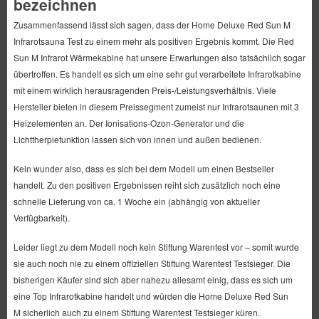
bezeichnen
Zusammenfassend lässt sich sagen, dass der Home Deluxe Red Sun M
Infrarotsauna Test zu einem mehr als positiven Ergebnis kommt. Die Red
Sun M Infrarot Wärmekabine hat unsere Erwartungen also tatsächlich sogar
übertroffen. Es handelt es sich um eine sehr gut verarbeitete Infrarotkabine
mit einem wirklich herausragenden Preis-/Leistungsverhältnis. Viele
Hersteller bieten in diesem Preissegment zumeist nur Infrarotsaunen mit 3
Heizelementen an. Der Ionisations-Ozon-Generator und die
Lichttherpiefunktion lassen sich von innen und außen bedienen.
Kein wunder also, dass es sich bei dem Modell um einen Bestseller
handelt. Zu den positiven Ergebnissen reiht sich zusätzlich noch eine
schnelle Lieferung von ca. 1 Woche ein (abhängig von aktueller
Verfügbarkeit).
Leider liegt zu dem Modell noch kein Stiftung Warentest vor – somit wurde
sie auch noch nie zu einem offiziellen Stiftung Warentest Testsieger. Die
bisherigen Käufer sind sich aber nahezu allesamt einig, dass es sich um
eine Top Infrarotkabine handelt und würden die Home Deluxe Red Sun
M sicherlich auch zu einem Stiftung Warentest Testsieger küren.