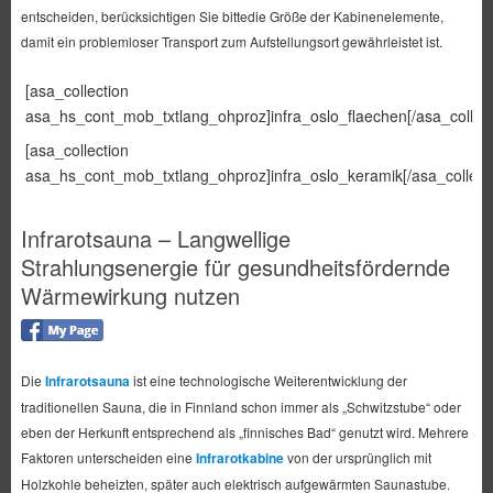
entscheiden, berücksichtigen Sie bittedie Größe der Kabinenelemente,
damit ein problemloser Transport zum Aufstellungsort gewährleistet ist.
[asa_collection
asa_hs_cont_mob_txtlang_ohproz]infra_oslo_flaechen[/asa_collect
[asa_collection
asa_hs_cont_mob_txtlang_ohproz]infra_oslo_keramik[/asa_collecti
Infrarotsauna – Langwellige
Strahlungsenergie für gesundheitsfördernde
Wärmewirkung nutzen
Die
Infrarotsauna
ist eine technologische Weiterentwicklung der
traditionellen Sauna, die in Finnland schon immer als „Schwitzstube“ oder
eben der Herkunft entsprechend als „finnisches Bad“ genutzt wird. Mehrere
Faktoren unterscheiden eine
Infrarotkabine
von der ursprünglich mit
Holzkohle beheizten, später auch elektrisch aufgewärmten Saunastube.