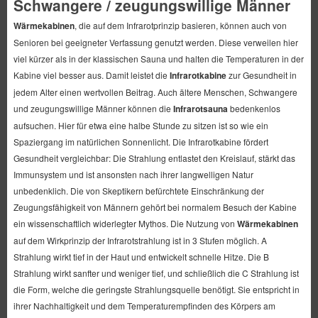
Schwangere / zeugungswillige Männer
Wärmekabinen
, die auf dem Infrarotprinzip basieren, können auch von
Senioren bei geeigneter Verfassung genutzt werden. Diese verweilen hier
viel kürzer als in der klassischen Sauna und halten die Temperaturen in der
Kabine viel besser aus. Damit leistet die
Infrarotkabine
zur Gesundheit in
jedem Alter einen wertvollen Beitrag. Auch ältere Menschen, Schwangere
und zeugungswillige Männer können die
Infrarotsauna
bedenkenlos
aufsuchen. Hier für etwa eine halbe Stunde zu sitzen ist so wie ein
Spaziergang im natürlichen Sonnenlicht. Die Infrarotkabine fördert
Gesundheit vergleichbar: Die Strahlung entlastet den Kreislauf, stärkt das
Immunsystem und ist ansonsten nach ihrer langwelligen Natur
unbedenklich. Die von Skeptikern befürchtete Einschränkung der
Zeugungsfähigkeit von Männern gehört bei normalem Besuch der Kabine
ein wissenschaftlich widerlegter Mythos. Die Nutzung von
Wärmekabinen
auf dem Wirkprinzip der Infrarotstrahlung ist in 3 Stufen möglich. A
Strahlung wirkt tief in der Haut und entwickelt schnelle Hitze. Die B
Strahlung wirkt sanfter und weniger tief, und schließlich die C Strahlung ist
die Form, welche die geringste Strahlungsquelle benötigt. Sie entspricht in
ihrer Nachhaltigkeit und dem Temperaturempfinden des Körpers am