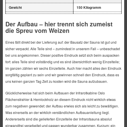
Gewicht
150 Kilogramm
Der Aufbau – hier trennt sich zumeist
die Spreu vom Weizen
Eines fällt direkt bei der Lieferung auf: der Bausatz der Sauna ist gut und
sicher verpackt. Alle Teile sind – zumindest in unserem Fall – unbeschadet
bei uns angekommen. Dieser positive Eindruck setzt sich beim auspacken
fort: alles Teile sind vollständig und es sind übersichtlich wenig Einzelteile;
im ganzen zählen wir sechs Einzelteile. Auch hier macht alles den Eindruck
sorgfältig geplant zu sein und wir gewinnen schnell den Eindruck, dass es
uns keinen ganzen Tag Zeit zu kosten wird die Sauna aufzubauen.
Glücklicherweise hat sich beim Aufbauen der Infrarotkabine Oslo
Flächenstrahler & Hemlockholz an diesem Eindruck nicht wirklich etwas
zum negativen gewendet: der Aufbau erwies sich als leicht zu bewältigen.
Was einerseits an der wirklich verständlichen Aufbauanleitung liegt.
Andererseits sind die gelieferten Einzelteile der Infrarotsauna absolut
einwandfrei verarbeitet und passen wunderbar zusammen. Kurzum: ein