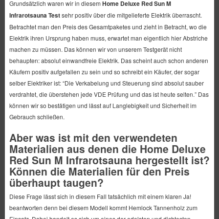
Grundsätzlich waren wir in diesem
Home Deluxe Red Sun M
Infrarotsauna Test
sehr positiv über die mitgelieferte Elektrik überrascht.
Betrachtet man den Preis des Gesamtpaketes und zieht in Betracht, wo die
Elektrik ihren Ursprung haben muss, erwartet man eigentlich hier Abstriche
machen zu müssen. Das können wir von unserem Testgerät nicht
behaupten: absolut einwandfreie Elektrik. Das scheint auch schon anderen
Käufern positiv aufgefallen zu sein und so schreibt ein Käufer, der sogar
selber Elektriker ist: “Die Verkabelung und Steuerung sind absolut sauber
verdrahtet, die überstehen jede VDE Prüfung und das ist heute selten.” Das
können wir so bestätigen und lässt auf Langlebigkeit und Sicherheit im
Gebrauch schließen.
Aber was ist mit den verwendeten
Materialien aus denen die Home Deluxe
Red Sun M Infrarotsauna hergestellt ist?
Können die Materialien für den Preis
überhaupt taugen?
Diese Frage lässt sich in diesem Fall tatsächlich mit einem klaren Ja!
beantworten denn bei diesem Modell kommt Hemlock Tannenholz zum
Einsatz. Dabei handelt es sich um eines der edelsten und dichtesten