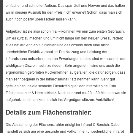
einfacher und schneller Aufbau. Das spart Zeit und Nerven und das hatten
wir in diesem Ausmaß für den Preis nicht erwartet! Schön, dass man sich
auch noch positiv überraschen lassen kann.
Aufgebaut ist sie also schon mal – kommen wir nun zum ersten Gebrauch.
Um es kurz zu machen und um nicht lange um den heißen Brei zu reden:
alles hat auf Anhieb funktioniert und das obwohl doch eine nicht
unerhebliche Elektrik verbaut ist! Die Nutzung und Leistung der
Infrarotsauna entspricht unseren Erwartungen und so sind wir auch mit der
wichtigsten Disziplin sehr zufrieden. Sehr angenehm sind uns auch die
ergonomisch geformten Rückenlehnen aufgefallen, die dafür sorgen, dass
man sehr bequem in der Infrarotsauna Platz nehmen kann. Sehr gut
gefallen hat uns die schnelle Einsatzfähigkeit der Infrarotkabine Oslo
Flächenstrahler & Hemlockholz. Nach nur rund ca. 20 – 30 Minuten war sie
aufgeheizt und man konnte sich ins Vergnügen stürzen. Vorbildlich!
Details zum Flächenstrahler:
Die Abstrahlung der Flächenstrahler erfolgt im Infrarot C Bereich. Dabei
handelt es sich um eine gesunde und vollkommen unbedenkliche Infrarot