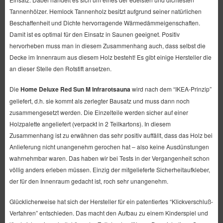
Tannenhölzer. Hemlock Tannenholz besitzt aufgrund seiner natürlichen
Beschaffenheit und Dichte hervorragende Wärmedämmeigenschaften.
Damit ist es optimal für den Einsatz in Saunen geeignet. Positiv
hervorheben muss man in diesem Zusammenhang auch, dass selbst die
Decke im Innenraum aus diesem Holz besteht! Es gibt einige Hersteller die
an dieser Stelle den Rotstift ansetzen.
Die
Home Deluxe Red Sun M Infrarotsauna
wird nach dem “IKEA-Prinzip”
geliefert, d.h. sie kommt als zerlegter Bausatz und muss dann noch
zusammengesetzt werden. Die Einzelteile werden sicher auf einer
Holzpalette angeliefert (verpackt in 2 Teilkartons). In diesem
Zusammenhang ist zu erwähnen das sehr positiv auffällt, dass das Holz bei
Anlieferung nicht unangenehm gerochen hat – also keine Ausdünstungen
wahrnehmbar waren. Das haben wir bei Tests in der Vergangenheit schon
völlig anders erleben müssen. Einzig der mitgelieferte Sicherheitaufkleber,
der für den Innenraum gedacht ist, roch sehr unangenehm.
Glücklicherweise hat sich der Hersteller für ein patentiertes “Klickverschluß-
Verfahren” entschieden. Das macht den Aufbau zu einem Kinderspiel und