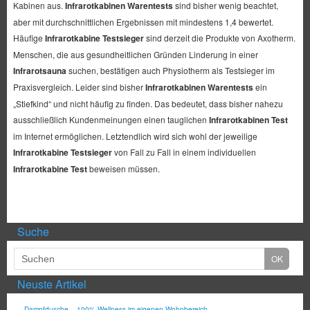
Kabinen aus.
Infrarotkabinen Warentests
sind bisher wenig beachtet,
aber mit durchschnittlichen Ergebnissen mit mindestens 1,4 bewertet.
Häufige
Infrarotkabine Testsieger
sind derzeit die Produkte von Axotherm.
Menschen, die aus gesundheitlichen Gründen Linderung in einer
Infrarotsauna
suchen, bestätigen auch Physiotherm als Testsieger im
Praxisvergleich. Leider sind bisher
Infrarotkabinen Warentests
ein
„Stiefkind“ und nicht häufig zu finden. Das bedeutet, dass bisher nahezu
ausschließlich Kundenmeinungen einen tauglichen
Infrarotkabinen Test
im Internet ermöglichen. Letztendlich wird sich wohl der jeweilige
Infrarotkabine Testsieger
von Fall zu Fall in einem individuellen
Infrarotkabine Test
beweisen müssen.
Suche
Neuste Artikel
Dampfdusche – 100% Wellness im eigenen Wohnbereich