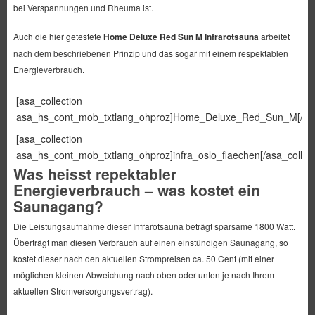
bei Verspannungen und Rheuma ist.
Auch die hier getestete
Home Deluxe Red Sun M Infrarotsauna
arbeitet
nach dem beschriebenen Prinzip und das sogar mit einem respektablen
Energieverbrauch.
[asa_collection
asa_hs_cont_mob_txtlang_ohproz]Home_Deluxe_Red_Sun_M[/asa_
[asa_collection
asa_hs_cont_mob_txtlang_ohproz]infra_oslo_flaechen[/asa_collect
Was heisst repektabler
Energieverbrauch – was kostet ein
Saunagang?
Die Leistungsaufnahme dieser Infrarotsauna beträgt sparsame 1800 Watt.
Überträgt man diesen Verbrauch auf einen einstündigen Saunagang, so
kostet dieser nach den aktuellen Strompreisen ca. 50 Cent (mit einer
möglichen kleinen Abweichung nach oben oder unten je nach Ihrem
aktuellen Stromversorgungsvertrag).