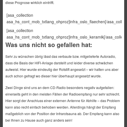
diese Prognose wirklich eintrifft.
[asa_collection
asa_hs_cont_mob_txtlang_ohproz]infra_oslo_flaechen[/asa_collect
[asa_collection
asa_hs_cont_mob_txtlang_ohproz]infra_oslo_keramik[/asa_collecti
Was uns nicht so gefallen hat:
Sehr zu wünschen übrig lässt das verbaute bzw. mitgelieferte Autoradio,
dass die Basis der HIFI-Anlage darstellt und leider diverse schwächen
aufweist. Hier wurde eindeutig der Rotstift angesetzt – wir hatten uns aber
auch schon gefragt wo dieser hier überhaupt angesetzt wurde.
Zwei Dinge sind uns an dem CD-Radio besonders negativ aufgefallen:
einerseits geht in den meisten Fällen der Radioempfang nur sehr schlecht.
Hier sorgt der Anschluss einer externen Antenne für Abhilfe – das Problem
kann also recht einfach behoben werden. Allerdings hängt der Empfang
maßgeblich von der Position der Infrarotsauna ab. Der Empfang kann also
bei Ihnen zu Hause auch ganz anders sein!