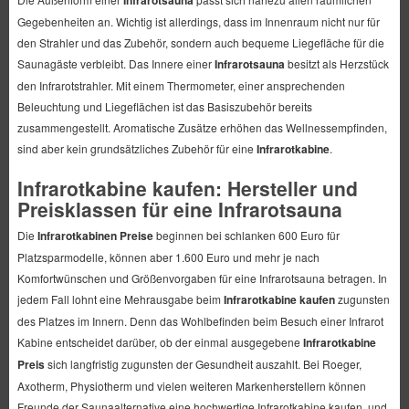
Gegebenheiten an. Wichtig ist allerdings, dass im Innenraum nicht nur für
den Strahler und das Zubehör, sondern auch bequeme Liegefläche für die
Saunagäste verbleibt. Das Innere einer
Infrarotsauna
besitzt als Herzstück
den Infrarotstrahler. Mit einem Thermometer, einer ansprechenden
Beleuchtung und Liegeflächen ist das Basiszubehör bereits
zusammengestellt. Aromatische Zusätze erhöhen das Wellnessempfinden,
sind aber kein grundsätzliches Zubehör für eine
Infrarotkabine
.
Infrarotkabine kaufen: Hersteller und
Preisklassen für eine Infrarotsauna
Die
Infrarotkabinen Preise
beginnen bei schlanken 600 Euro für
Platzsparmodelle, können aber 1.600 Euro und mehr je nach
Komfortwünschen und Größenvorgaben für eine Infrarotsauna betragen. In
jedem Fall lohnt eine Mehrausgabe beim
Infrarotkabine kaufen
zugunsten
des Platzes im Innern. Denn das Wohlbefinden beim Besuch einer Infrarot
Kabine entscheidet darüber, ob der einmal ausgegebene
Infrarotkabine
Preis
sich langfristig zugunsten der Gesundheit auszahlt. Bei Roeger,
Axotherm, Physiotherm und vielen weiteren Markenherstellern können
Freunde der Saunaalternative eine hochwertige Infrarotkabine kaufen, und