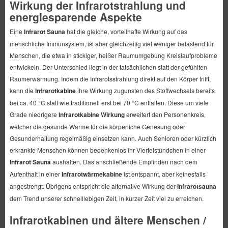
Wirkung der Infrarotstrahlung und
energiesparende Aspekte
Eine
Infrarot Sauna
hat die gleiche, vorteilhafte Wirkung auf das
menschliche Immunsystem, ist aber gleichzeitig viel weniger belastend für
Menschen, die etwa in stickiger, heißer Raumumgebung Kreislaufprobleme
entwickeln. Der Unterschied liegt in der tatsächlichen statt der gefühlten
Raumerwärmung. Indem die Infrarotsstrahlung direkt auf den Körper trifft,
kann die
Infrarotkabine
ihre Wirkung zugunsten des Stoffwechsels bereits
bei ca. 40 °C statt wie traditionell erst bei 70 °C entfalten. Diese um viele
Grade niedrigere
Infrarotkabine Wirkung
erweitert den Personenkreis,
welcher die gesunde Wärme für die körperliche Genesung oder
Gesunderhaltung regelmäßig einsetzen kann. Auch Senioren oder kürzlich
erkrankte Menschen können bedenkenlos ihr Viertelstündchen in einer
Infrarot Sauna
aushalten. Das anschließende Empfinden nach dem
Aufenthalt in einer
Infrarotwärmekabine
ist entspannt, aber keinesfalls
angestrengt. Übrigens entspricht die alternative Wirkung der
Infrarotsauna
dem Trend unserer schnelllebigen Zeit, in kurzer Zeit viel zu erreichen.
Infrarotkabinen und ältere Menschen /