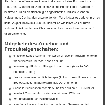
Als Tür in die Infrarotsauna kommt in diesem Fall eine Kombination aus
Holztür mit Glasscheibe zum Einsatz (siehe Produktbilder). Außerdem
besitzt die Tür einen stabilen, gut abgedichteten und schließenden
Holzrahmen. Das hat den entscheidenden Vorteil, dass es dadurch nicht zu
kalter Zugluft (bspw. im Fußraum) kommt, so wie teilweise bei Türen
vorkommt die komplett aus Glas bestehen bzw. deren Einrahmung nur
unzureichend ist.
Mitgeliefertes Zubehör und
Produkteigenschaften:
5 Hochleistungs-Keramik-Punktstrahler: zwei im Rücken-, einer im
Wadenbereich und zwei neben der Tür
Hochwertige Strahler mit langer Lebensdauer (über 10.000
Betriebsstunden)
Programmierbare Farblichttherapie (Achtung: kein Hinweis in der
Betriebsanleitung! Siehe dazu Tipp weiter unten!!)
Schnelle Betriebsbereitschaft: Aufheizzeit nur ca. 10-15 Minuten
Hemlock Tannenholz aus den kanadischen Wäldern
Wandaufbau in Sandwichbauweise
Integrierte Ionisatorfunktion (der nach dem Saunagang die Luft