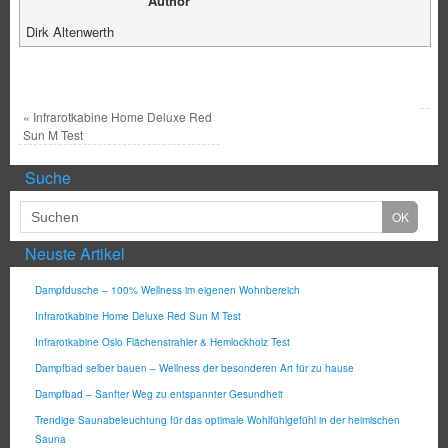
Author
Dirk Altenwerth
«
Infrarotkabine Home Deluxe Red
Sun M Test
Suche
Neuste Artikel
Dampfdusche – 100% Wellness im eigenen Wohnbereich
Infrarotkabine Home Deluxe Red Sun M Test
Infrarotkabine Oslo Flächenstrahler & Hemlockholz Test
Dampfbad selber bauen – Wellness der besonderen Art für zu hause
Dampfbad – Sanfter Weg zu entspannter Gesundheit
Trendige Saunabeleuchtung für das optimale Wohlfühlgefühl in der heimischen
Sauna