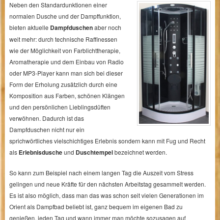
Neben den Standardunktionen einer
normalen Dusche und der Dampffunktion,
bieten aktuelle
Dampfduschen
aber noch
weit mehr: durch technische Raffinessen
wie der Möglichkeit von Farblichttherapie,
Aromatherapie und dem Einbau von Radio
oder MP3-Player kann man sich bei dieser
Form der Erholung zusätzlich durch eine
Komposition aus Farben, schönen Klängen
und den persönlichen Lieblingsdüften
verwöhnen. Dadurch ist das
Dampfduschen nicht nur ein
sprichwörtliches vielschichtiges Erlebnis sondern kann mit Fug und Recht
als
Erlebnisdusche
und
Duschtempel
bezeichnet werden.
So kann zum Beispiel nach einem langen Tag die Auszeit vom Stress
gelingen und neue Kräfte für den nächsten Arbeitstag gesammelt werden.
Es ist also möglich, dass man das was schon seit vielen Generationen im
Orient als Dampfbad beliebt ist, ganz bequem im eigenen Bad zu
genießen, jeden Tag und wann immer man möchte sozusagen auf