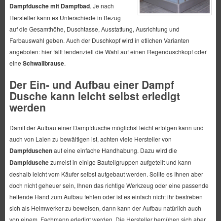
Dampfdusche mit Dampfbad
. Je nach
Hersteller kann es Unterschiede in Bezug
auf die Gesamthöhe, Duschtasse, Ausstattung, Ausrichtung und
Farbauswahl geben. Auch der Duschkopf wird in etlichen Varianten
angeboten: hier fällt tendenziell die Wahl auf einen Regenduschkopf oder
eine
Schwallbrause
.
Der Ein- und Aufbau einer Dampf
Dusche kann leicht selbst erledigt
werden
Damit der Aufbau einer Dampfdusche möglichst leicht erfolgen kann und
auch von Laien zu bewältigen ist, achten viele Hersteller von
Dampfduschen
auf eine einfache Handhabung. Dazu wird die
Dampfdusche
zumeist in einige Bauteilgruppen aufgeteilt und kann
deshalb leicht vom Käufer selbst aufgebaut werden. Sollte es Ihnen aber
doch nicht geheuer sein, Ihnen das richtige Werkzeug oder eine passende
helfende Hand zum Aufbau fehlen oder ist es einfach nicht ihr bestreben
sich als Heimwerker zu beweisen, dann kann der Aufbau natürlich auch
von einem Fachmann erledigt werden. Die Hersteller bemühen sich aber