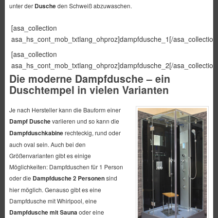
unter der
Dusche
den Schweiß abzuwaschen.
[asa_collection
asa_hs_cont_mob_txtlang_ohproz]dampfdusche_1[/asa_collection
[asa_collection
asa_hs_cont_mob_txtlang_ohproz]dampfdusche_2[/asa_collection
Die moderne Dampfdusche – ein
Duschtempel in vielen Varianten
Je nach Hersteller kann die Bauform einer
Dampf Dusche
variieren und so kann die
Dampfduschkabine
rechteckig, rund oder
auch oval sein. Auch bei den
Größenvarianten gibt es einige
Möglichkeiten: Dampfduschen für 1 Person
oder die
Dampfdusche 2 Personen
sind
hier möglich. Genauso gibt es eine
Dampfdusche mit Whirlpool, eine
Dampfdusche mit Sauna
oder eine