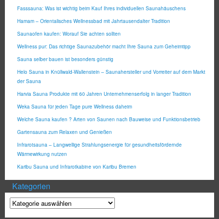
Fasssauna: Was ist wichtig beim Kauf Ihres individuellen Saunahäuschens
Hamam – Orientalisches Wellnessbad mit Jahrtausendalter Tradition
Saunaofen kaufen: Worauf Sie achten sollten
Wellness pur: Das richtige Saunazubehör macht Ihre Sauna zum Geheimtipp
Sauna selber bauen ist besonders günstig
Helo Sauna in Knüllwald-Wallenstein – Saunahersteller und Vorreiter auf dem Markt
der Sauna
Harvia Sauna Produkte mit 60 Jahren Unternehmenserfolg in langer Tradition
Weka Sauna für jeden Tage pure Wellness daheim
Welche Sauna kaufen ? Arten von Saunen nach Bauweise und Funktionsbetrieb
Gartensauna zum Relaxen und Genießen
Infrarotsauna – Langwellige Strahlungsenergie für gesundheitsfördernde
Wärmewirkung nutzen
Karibu Sauna und Infrarotkabine von Karibu Bremen
Kategorien