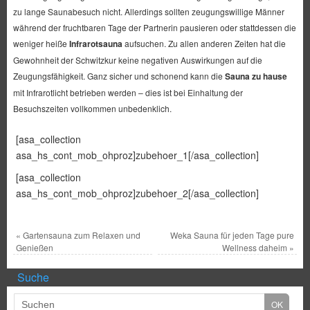
zu lange Saunabesuch nicht. Allerdings sollten zeugungswillige Männer
während der fruchtbaren Tage der Partnerin pausieren oder stattdessen die
weniger heiße
Infrarotsauna
aufsuchen. Zu allen anderen Zeiten hat die
Gewohnheit der Schwitzkur keine negativen Auswirkungen auf die
Zeugungsfähigkeit. Ganz sicher und schonend kann die
Sauna zu hause
mit Infrarotlicht betrieben werden – dies ist bei Einhaltung der
Besuchszeiten vollkommen unbedenklich.
[asa_collection
asa_hs_cont_mob_ohproz]zubehoer_1[/asa_collection]
[asa_collection
asa_hs_cont_mob_ohproz]zubehoer_2[/asa_collection]
«
Gartensauna zum Relaxen und
Weka Sauna für jeden Tage pure
Genießen
Wellness daheim
»
Suche