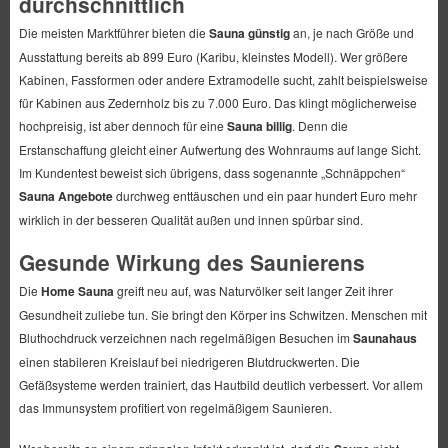
durchschnittlich
Die meisten Marktführer bieten die
Sauna günstig
an, je nach Größe und
Ausstattung bereits ab 899 Euro (Karibu, kleinstes Modell). Wer größere
Kabinen, Fassformen oder andere Extramodelle sucht, zahlt beispielsweise
für Kabinen aus Zedernholz bis zu 7.000 Euro. Das klingt möglicherweise
hochpreisig, ist aber dennoch für eine
Sauna billig
. Denn die
Erstanschaffung gleicht einer Aufwertung des Wohnraums auf lange Sicht.
Im Kundentest beweist sich übrigens, dass sogenannte „Schnäppchen“
Sauna Angebote
durchweg enttäuschen und ein paar hundert Euro mehr
wirklich in der besseren Qualität außen und innen spürbar sind.
Gesunde Wirkung des Saunierens
Die
Home Sauna
greift neu auf, was Naturvölker seit langer Zeit ihrer
Gesundheit zuliebe tun. Sie bringt den Körper ins Schwitzen. Menschen mit
Bluthochdruck verzeichnen nach regelmäßigen Besuchen im
Saunahaus
einen stabileren Kreislauf bei niedrigeren Blutdruckwerten. Die
Gefäßsysteme werden trainiert, das Hautbild deutlich verbessert. Vor allem
das Immunsystem profitiert von regelmäßigem Saunieren.