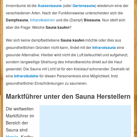
Innenräume ist die
Aussensauna
(oder
Gartensauna
) wiederum eine der
verschiedenen Arten. Nach der Funktionsweise unterscheiden sich die
Dampfsauna
,
Infrarotkabinen
und die (Dampf)
Biosauna
. Nun stellt sich
aber die Frage: Welche
Sauna kaufen
?
Wer sich keine dampfbetriebene
Sauna kaufen
möchte oder dies aus
gesundheitlichen Gründen nicht kann, findet mit der
Infrarotsauna
eine
gesunde Alternative. Hierbei wird nicht die Luft befeuchtet und aufgeheizt,
sondern langwellige Strahlung des Infrarotbereichs direkt auf die Haut
gesendet. Die Sauna mit Licht ist für den Kreislauf schonender. Deshalb ist
eine
Infrarotkabine
für diesen Personenkreis eine Möglichkeit, trotz
gesundheitlicher Einschränkungen zu saunieren.
Marktführer unter den Sauna Herstellern
Die weltweiten
Marktführer im
Bereich der
Sauna sind
Harvia
, Karibu,