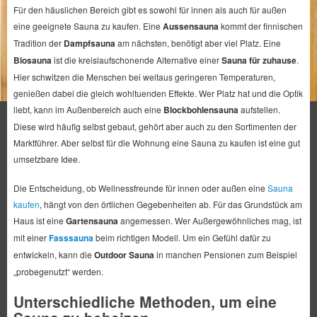
Für den häuslichen Bereich gibt es sowohl für innen als auch für außen
eine geeignete Sauna zu kaufen. Eine
Aussensauna
kommt der finnischen
Tradition der
Dampfsauna
am nächsten, benötigt aber viel Platz. Eine
Biosauna
ist die kreislaufschonende Alternative einer
Sauna für zuhause
.
Hier schwitzen die Menschen bei weitaus geringeren Temperaturen,
genießen dabei die gleich wohltuenden Effekte. Wer Platz hat und die Optik
liebt, kann im Außenbereich auch eine
Blockbohlensauna
aufstellen.
Diese wird häufig selbst gebaut, gehört aber auch zu den Sortimenten der
Marktführer. Aber selbst für die Wohnung eine Sauna zu kaufen ist eine gut
umsetzbare Idee.
Die Entscheidung, ob Wellnessfreunde für innen oder außen eine
Sauna
kaufen
, hängt von den örtlichen Gegebenheiten ab. Für das Grundstück am
Haus ist eine
Gartensauna
angemessen. Wer Außergewöhnliches mag, ist
mit einer
Fasssauna
beim richtigen Modell. Um ein Gefühl dafür zu
entwickeln, kann die
Outdoor Sauna
in manchen Pensionen zum Beispiel
„probegenutzt“ werden.
Unterschiedliche Methoden, um eine