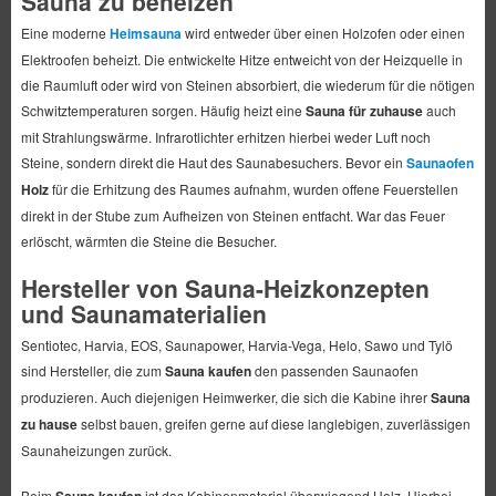
Sauna zu beheizen
Eine moderne
Heimsauna
wird entweder über einen Holzofen oder einen
Elektroofen beheizt. Die entwickelte Hitze entweicht von der Heizquelle in
die Raumluft oder wird von Steinen absorbiert, die wiederum für die nötigen
Schwitztemperaturen sorgen. Häufig heizt eine
Sauna für zuhause
auch
mit Strahlungswärme. Infrarotlichter erhitzen hierbei weder Luft noch
Steine, sondern direkt die Haut des Saunabesuchers. Bevor ein
Saunaofen
Holz
für die Erhitzung des Raumes aufnahm, wurden offene Feuerstellen
direkt in der Stube zum Aufheizen von Steinen entfacht. War das Feuer
erlöscht, wärmten die Steine die Besucher.
Hersteller von Sauna-Heizkonzepten
und Saunamaterialien
Sentiotec, Harvia, EOS, Saunapower, Harvia-Vega, Helo, Sawo und Tylö
sind Hersteller, die zum
Sauna kaufen
den passenden Saunaofen
produzieren. Auch diejenigen Heimwerker, die sich die Kabine ihrer
Sauna
zu hause
selbst bauen, greifen gerne auf diese langlebigen, zuverlässigen
Saunaheizungen zurück.
Beim
ist das Kabinenmaterial überwiegend Holz. Hierbei