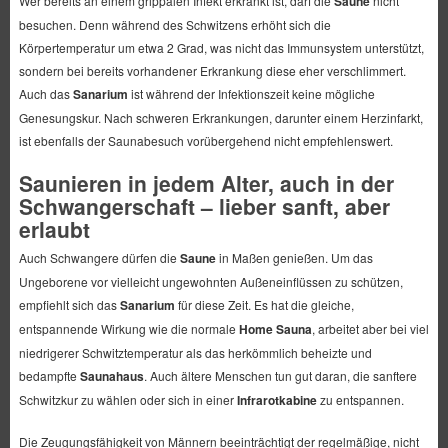
Wer bereits an einem grippalen Infekt erkrankt ist, darf die
Saune
nicht
besuchen. Denn während des Schwitzens erhöht sich die
Körpertemperatur um etwa 2 Grad, was nicht das Immunsystem unterstützt,
sondern bei bereits vorhandener Erkrankung diese eher verschlimmert.
Auch das
Sanarium
ist während der Infektionszeit keine mögliche
Genesungskur. Nach schweren Erkrankungen, darunter einem Herzinfarkt,
ist ebenfalls der Saunabesuch vorübergehend nicht empfehlenswert.
Saunieren in jedem Alter, auch in der
Schwangerschaft – lieber sanft, aber
erlaubt
Auch Schwangere dürfen die
Saune
in Maßen genießen. Um das
Ungeborene vor vielleicht ungewohnten Außeneinflüssen zu schützen,
empfiehlt sich das
Sanarium
für diese Zeit. Es hat die gleiche,
entspannende Wirkung wie die normale
Home Sauna
, arbeitet aber bei viel
niedrigerer Schwitztemperatur als das herkömmlich beheizte und
bedampfte
Saunahaus
. Auch ältere Menschen tun gut daran, die sanftere
Schwitzkur zu wählen oder sich in einer
Infrarotkabine
zu entspannen.
Die Zeugungsfähigkeit von Männern beeinträchtigt der regelmäßige, nicht