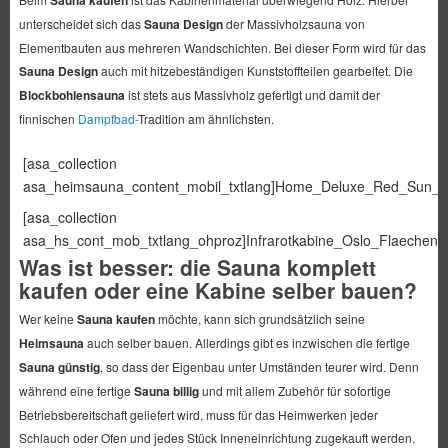
Sauna kaufen
unterscheidet sich das
Sauna Design
der Massivholzsauna von
Elementbauten aus mehreren Wandschichten. Bei dieser Form wird für das
Sauna Design
auch mit hitzebeständigen Kunststoffteilen gearbeitet. Die
Blockbohlensauna
ist stets aus Massivholz gefertigt und damit der
finnischen
Dampfbad-
Tradition am ähnlichsten.
[asa_collection
asa_heimsauna_content_mobil_txtlang]Home_Deluxe_Red_Sun_M[/
[asa_collection
asa_hs_cont_mob_txtlang_ohproz]Infrarotkabine_Oslo_Flaechenstr
Was ist besser: die Sauna komplett
kaufen oder eine Kabine selber bauen?
Wer keine
Sauna kaufen
möchte, kann sich grundsätzlich seine
Heimsauna
auch selber bauen. Allerdings gibt es inzwischen die fertige
Sauna günstig
, so dass der Eigenbau unter Umständen teurer wird. Denn
während eine fertige
Sauna billig
und mit allem Zubehör für sofortige
Betriebsbereitschaft geliefert wird, muss für das Heimwerken jeder
Schlauch oder Ofen und jedes Stück Inneneinrichtung zugekauft werden.