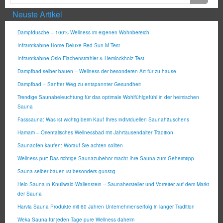
Neuste Artikel
Dampfdusche – 100% Wellness im eigenen Wohnbereich
Infrarotkabine Home Deluxe Red Sun M Test
Infrarotkabine Oslo Flächenstrahler & Hemlockholz Test
Dampfbad selber bauen – Wellness der besonderen Art für zu hause
Dampfbad – Sanfter Weg zu entspannter Gesundheit
Trendige Saunabeleuchtung für das optimale Wohlfühlgefühl in der heimischen
Sauna
Fasssauna: Was ist wichtig beim Kauf Ihres individuellen Saunahäuschens
Hamam – Orientalisches Wellnessbad mit Jahrtausendalter Tradition
Saunaofen kaufen: Worauf Sie achten sollten
Wellness pur: Das richtige Saunazubehör macht Ihre Sauna zum Geheimtipp
Sauna selber bauen ist besonders günstig
Helo Sauna in Knüllwald-Wallenstein – Saunahersteller und Vorreiter auf dem Markt
der Sauna
Harvia Sauna Produkte mit 60 Jahren Unternehmenserfolg in langer Tradition
Weka Sauna für jeden Tage pure Wellness daheim