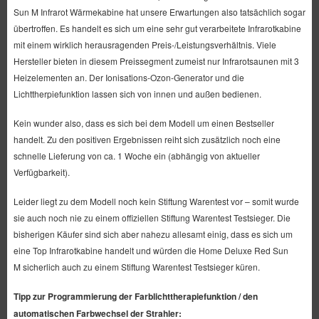
Sun M Infrarot Wärmekabine hat unsere Erwartungen also tatsächlich sogar
übertroffen. Es handelt es sich um eine sehr gut verarbeitete Infrarotkabine
mit einem wirklich herausragenden Preis-/Leistungsverhältnis. Viele
Hersteller bieten in diesem Preissegment zumeist nur Infrarotsaunen mit 3
Heizelementen an. Der Ionisations-Ozon-Generator und die
Lichttherpiefunktion lassen sich von innen und außen bedienen.
Kein wunder also, dass es sich bei dem Modell um einen Bestseller
handelt. Zu den positiven Ergebnissen reiht sich zusätzlich noch eine
schnelle Lieferung von ca. 1 Woche ein (abhängig von aktueller
Verfügbarkeit).
Leider liegt zu dem Modell noch kein Stiftung Warentest vor – somit wurde
sie auch noch nie zu einem offiziellen Stiftung Warentest Testsieger. Die
bisherigen Käufer sind sich aber nahezu allesamt einig, dass es sich um
eine Top Infrarotkabine handelt und würden die Home Deluxe Red Sun
M sicherlich auch zu einem Stiftung Warentest Testsieger küren.
Tipp zur Programmierung der Farblichttherapiefunktion / den
automatischen Farbwechsel der Strahler: