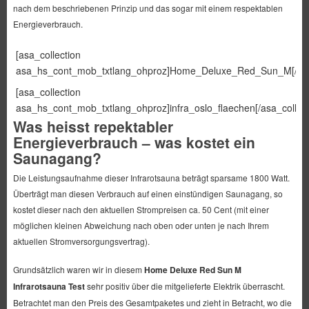
nach dem beschriebenen Prinzip und das sogar mit einem respektablen
Energieverbrauch.
[asa_collection
asa_hs_cont_mob_txtlang_ohproz]Home_Deluxe_Red_Sun_M[/asa_
[asa_collection
asa_hs_cont_mob_txtlang_ohproz]infra_oslo_flaechen[/asa_collect
Was heisst repektabler
Energieverbrauch – was kostet ein
Saunagang?
Die Leistungsaufnahme dieser Infrarotsauna beträgt sparsame 1800 Watt.
Überträgt man diesen Verbrauch auf einen einstündigen Saunagang, so
kostet dieser nach den aktuellen Strompreisen ca. 50 Cent (mit einer
möglichen kleinen Abweichung nach oben oder unten je nach Ihrem
aktuellen Stromversorgungsvertrag).
Grundsätzlich waren wir in diesem
Home Deluxe Red Sun M
Infrarotsauna Test
sehr positiv über die mitgelieferte Elektrik überrascht.
Betrachtet man den Preis des Gesamtpaketes und zieht in Betracht, wo die