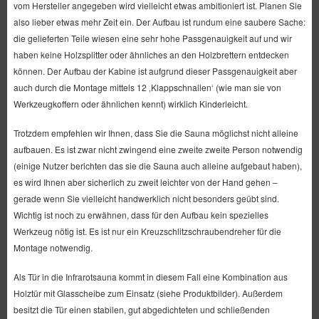
vom Hersteller angegeben wird vielleicht etwas ambitioniert ist. Planen Sie
also lieber etwas mehr Zeit ein. Der Aufbau ist rundum eine saubere Sache:
die gelieferten Teile wiesen eine sehr hohe Passgenauigkeit auf und wir
haben keine Holzsplitter oder ähnliches an den Holzbrettern entdecken
können. Der Aufbau der Kabine ist aufgrund dieser Passgenauigkeit aber
auch durch die Montage mittels 12 ‚Klappschnallen‘ (wie man sie von
Werkzeugkoffern oder ähnlichen kennt) wirklich Kinderleicht.
Trotzdem empfehlen wir Ihnen, dass Sie die Sauna möglichst nicht alleine
aufbauen. Es ist zwar nicht zwingend eine zweite zweite Person notwendig
(einige Nutzer berichten das sie die Sauna auch alleine aufgebaut haben),
es wird Ihnen aber sicherlich zu zweit leichter von der Hand gehen –
gerade wenn Sie vielleicht handwerklich nicht besonders geübt sind.
Wichtig ist noch zu erwähnen, dass für den Aufbau kein spezielles
Werkzeug nötig ist. Es ist nur ein Kreuzschlitzschraubendreher für die
Montage notwendig.
Als Tür in die Infrarotsauna kommt in diesem Fall eine Kombination aus
Holztür mit Glasscheibe zum Einsatz (siehe Produktbilder). Außerdem
besitzt die Tür einen stabilen, gut abgedichteten und schließenden