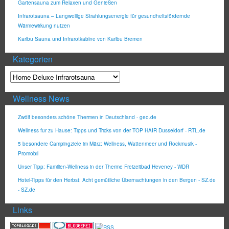
Gartensauna zum Relaxen und Genießen
Infrarotsauna – Langwellige Strahlungsenergie für gesundheitsfördernde
Wärmewirkung nutzen
Karibu Sauna und Infrarotkabine von Karibu Bremen
Kategorien
Wellness News
Zwölf besonders schöne Thermen in Deutschland - geo.de
Wellness für zu Hause: Tipps und Tricks von der TOP HAIR Düsseldorf - RTL.de
5 besondere Campingziele im März: Wellness, Wattenmeer und Rockmusik -
Promobil
Unser Tipp: Familien-Wellness in der Therme Freizeitbad Heveney - WDR
Hotel-Tipps für den Herbst: Acht gemütliche Übernachtungen in den Bergen - SZ.de
- SZ.de
Links