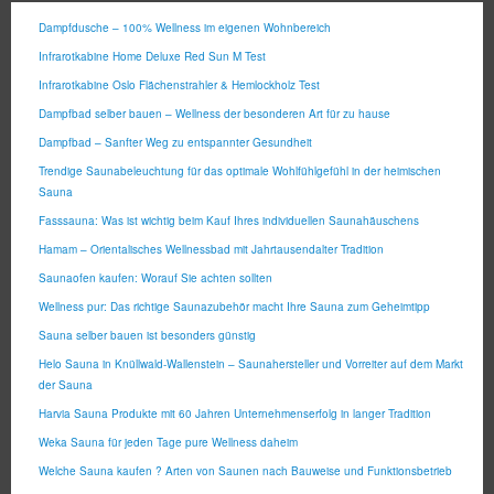
Dampfdusche – 100% Wellness im eigenen Wohnbereich
Infrarotkabine Home Deluxe Red Sun M Test
Infrarotkabine Oslo Flächenstrahler & Hemlockholz Test
Dampfbad selber bauen – Wellness der besonderen Art für zu hause
Dampfbad – Sanfter Weg zu entspannter Gesundheit
Trendige Saunabeleuchtung für das optimale Wohlfühlgefühl in der heimischen
Sauna
Fasssauna: Was ist wichtig beim Kauf Ihres individuellen Saunahäuschens
Hamam – Orientalisches Wellnessbad mit Jahrtausendalter Tradition
Saunaofen kaufen: Worauf Sie achten sollten
Wellness pur: Das richtige Saunazubehör macht Ihre Sauna zum Geheimtipp
Sauna selber bauen ist besonders günstig
Helo Sauna in Knüllwald-Wallenstein – Saunahersteller und Vorreiter auf dem Markt
der Sauna
Harvia Sauna Produkte mit 60 Jahren Unternehmenserfolg in langer Tradition
Weka Sauna für jeden Tage pure Wellness daheim
Welche Sauna kaufen ? Arten von Saunen nach Bauweise und Funktionsbetrieb