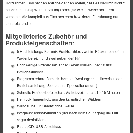
Holzrahmen. Das hat den entscheidenden Vorteil, dass es dadurch nicht zu
kalter Zugluft (bspw. im Fußraum) kommt, so wie teilweise bei Türen
vorkommt die komplett aus Glas bestehen bzw. deren Einrahmung nur
unzureichend ist.
Mitgeliefertes Zubehör und
Produkteigenschaften:
5 Hochleistungs-Keramik-Punktstrahler: zwei im Rücken-, einer im
Wadenbereich und zwei neben der Tür
Hochwertige Strahler mit langer Lebensdauer (über 10.000
Betriebsstunden)
Programmierbare Farblichttherapie (Achtung: kein Hinweis in der
Betriebsanleitung! Siehe dazu Tipp weiter unten!!)
Schnelle Betriebsbereitschaft: Aufheizzeit nur ca. 10-15 Minuten
Hemlock Tannenholz aus den kanadischen Wäldern
Wandaufbau in Sandwichbauweise
Integrierte Ionisatorfunktion (der nach dem Saunagang die Luft
sogar desinfiziert)
Radio, CD, USB-Anschluss