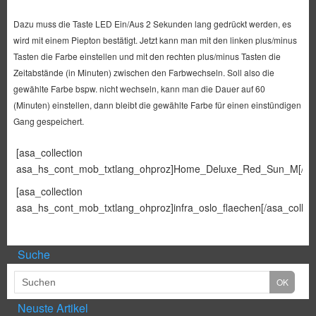
Dazu muss die Taste LED Ein/Aus 2 Sekunden lang gedrückt werden, es
wird mit einem Piepton bestätigt. Jetzt kann man mit den linken plus/minus
Tasten die Farbe einstellen und mit den rechten plus/minus Tasten die
Zeitabstände (in Minuten) zwischen den Farbwechseln. Soll also die
gewählte Farbe bspw. nicht wechseln, kann man die Dauer auf 60
(Minuten) einstellen, dann bleibt die gewählte Farbe für einen einstündigen
Gang gespeichert.
[asa_collection
asa_hs_cont_mob_txtlang_ohproz]Home_Deluxe_Red_Sun_M[/asa_
[asa_collection
asa_hs_cont_mob_txtlang_ohproz]infra_oslo_flaechen[/asa_collect
Suche
Neuste Artikel