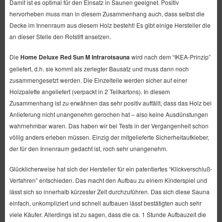
Damit ist es optimal für den Einsatz in Saunen geeignet. Positiv
hervorheben muss man in diesem Zusammenhang auch, dass selbst die
Decke im Innenraum aus diesem Holz besteht! Es gibt einige Hersteller die
an dieser Stelle den Rotstift ansetzen.
Die
Home Deluxe Red Sun M Infrarotsauna
wird nach dem “IKEA-Prinzip”
geliefert, d.h. sie kommt als zerlegter Bausatz und muss dann noch
zusammengesetzt werden. Die Einzelteile werden sicher auf einer
Holzpalette angeliefert (verpackt in 2 Teilkartons). In diesem
Zusammenhang ist zu erwähnen das sehr positiv auffällt, dass das Holz bei
Anlieferung nicht unangenehm gerochen hat – also keine Ausdünstungen
wahrnehmbar waren. Das haben wir bei Tests in der Vergangenheit schon
völlig anders erleben müssen. Einzig der mitgelieferte Sicherheitaufkleber,
der für den Innenraum gedacht ist, roch sehr unangenehm.
Glücklicherweise hat sich der Hersteller für ein patentiertes “Klickverschluß-
Verfahren” entschieden. Das macht den Aufbau zu einem Kinderspiel und
lässt sich so innerhalb kürzester Zeit durchzuführen. Das sich diese Sauna
einfach, unkompliziert und schnell aufbauen lässt bestätigten auch sehr
viele Käufer. Allerdings ist zu sagen, dass die ca. 1 Stunde Aufbauzeit die