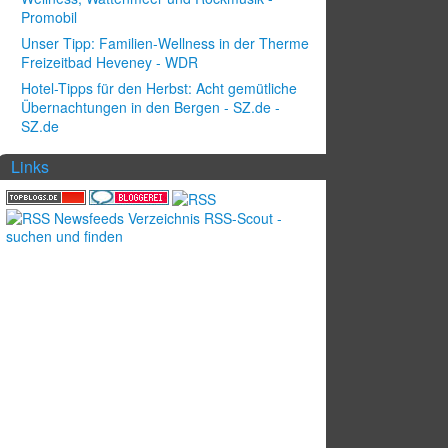
Promobil
Unser Tipp: Familien-Wellness in der Therme
Freizeitbad Heveney - WDR
Hotel-Tipps für den Herbst: Acht gemütliche
Übernachtungen in den Bergen - SZ.de -
SZ.de
Links
ollection]