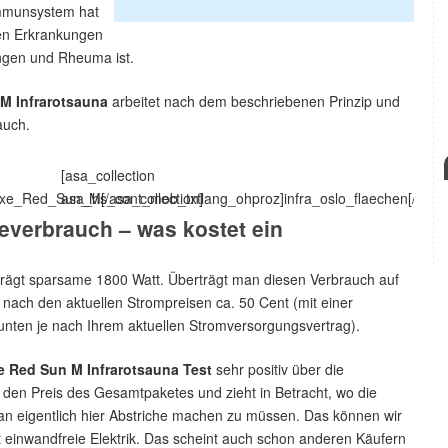
 Immunsystem hat
ren Erkrankungen
ngen und Rheuma ist.
M Infrarotsauna
arbeitet nach dem beschriebenen Prinzip und
auch.
[asa_collection
e_Red_Sun_M[/asa_collection]
asa_hs_cont_mob_txtlang_ohproz]infra_oslo_flaechen[/asa_c
everbrauch – was kostet ein
trägt sparsame 1800 Watt. Überträgt man diesen Verbrauch auf
 nach den aktuellen Strompreisen ca. 50 Cent (mit einer
nten je nach Ihrem aktuellen Stromversorgungsvertrag).
 Red Sun M Infrarotsauna Test
sehr positiv über die
an den Preis des Gesamtpaketes und zieht in Betracht, wo die
an eigentlich hier Abstriche machen zu müssen. Das können wir
 einwandfreie Elektrik. Das scheint auch schon anderen Käufern