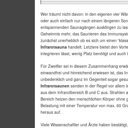
Wer träumt nicht davon: in den eigenen vier W
oder auch einfach nur nach einem längeren Son
entspannenden Saunagängen ausklingen zu lass
Geheimnis mehr, das Saunieren das Immunsystem
zunächst unerheblich ob es sich um einen “kla
Infrarotsauna
handelt. Letztere bietet den Vort
integrieren lässt, wenig Platz benötigt und a
Für Zweifler sei in diesem Zusammenhang erwä
einwandfrei und hinreichend erwiesen ist, das In
unbedenklich und ganz im Gegenteil sogar gesu
Infrarotsaunen
senden in der Regel vor allem I
aus dem Infrarotbereich B und C aus. Strahlen 
Bereich heizen den menschlichen Körper ohne g
Belastung mit einer Temperatur von max. 60 Gr
heraus auf.
Viele Wissenschaftler und Ärzte haben bestätigt