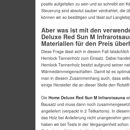
positiv aufgefallen zu sein und so schreibt ein K
Steuerung sind absolut sauber verdrahtet, die ü
können wir so bestätigen und lässt auf Langlebi
Aber was ist mit den verwend
Deluxe Red Sun M Infrarotsaun
Materialien für den Preis übe
Diese Frage lässt sich in diesem Fall tatsächli
Hemlock Tannenholz zum Einsatz. Dabei handelt
Hemlock Tannenholz besitzt aufgrund seiner nat
Wärmedämmeigenschaften. Damit ist es optimal 
man in diesem Zusammenhang auch, dass selbst
einige Hersteller die an dieser Stelle den Rotstif
Die
Home Deluxe Red Sun M Infrarotsauna
wi
Bausatz und muss dann noch zusammengesetzt we
angeliefert (verpackt in 2 Teilkartons). In dies
das Holz bei Anlieferung nicht unangenehm ge
haben wir bei Tests in der Vergangenheit schon 