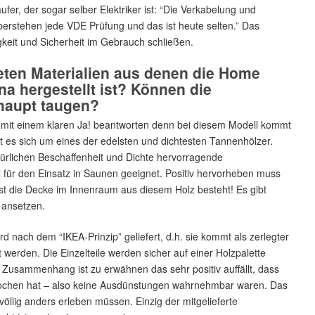
äufer, der sogar selber Elektriker ist: “Die Verkabelung und
berstehen jede VDE Prüfung und das ist heute selten.” Das
gkeit und Sicherheit im Gebrauch schließen.
eten Materialien aus denen die Home
a hergestellt ist? Können die
rhaupt taugen?
ch mit einem klaren Ja! beantworten denn bei diesem Modell kommt
 es sich um eines der edelsten und dichtesten Tannenhölzer.
ürlichen Beschaffenheit und Dichte hervorragende
für den Einsatz in Saunen geeignet. Positiv hervorheben muss
 die Decke im Innenraum aus diesem Holz besteht! Es gibt
t ansetzen.
rd nach dem “IKEA-Prinzip” geliefert, d.h. sie kommt als zerlegter
rden. Die Einzelteile werden sicher auf einer Holzpalette
em Zusammenhang ist zu erwähnen das sehr positiv auffällt, dass
rochen hat – also keine Ausdünstungen wahrnehmbar waren. Das
völlig anders erleben müssen. Einzig der mitgelieferte