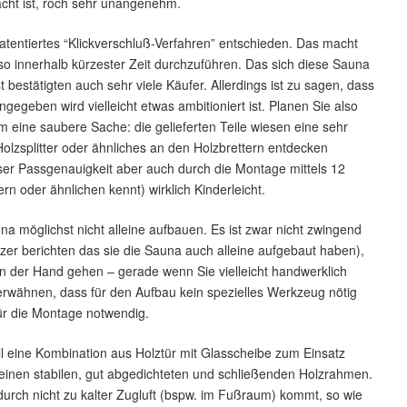
acht ist, roch sehr unangenehm.
 patentiertes “Klickverschluß-Verfahren” entschieden. Das macht
so innerhalb kürzester Zeit durchzuführen. Das sich diese Sauna
 bestätigten auch sehr viele Käufer. Allerdings ist zu sagen, dass
ngegeben wird vielleicht etwas ambitioniert ist. Planen Sie also
um eine saubere Sache: die gelieferten Teile wiesen eine sehr
olzsplitter oder ähnliches an den Holzbrettern entdecken
ser Passgenauigkeit aber auch durch die Montage mittels 12
n oder ähnlichen kennt) wirklich Kinderleicht.
a möglichst nicht alleine aufbauen. Es ist zwar nicht zwingend
zer berichten das sie die Sauna auch alleine aufgebaut haben),
von der Hand gehen – gerade wenn Sie vielleicht handwerklich
 erwähnen, dass für den Aufbau kein spezielles Werkzeug nötig
für die Montage notwendig.
ll eine Kombination aus Holztür mit Glasscheibe zum Einsatz
 einen stabilen, gut abgedichteten und schließenden Holzrahmen.
durch nicht zu kalter Zugluft (bspw. im Fußraum) kommt, so wie