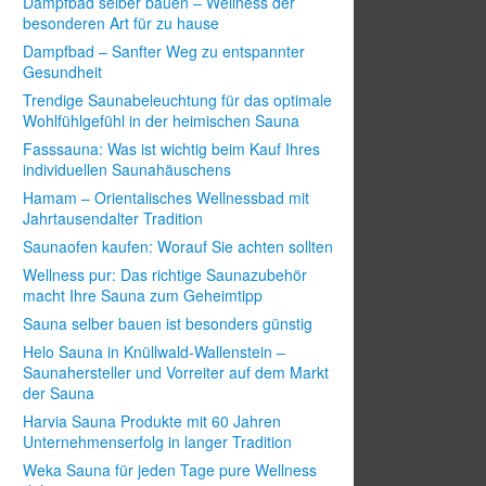
Dampfbad selber bauen – Wellness der
besonderen Art für zu hause
Dampfbad – Sanfter Weg zu entspannter
Gesundheit
Trendige Saunabeleuchtung für das optimale
Wohlfühlgefühl in der heimischen Sauna
Fasssauna: Was ist wichtig beim Kauf Ihres
individuellen Saunahäuschens
Hamam – Orientalisches Wellnessbad mit
Jahrtausendalter Tradition
Saunaofen kaufen: Worauf Sie achten sollten
Wellness pur: Das richtige Saunazubehör
macht Ihre Sauna zum Geheimtipp
Sauna selber bauen ist besonders günstig
Helo Sauna in Knüllwald-Wallenstein –
Saunahersteller und Vorreiter auf dem Markt
der Sauna
Harvia Sauna Produkte mit 60 Jahren
Unternehmenserfolg in langer Tradition
Weka Sauna für jeden Tage pure Wellness