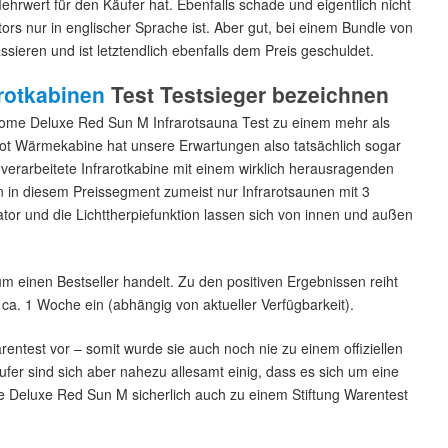
ehrwert für den Käufer hat. Ebenfalls schade und eigentlich nicht
ors nur in englischer Sprache ist. Aber gut, bei einem Bundle von
sieren und ist letztendlich ebenfalls dem Preis geschuldet.
arotkabinen
Test Testsieger bezeichnen
ome Deluxe Red Sun M Infrarotsauna Test zu einem mehr als
rot Wärmekabine hat unsere Erwartungen also tatsächlich sogar
 verarbeitete Infrarotkabine mit einem wirklich herausragenden
ten in diesem Preissegment zumeist nur Infrarotsaunen mit 3
or und die Lichttherpiefunktion lassen sich von innen und außen
m einen Bestseller handelt. Zu den positiven Ergebnissen reiht
 ca. 1 Woche ein (abhängig von aktueller Verfügbarkeit).
rentest vor – somit wurde sie auch noch nie zu einem offiziellen
ufer sind sich aber nahezu allesamt einig, dass es sich um eine
e Deluxe Red Sun M sicherlich auch zu einem Stiftung Warentest