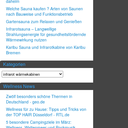
daheim
Welche Sauna kaufen ? Arten von Saunen
nach Bauweise und Funktionsbetrieb
Gartensauna zum Relaxen und Genießen
Infrarotsauna – Langwellige
Strahlungsenergie für gesundheitsfördernde
Wärmewirkung nutzen
Karibu Sauna und Infrarotkabine von Karibu
Bremen
Kategorien
Wellness News
Zwölf besonders schöne Thermen in
Deutschland - geo.de
Wellness für zu Hause: Tipps und Tricks von
der TOP HAIR Düsseldorf - RTL.de
5 besondere Campingziele im März:
Wellness, Wattenmeer und Rockmusik -