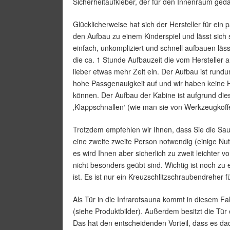
Sicherheitaufkleber, der für den Innenraum ged
Glücklicherweise hat sich der Hersteller für ein
den Aufbau zu einem Kinderspiel und lässt sich 
einfach, unkompliziert und schnell aufbauen lässt
die ca. 1 Stunde Aufbauzeit die vom Hersteller a
lieber etwas mehr Zeit ein. Der Aufbau ist rund
hohe Passgenauigkeit auf und wir haben keine H
können. Der Aufbau der Kabine ist aufgrund die
‚Klappschnallen‘ (wie man sie von Werkzeugkoffer
Trotzdem empfehlen wir Ihnen, dass Sie die Saun
eine zweite zweite Person notwendig (einige Nut
es wird Ihnen aber sicherlich zu zweit leichter 
nicht besonders geübt sind. Wichtig ist noch zu
ist. Es ist nur ein Kreuzschlitzschraubendreher 
Als Tür in die Infrarotsauna kommt in diesem Fa
(siehe Produktbilder). Außerdem besitzt die Tür
Das hat den entscheidenden Vorteil, dass es da