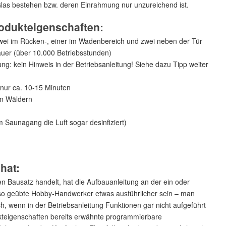
Glas bestehen bzw. deren Einrahmung nur unzureichend ist.
rodukteigenschaften:
zwei im Rücken-, einer im Wadenbereich und zwei neben der Tür
auer (über 10.000 Betriebsstunden)
g: kein Hinweis in der Betriebsanleitung! Siehe dazu Tipp weiter
t nur ca. 10-15 Minuten
n Wäldern
m Saunagang die Luft sogar desinfiziert)
hat:
n Bausatz handelt, hat die Aufbauanleitung an der ein oder
t so geübte Hobby-Handwerker etwas ausführlicher sein – man
h, wenn in der Betriebsanleitung Funktionen gar nicht aufgeführt
odukteigenschaften bereits erwähnte programmierbare