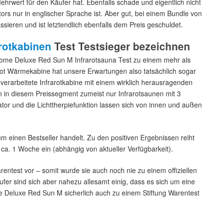
ehrwert für den Käufer hat. Ebenfalls schade und eigentlich nicht
ors nur in englischer Sprache ist. Aber gut, bei einem Bundle von
sieren und ist letztendlich ebenfalls dem Preis geschuldet.
arotkabinen
Test Testsieger bezeichnen
ome Deluxe Red Sun M Infrarotsauna Test zu einem mehr als
rot Wärmekabine hat unsere Erwartungen also tatsächlich sogar
 verarbeitete Infrarotkabine mit einem wirklich herausragenden
ten in diesem Preissegment zumeist nur Infrarotsaunen mit 3
or und die Lichttherpiefunktion lassen sich von innen und außen
m einen Bestseller handelt. Zu den positiven Ergebnissen reiht
 ca. 1 Woche ein (abhängig von aktueller Verfügbarkeit).
rentest vor – somit wurde sie auch noch nie zu einem offiziellen
ufer sind sich aber nahezu allesamt einig, dass es sich um eine
e Deluxe Red Sun M sicherlich auch zu einem Stiftung Warentest