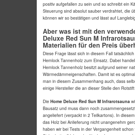
positiv aufgefallen zu sein und so schreibt ein K
Steuerung sind absolut sauber verdrahtet, die ü
können wir so bestätigen und lässt auf Langlebi
Aber was ist mit den verwend
Deluxe Red Sun M Infrarotsaun
Materialien für den Preis übe
Diese Frage lässt sich in diesem Fall tatsächli
Hemlock Tannenholz zum Einsatz. Dabei handelt
Hemlock Tannenholz besitzt aufgrund seiner nat
Wärmedämmeigenschaften. Damit ist es optimal 
man in diesem Zusammenhang auch, dass selbst
einige Hersteller die an dieser Stelle den Rotstif
Die
Home Deluxe Red Sun M Infrarotsauna
wi
Bausatz und muss dann noch zusammengesetzt we
angeliefert (verpackt in 2 Teilkartons). In dies
das Holz bei Anlieferung nicht unangenehm ge
haben wir bei Tests in der Vergangenheit schon 