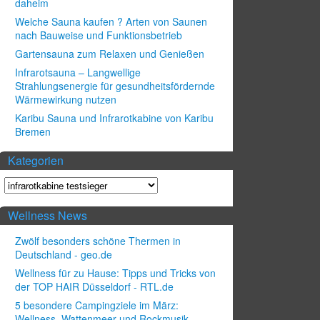
daheim
Welche Sauna kaufen ? Arten von Saunen
nach Bauweise und Funktionsbetrieb
Gartensauna zum Relaxen und Genießen
Infrarotsauna – Langwellige
Strahlungsenergie für gesundheitsfördernde
Wärmewirkung nutzen
Karibu Sauna und Infrarotkabine von Karibu
Bremen
Kategorien
Wellness News
Zwölf besonders schöne Thermen in
Deutschland - geo.de
Wellness für zu Hause: Tipps und Tricks von
der TOP HAIR Düsseldorf - RTL.de
5 besondere Campingziele im März:
Wellness, Wattenmeer und Rockmusik -