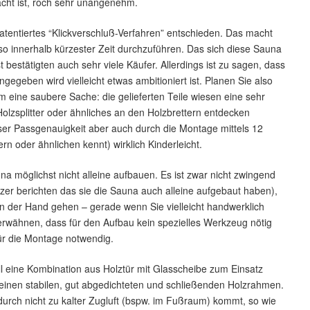
acht ist, roch sehr unangenehm.
 patentiertes “Klickverschluß-Verfahren” entschieden. Das macht
so innerhalb kürzester Zeit durchzuführen. Das sich diese Sauna
 bestätigten auch sehr viele Käufer. Allerdings ist zu sagen, dass
ngegeben wird vielleicht etwas ambitioniert ist. Planen Sie also
um eine saubere Sache: die gelieferten Teile wiesen eine sehr
olzsplitter oder ähnliches an den Holzbrettern entdecken
ser Passgenauigkeit aber auch durch die Montage mittels 12
n oder ähnlichen kennt) wirklich Kinderleicht.
a möglichst nicht alleine aufbauen. Es ist zwar nicht zwingend
zer berichten das sie die Sauna auch alleine aufgebaut haben),
von der Hand gehen – gerade wenn Sie vielleicht handwerklich
 erwähnen, dass für den Aufbau kein spezielles Werkzeug nötig
für die Montage notwendig.
ll eine Kombination aus Holztür mit Glasscheibe zum Einsatz
 einen stabilen, gut abgedichteten und schließenden Holzrahmen.
durch nicht zu kalter Zugluft (bspw. im Fußraum) kommt, so wie