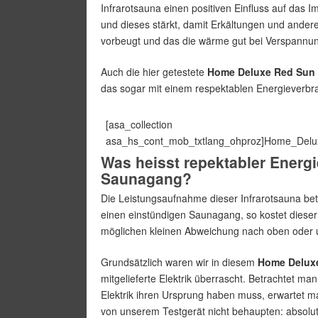
Infrarotsauna einen positiven Einfluss auf das
und dieses stärkt, damit Erkältungen und ande
vorbeugt und das die wärme gut bei Verspannu
Auch die hier getestete
Home Deluxe Red Sun 
das sogar mit einem respektablen Energieverbr
[asa_collection
asa_hs_cont_mob_txtlang_ohproz]Home_Delux
Was heisst repektabler Energi
Saunagang?
Die Leistungsaufnahme dieser Infrarotsauna be
einen einstündigen Saunagang, so kostet dieser
möglichen kleinen Abweichung nach oben oder u
Grundsätzlich waren wir in diesem
Home Deluxe
mitgelieferte Elektrik überrascht. Betrachtet m
Elektrik ihren Ursprung haben muss, erwartet m
von unserem Testgerät nicht behaupten: absolut