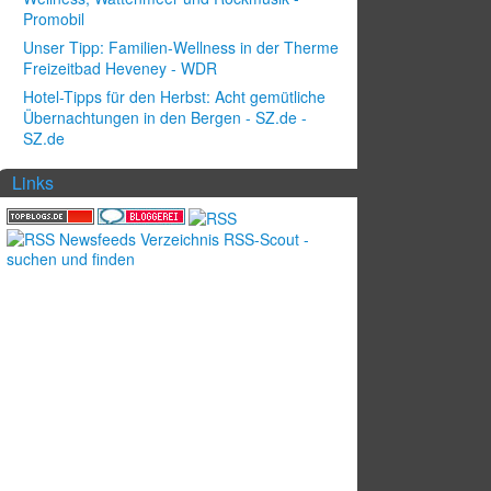
Promobil
Unser Tipp: Familien-Wellness in der Therme
Freizeitbad Heveney - WDR
Hotel-Tipps für den Herbst: Acht gemütliche
Übernachtungen in den Bergen - SZ.de -
SZ.de
Links
ollection]