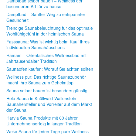
Dampfbad selber bauen – Wellness der
besonderen Art für zu hause
Dampfbad – Sanfter Weg zu entspannter
Gesundheit
Trendige Saunabeleuchtung für das optimale
Wohlfühlgefühl in der heimischen Sauna
Fasssauna: Was ist wichtig beim Kauf Ihres
individuellen Saunahäuschens
Hamam – Orientalisches Wellnessbad mit
Jahrtausendalter Tradition
Saunaofen kaufen: Worauf Sie achten sollten
Wellness pur: Das richtige Saunazubehör
macht Ihre Sauna zum Geheimtipp
Sauna selber bauen ist besonders günstig
Helo Sauna in Knüllwald-Wallenstein –
Saunahersteller und Vorreiter auf dem Markt
der Sauna
Harvia Sauna Produkte mit 60 Jahren
Unternehmenserfolg in langer Tradition
Weka Sauna für jeden Tage pure Wellness