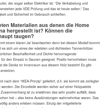
äufer, der sogar selber Elektriker ist: “Die Verkabelung und
berstehen jede VDE Prüfung und das ist heute selten.” Das
gkeit und Sicherheit im Gebrauch schließen.
eten Materialien aus denen die Home
a hergestellt ist? Können die
rhaupt taugen?
ch mit einem klaren Ja! beantworten denn bei diesem Modell kommt
 es sich um eines der edelsten und dichtesten Tannenhölzer.
ürlichen Beschaffenheit und Dichte hervorragende
für den Einsatz in Saunen geeignet. Positiv hervorheben muss
 die Decke im Innenraum aus diesem Holz besteht! Es gibt
t ansetzen.
rd nach dem “IKEA-Prinzip” geliefert, d.h. sie kommt als zerlegter
rden. Die Einzelteile werden sicher auf einer Holzpalette
em Zusammenhang ist zu erwähnen das sehr positiv auffällt, dass
rochen hat – also keine Ausdünstungen wahrnehmbar waren. Das
völlig anders erleben müssen. Einzig der mitgelieferte