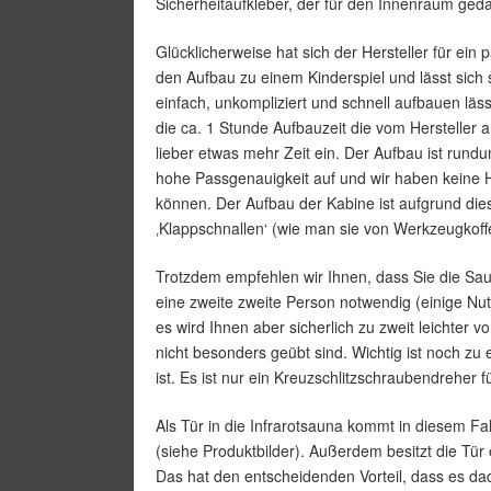
Sicherheitaufkleber, der für den Innenraum ged
Glücklicherweise hat sich der Hersteller für ein
den Aufbau zu einem Kinderspiel und lässt sich 
einfach, unkompliziert und schnell aufbauen lässt
die ca. 1 Stunde Aufbauzeit die vom Hersteller a
lieber etwas mehr Zeit ein. Der Aufbau ist rund
hohe Passgenauigkeit auf und wir haben keine H
können. Der Aufbau der Kabine ist aufgrund die
‚Klappschnallen‘ (wie man sie von Werkzeugkoffer
Trotzdem empfehlen wir Ihnen, dass Sie die Saun
eine zweite zweite Person notwendig (einige Nut
es wird Ihnen aber sicherlich zu zweit leichter 
nicht besonders geübt sind. Wichtig ist noch zu
ist. Es ist nur ein Kreuzschlitzschraubendreher 
Als Tür in die Infrarotsauna kommt in diesem Fa
(siehe Produktbilder). Außerdem besitzt die Tür
Das hat den entscheidenden Vorteil, dass es da