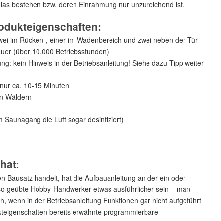
Glas bestehen bzw. deren Einrahmung nur unzureichend ist.
rodukteigenschaften:
zwei im Rücken-, einer im Wadenbereich und zwei neben der Tür
auer (über 10.000 Betriebsstunden)
g: kein Hinweis in der Betriebsanleitung! Siehe dazu Tipp weiter
t nur ca. 10-15 Minuten
n Wäldern
m Saunagang die Luft sogar desinfiziert)
hat:
n Bausatz handelt, hat die Aufbauanleitung an der ein oder
t so geübte Hobby-Handwerker etwas ausführlicher sein – man
h, wenn in der Betriebsanleitung Funktionen gar nicht aufgeführt
odukteigenschaften bereits erwähnte programmierbare