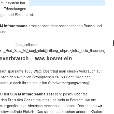
 Immunsystem hat
ren Erkrankungen
ngen und Rheuma ist.
M Infrarotsauna
arbeitet nach dem beschriebenen Prinzip und
auch.
[asa_collection
e_Red_Sun_M[/asa_collection]
asa_hs_cont_mob_txtlang_ohproz]infra_oslo_flaechen[/asa_c
everbrauch – was kostet ein
trägt sparsame 1800 Watt. Überträgt man diesen Verbrauch auf
 nach den aktuellen Strompreisen ca. 50 Cent (mit einer
nten je nach Ihrem aktuellen Stromversorgungsvertrag).
 Red Sun M Infrarotsauna Test
sehr positiv über die
an den Preis des Gesamtpaketes und zieht in Betracht, wo die
an eigentlich hier Abstriche machen zu müssen. Das können wir
 einwandfreie Elektrik. Das scheint auch schon anderen Käufern