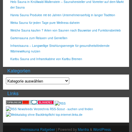
Helo Sauna in Knüllwald-Wallenstein – Saunahersteller und Vorreiter auf dem Markt
der Sauna
Harvia Sauna Produkte mit 60 Jahren Unternehmenserfolg in langer Tradition
Weka Sauna für jeden Tage pure Wellness daheim
Welche Sauna kaufen ? Arten von Saunen nach Bauweise und Funktionsbetrieb
Gartensauna zum Relaxen und Genießen
Infrarotsauna – Langwellige Strahlungsenergie für gesundheitsfördernde
Wärmewirkung nutzen
Karibu Sauna und Infrarotkabine von Karibu Bremen
Kategorien
Links
Heimsauna Ratgeber
| Powered by
Mantra
&
WordPress.