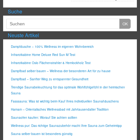
Suche
Neuste Artikel
Dampfdusche – 100% Wellness im eigenen Wohnbereich
Infrarotkabine Home Deluxe Red Sun M Test
Infrarotkabine Oslo Flächenstrahler & Hemlockholz Test
Dampfbad selber bauen – Wellness der besonderen Art für zu hause
Dampfbad – Sanfter Weg zu entspannter Gesundheit
Trendige Saunabeleuchtung für das optimale Wohlfühlgefühl in der heimischen
Sauna
Fasssauna: Was ist wichtig beim Kauf Ihres individuellen Saunahäuschens
Hamam – Orientalisches Wellnessbad mit Jahrtausendalter Tradition
Saunaofen kaufen: Worauf Sie achten sollten
Wellness pur: Das richtige Saunazubehör macht Ihre Sauna zum Geheimtipp
Sauna selber bauen ist besonders günstig