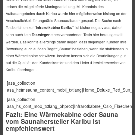
jedoch die mitgelieferte Montageanleitung. Mit Kenntnis des
Aufbauangebotes durch Karibu wurde hier möglicherweise bislang an der
Anschaulichkeit für ungeübte Saunaaufbauer gespart. Die Suche nach
Testberichten zur “
Infrarotkabine Karibu
” fiel bisher negativ aus, daher
kann auch kein
Testsieger
eines vorhandenen Tests hier herausgestellt
werden. Das könnte allerdings daran liegen, dass diejenigen Kunden ihre
Bewertung auch auf den Begriff „Sauna“ beziehen, wenn sie stattdessen in
einer Wärmekabine schwitzen. Insofern lassen sich die Beurteilungen gut
auf die Qualität, den Kundenkomfort und den Liefer-/Herstellerservice von
Karibu übertragen.
[asa_collection
asa_heimsauna_content_mobil_txtlang]Home_Deluxe_Red_Sun_M[/
[asa_collection
asa_hs_cont_mob_txtlang_ohproz]Infrarotkabine_Oslo_Flaechenstr
Fazit: Eine Wärmekabine oder Sauna
vom Saunahersteller Karibu ist
empfehlenswert