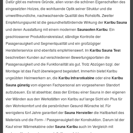
Dafür gibt es mehrere Gründe, allen voran die schönen Eigenschaften des
eingesetzten Holzes, die wohltuende Optik seiner Struktur und die
umweltfreundliche, nachwachsende Qualität des Rohstoffs. Zweiter
Empfehlungspunkt ist die gesundheitsfördernde Wirkung der
Karibu Sauna
und deren Ausstattung mit einem modernen
Saunaofen Karibu
. Ein
geschlossener Produktionskreislauf, ständige Kontrolle der
Passgenauigkeit und Segmentqualität und ein großzügiger
Herstellerservice sind ebenfalls empfehlenswert. Im
Karibu Sauna Test
beschreiben Kunden auf verschiedenen Bewertungsportalen die
Passgenauigkeit und die Funktionalität als gut. Trotz Abzügen bzgl. der
Montage ist das Fazit überwiegend begeistert. Immerhin bietet Karibu
ungeübten Heimwerkern an, die
Karibu Infrarotkabine
oder eine
Karibu
Sauna günstig
vom eigenen Fachpersonal am vorgesehenen Standort
aufzubauen. Es ist absehbar, dass der Einbau einer Sauna in den eigenen
vier Wänden aus den Werkstätten von Karibu auf lange Sicht ein Plus für
den Wohnkomfort und die persönlichen Gesund-Wünsche ist. Für
wenigstens fünf Jahre garantiert der
Sauna Hersteller
die Haltbarkeit des
Materials und die Form- / Passgenauigkeit der Konstruktion. Darum ist der
Kauf einer Wärmekabine oder
Sauna Karibu
auch im Vergleich mit