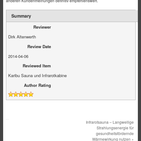
anderen Kundenmeinungen definitiv empfehlenswert.
Summary
Reviewer
Dirk Altenwerth
Review Date
2014-04-06
Reviewed Item
Karibu Sauna und Infrarotkabine
Author Rating
Infrarotsauna – Langwellige
Strahlungsenergie für
gesundheitsfördernde
Wärmewirkung nutzen
»