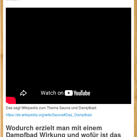
Das sagt Wikipedia zum Thema Sauna und Dampfbad:
https://de.wikipedia.org/wiki/Sauna#Das_Dampfbad
Wodurch erzielt man mit einem
Dampfbad Wirkung und wofür ist das