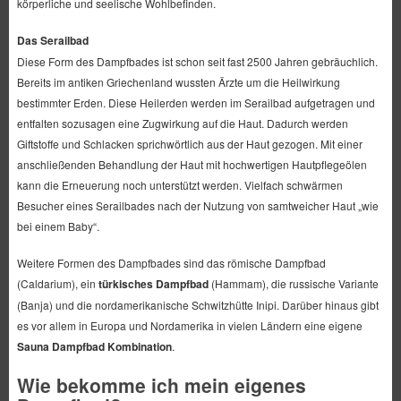
körperliche und seelische Wohlbefinden.
Das Serailbad
Diese Form des Dampfbades ist schon seit fast 2500 Jahren gebräuchlich.
Bereits im antiken Griechenland wussten Ärzte um die Heilwirkung
bestimmter Erden. Diese Heilerden werden im Serailbad aufgetragen und
entfalten sozusagen eine Zugwirkung auf die Haut. Dadurch werden
Giftstoffe und Schlacken sprichwörtlich aus der Haut gezogen. Mit einer
anschließenden Behandlung der Haut mit hochwertigen Hautpflegeölen
kann die Erneuerung noch unterstützt werden. Vielfach schwärmen
Besucher eines Serailbades nach der Nutzung von samtweicher Haut „wie
bei einem Baby“.
Weitere Formen des Dampfbades sind das römische Dampfbad
(Caldarium), ein
türkisches Dampfbad
(Hammam), die russische Variante
(Banja) und die nordamerikanische Schwitzhütte Inipi. Darüber hinaus gibt
es vor allem in Europa und Nordamerika in vielen Ländern eine eigene
Sauna Dampfbad Kombination
.
Wie bekomme ich mein eigenes