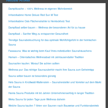
Dampfdusche – 100% Wellness im eigenen Wohnbereich
Infrarotkabine Home Deluxe Red Sun M Test
Infrarotkabine Oslo Flächenstrahler & Hemlockholz Test
Dampfbad selber bauen – Wellness der besonderen Art für zu hause
Dampfbad – Sanfter Weg zu entspannter Gesundheit
Trendige Saunabeleuchtung für das optimale Wohlfühlgefühl in der heimischen
Sauna
Fasssauna: Was ist wichtig beim Kauf Ihres individuellen Saunahäuschens
Hamam – Orientalisches Wellnessbad mit Jahrtausendalter Tradition
Saunaofen kaufen: Worauf Sie achten sollten
Wellness pur: Das richtige Saunazubehör macht Ihre Sauna zum Geheimtipp
Sauna selber bauen ist besonders günstig
Helo Sauna in Knüllwald-Wallenstein – Saunahersteller und Vorreiter auf dem Markt
der Sauna
Harvia Sauna Produkte mit 60 Jahren Unternehmenserfolg in langer Tradition
Weka Sauna für jeden Tage pure Wellness daheim
Welche Sauna kaufen ? Arten von Saunen nach Bauweise und Funktionsbetrieb