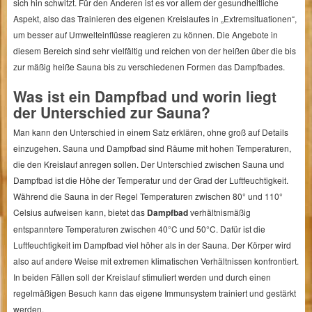
sich hin schwitzt. Für den Anderen ist es vor allem der gesundheitliche
Aspekt, also das Trainieren des eigenen Kreislaufes in „Extremsituationen“,
um besser auf Umwelteinflüsse reagieren zu können. Die Angebote in
diesem Bereich sind sehr vielfältig und reichen von der heißen über die bis
zur mäßig heiße Sauna bis zu verschiedenen Formen das Dampfbades.
Was ist ein Dampfbad und worin liegt
der Unterschied zur Sauna?
Man kann den Unterschied in einem Satz erklären, ohne groß auf Details
einzugehen. Sauna und Dampfbad sind Räume mit hohen Temperaturen,
die den Kreislauf anregen sollen. Der Unterschied zwischen Sauna und
Dampfbad ist die Höhe der Temperatur und der Grad der Luftfeuchtigkeit.
Während die Sauna in der Regel Temperaturen zwischen 80° und 110°
Celsius aufweisen kann, bietet das
Dampfbad
verhältnismäßig
entspanntere Temperaturen zwischen 40°C und 50°C. Dafür ist die
Luftfeuchtigkeit im Dampfbad viel höher als in der Sauna. Der Körper wird
also auf andere Weise mit extremen klimatischen Verhältnissen konfrontiert.
In beiden Fällen soll der Kreislauf stimuliert werden und durch einen
regelmäßigen Besuch kann das eigene Immunsystem trainiert und gestärkt
werden.