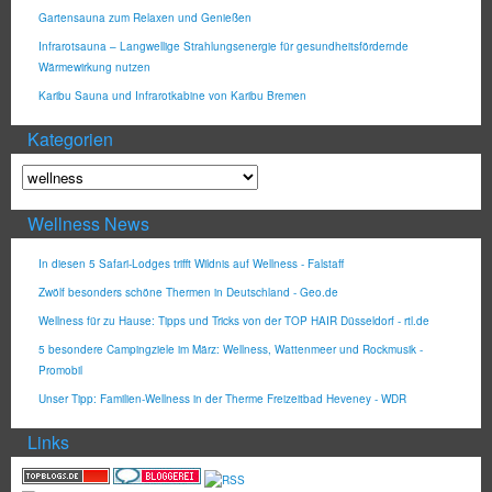
Gartensauna zum Relaxen und Genießen
Infrarotsauna – Langwellige Strahlungsenergie für gesundheitsfördernde
Wärmewirkung nutzen
Karibu Sauna und Infrarotkabine von Karibu Bremen
Kategorien
Wellness News
In diesen 5 Safari-Lodges trifft Wildnis auf Wellness - Falstaff
Zwölf besonders schöne Thermen in Deutschland - Geo.de
Wellness für zu Hause: Tipps und Tricks von der TOP HAIR Düsseldorf - rtl.de
5 besondere Campingziele im März: Wellness, Wattenmeer und Rockmusik -
Promobil
Unser Tipp: Familien-Wellness in der Therme Freizeitbad Heveney - WDR
Links