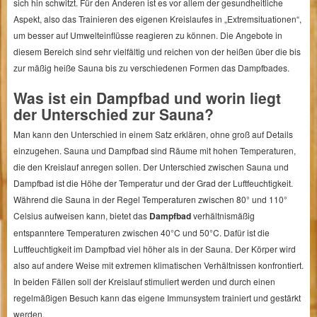
sich hin schwitzt. Für den Anderen ist es vor allem der gesundheitliche
Aspekt, also das Trainieren des eigenen Kreislaufes in „Extremsituationen“,
um besser auf Umwelteinflüsse reagieren zu können. Die Angebote in
diesem Bereich sind sehr vielfältig und reichen von der heißen über die bis
zur mäßig heiße Sauna bis zu verschiedenen Formen das Dampfbades.
Was ist ein Dampfbad und worin liegt
der Unterschied zur Sauna?
Man kann den Unterschied in einem Satz erklären, ohne groß auf Details
einzugehen. Sauna und Dampfbad sind Räume mit hohen Temperaturen,
die den Kreislauf anregen sollen. Der Unterschied zwischen Sauna und
Dampfbad ist die Höhe der Temperatur und der Grad der Luftfeuchtigkeit.
Während die Sauna in der Regel Temperaturen zwischen 80° und 110°
Celsius aufweisen kann, bietet das
Dampfbad
verhältnismäßig
entspanntere Temperaturen zwischen 40°C und 50°C. Dafür ist die
Luftfeuchtigkeit im Dampfbad viel höher als in der Sauna. Der Körper wird
also auf andere Weise mit extremen klimatischen Verhältnissen konfrontiert.
In beiden Fällen soll der Kreislauf stimuliert werden und durch einen
regelmäßigen Besuch kann das eigene Immunsystem trainiert und gestärkt
werden.