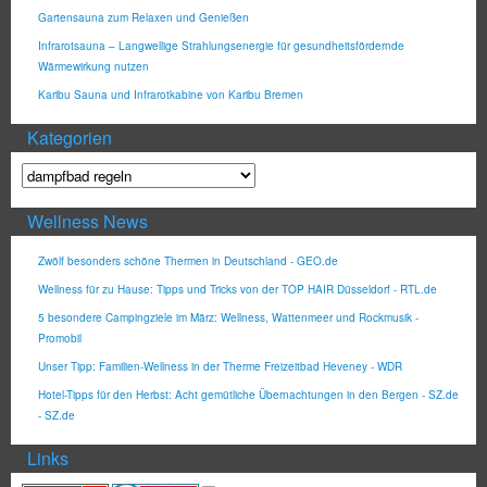
Gartensauna zum Relaxen und Genießen
Infrarotsauna – Langwellige Strahlungsenergie für gesundheitsfördernde
Wärmewirkung nutzen
Karibu Sauna und Infrarotkabine von Karibu Bremen
Kategorien
Wellness News
Zwölf besonders schöne Thermen in Deutschland - GEO.de
Wellness für zu Hause: Tipps und Tricks von der TOP HAIR Düsseldorf - RTL.de
5 besondere Campingziele im März: Wellness, Wattenmeer und Rockmusik -
Promobil
Unser Tipp: Familien-Wellness in der Therme Freizeitbad Heveney - WDR
Hotel-Tipps für den Herbst: Acht gemütliche Übernachtungen in den Bergen - SZ.de
- SZ.de
Links