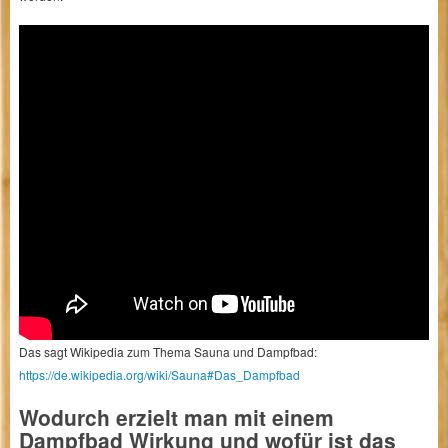
Das sagt Wikipedia zum Thema Sauna und Dampfbad:
https://de.wikipedia.org/wiki/Sauna#Das_Dampfbad
Wodurch erzielt man mit einem
Dampfbad Wirkung und wofür ist das