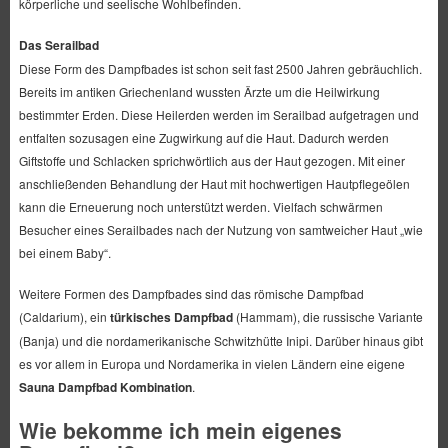
körperliche und seelische Wohlbefinden.
Das Serailbad
Diese Form des Dampfbades ist schon seit fast 2500 Jahren gebräuchlich.
Bereits im antiken Griechenland wussten Ärzte um die Heilwirkung
bestimmter Erden. Diese Heilerden werden im Serailbad aufgetragen und
entfalten sozusagen eine Zugwirkung auf die Haut. Dadurch werden
Giftstoffe und Schlacken sprichwörtlich aus der Haut gezogen. Mit einer
anschließenden Behandlung der Haut mit hochwertigen Hautpflegeölen
kann die Erneuerung noch unterstützt werden. Vielfach schwärmen
Besucher eines Serailbades nach der Nutzung von samtweicher Haut „wie
bei einem Baby“.
Weitere Formen des Dampfbades sind das römische Dampfbad
(Caldarium), ein
türkisches Dampfbad
(Hammam), die russische Variante
(Banja) und die nordamerikanische Schwitzhütte Inipi. Darüber hinaus gibt
es vor allem in Europa und Nordamerika in vielen Ländern eine eigene
Sauna Dampfbad Kombination
.
Wie bekomme ich mein eigenes