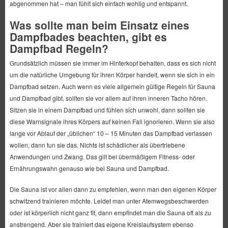
abgenommen hat – man fühlt sich einfach wohlig und entspannt.
Was sollte man beim Einsatz eines
Dampfbades beachten, gibt es
Dampfbad Regeln?
Grundsätzlich müssen sie immer im Hinterkopf behalten, dass es sich nicht
um die natürliche Umgebung für ihren Körper handelt, wenn sie sich in ein
Dampfbad setzen. Auch wenn es viele allgemein gültige Regeln für Sauna
und Dampfbad gibt, sollten sie vor allem auf ihren inneren Tacho hören.
Sitzen sie in einem Dampfbad und fühlen sich unwohl, dann sollten sie
diese Warnsignale ihres Körpers auf keinen Fall ignorieren. Wenn sie also
lange vor Ablauf der „üblichen“ 10 – 15 Minuten das Dampfbad verlassen
wollen, dann tun sie das. Nichts ist schädlicher als übertriebene
Anwendungen und Zwang. Das gilt bei übermäßigem Fitness- oder
Ernährungswahn genauso wie bei Sauna und Dampfbad.
Die Sauna ist vor allen dann zu empfehlen, wenn man den eigenen Körper
schwitzend trainieren möchte. Leidet man unter Atemwegsbeschwerden
oder ist körperlich nicht ganz fit, dann empfindet man die Sauna oft als zu
anstrengend. Aber sie trainiert das eigene Kreislaufsystem ebenso