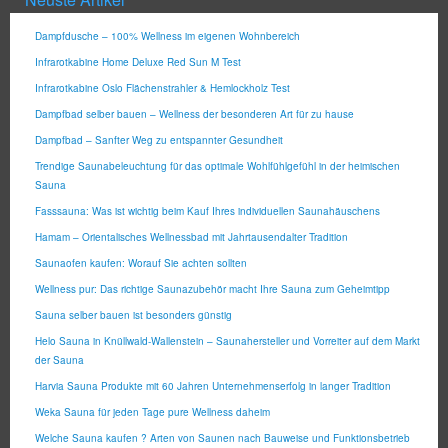
Dampfdusche – 100% Wellness im eigenen Wohnbereich
Infrarotkabine Home Deluxe Red Sun M Test
Infrarotkabine Oslo Flächenstrahler & Hemlockholz Test
Dampfbad selber bauen – Wellness der besonderen Art für zu hause
Dampfbad – Sanfter Weg zu entspannter Gesundheit
Trendige Saunabeleuchtung für das optimale Wohlfühlgefühl in der heimischen
Sauna
Fasssauna: Was ist wichtig beim Kauf Ihres individuellen Saunahäuschens
Hamam – Orientalisches Wellnessbad mit Jahrtausendalter Tradition
Saunaofen kaufen: Worauf Sie achten sollten
Wellness pur: Das richtige Saunazubehör macht Ihre Sauna zum Geheimtipp
Sauna selber bauen ist besonders günstig
Helo Sauna in Knüllwald-Wallenstein – Saunahersteller und Vorreiter auf dem Markt
der Sauna
Harvia Sauna Produkte mit 60 Jahren Unternehmenserfolg in langer Tradition
Weka Sauna für jeden Tage pure Wellness daheim
Welche Sauna kaufen ? Arten von Saunen nach Bauweise und Funktionsbetrieb