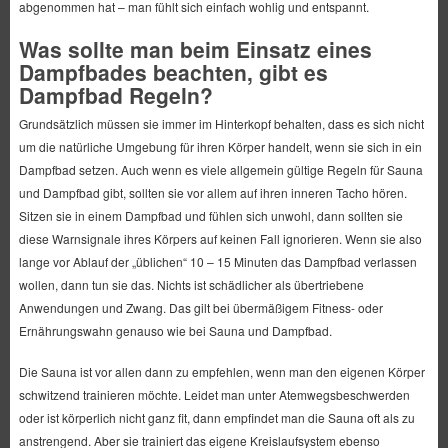
abgenommen hat – man fühlt sich einfach wohlig und entspannt.
Was sollte man beim Einsatz eines
Dampfbades beachten, gibt es
Dampfbad Regeln?
Grundsätzlich müssen sie immer im Hinterkopf behalten, dass es sich nicht
um die natürliche Umgebung für ihren Körper handelt, wenn sie sich in ein
Dampfbad setzen. Auch wenn es viele allgemein gültige Regeln für Sauna
und Dampfbad gibt, sollten sie vor allem auf ihren inneren Tacho hören.
Sitzen sie in einem Dampfbad und fühlen sich unwohl, dann sollten sie
diese Warnsignale ihres Körpers auf keinen Fall ignorieren. Wenn sie also
lange vor Ablauf der „üblichen“ 10 – 15 Minuten das Dampfbad verlassen
wollen, dann tun sie das. Nichts ist schädlicher als übertriebene
Anwendungen und Zwang. Das gilt bei übermäßigem Fitness- oder
Ernährungswahn genauso wie bei Sauna und Dampfbad.
Die Sauna ist vor allen dann zu empfehlen, wenn man den eigenen Körper
schwitzend trainieren möchte. Leidet man unter Atemwegsbeschwerden
oder ist körperlich nicht ganz fit, dann empfindet man die Sauna oft als zu
anstrengend. Aber sie trainiert das eigene Kreislaufsystem ebenso