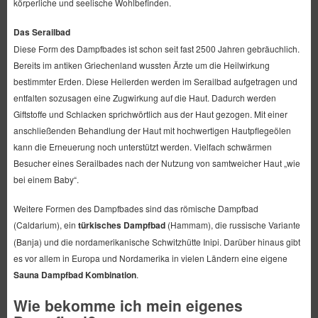
körperliche und seelische Wohlbefinden.
Das Serailbad
Diese Form des Dampfbades ist schon seit fast 2500 Jahren gebräuchlich.
Bereits im antiken Griechenland wussten Ärzte um die Heilwirkung
bestimmter Erden. Diese Heilerden werden im Serailbad aufgetragen und
entfalten sozusagen eine Zugwirkung auf die Haut. Dadurch werden
Giftstoffe und Schlacken sprichwörtlich aus der Haut gezogen. Mit einer
anschließenden Behandlung der Haut mit hochwertigen Hautpflegeölen
kann die Erneuerung noch unterstützt werden. Vielfach schwärmen
Besucher eines Serailbades nach der Nutzung von samtweicher Haut „wie
bei einem Baby“.
Weitere Formen des Dampfbades sind das römische Dampfbad
(Caldarium), ein
türkisches Dampfbad
(Hammam), die russische Variante
(Banja) und die nordamerikanische Schwitzhütte Inipi. Darüber hinaus gibt
es vor allem in Europa und Nordamerika in vielen Ländern eine eigene
Sauna Dampfbad Kombination
.
Wie bekomme ich mein eigenes