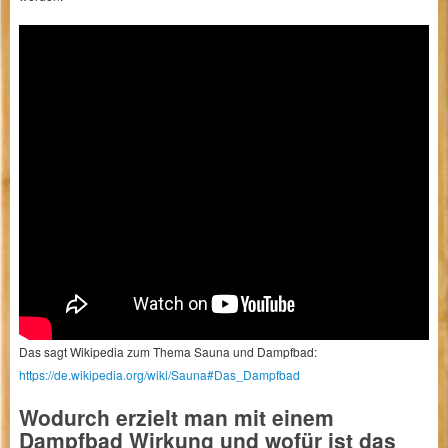
Das sagt Wikipedia zum Thema Sauna und Dampfbad:
https://de.wikipedia.org/wiki/Sauna#Das_Dampfbad
Wodurch erzielt man mit einem
Dampfbad Wirkung und wofür ist das