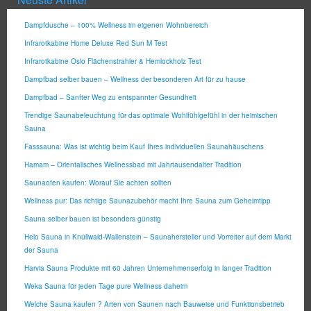
Dampfdusche – 100% Wellness im eigenen Wohnbereich
Infrarotkabine Home Deluxe Red Sun M Test
Infrarotkabine Oslo Flächenstrahler & Hemlockholz Test
Dampfbad selber bauen – Wellness der besonderen Art für zu hause
Dampfbad – Sanfter Weg zu entspannter Gesundheit
Trendige Saunabeleuchtung für das optimale Wohlfühlgefühl in der heimischen
Sauna
Fasssauna: Was ist wichtig beim Kauf Ihres individuellen Saunahäuschens
Hamam – Orientalisches Wellnessbad mit Jahrtausendalter Tradition
Saunaofen kaufen: Worauf Sie achten sollten
Wellness pur: Das richtige Saunazubehör macht Ihre Sauna zum Geheimtipp
Sauna selber bauen ist besonders günstig
Helo Sauna in Knüllwald-Wallenstein – Saunahersteller und Vorreiter auf dem Markt
der Sauna
Harvia Sauna Produkte mit 60 Jahren Unternehmenserfolg in langer Tradition
Weka Sauna für jeden Tage pure Wellness daheim
Welche Sauna kaufen ? Arten von Saunen nach Bauweise und Funktionsbetrieb