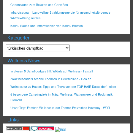
Gartensauna zum Relaxen und Genießen
Infrarotsauna – Langwellige Strahlungsenergie für gesundheitsfördernde
Wärmewirkung nutzen
Karibu Sauna und Infrarotkabine von Karibu Bremen
Kategorien
Wellness News
In diesen 5 Safari-Lodges trifft Wildnis auf Wellness - Falstaff
Zwölf besonders schöne Thermen in Deutschland - Geo.de
Wellness für zu Hause: Tipps und Tricks von der TOP HAIR Düsseldorf - rtl.de
5 besondere Campingziele im März: Wellness, Wattenmeer und Rockmusik -
Promobil
Unser Tipp: Familien-Wellness in der Therme Freizeitbad Heveney - WDR
Links