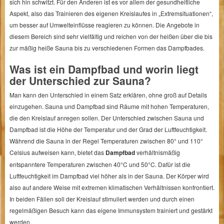
sich hin schwitzt. Für den Anderen ist es vor allem der gesundheitliche
Aspekt, also das Trainieren des eigenen Kreislaufes in „Extremsituationen“,
um besser auf Umwelteinflüsse reagieren zu können. Die Angebote in
diesem Bereich sind sehr vielfältig und reichen von der heißen über die bis
zur mäßig heiße Sauna bis zu verschiedenen Formen das Dampfbades.
Was ist ein Dampfbad und worin liegt
der Unterschied zur Sauna?
Man kann den Unterschied in einem Satz erklären, ohne groß auf Details
einzugehen. Sauna und Dampfbad sind Räume mit hohen Temperaturen,
die den Kreislauf anregen sollen. Der Unterschied zwischen Sauna und
Dampfbad ist die Höhe der Temperatur und der Grad der Luftfeuchtigkeit.
Während die Sauna in der Regel Temperaturen zwischen 80° und 110°
Celsius aufweisen kann, bietet das
Dampfbad
verhältnismäßig
entspanntere Temperaturen zwischen 40°C und 50°C. Dafür ist die
Luftfeuchtigkeit im Dampfbad viel höher als in der Sauna. Der Körper wird
also auf andere Weise mit extremen klimatischen Verhältnissen konfrontiert.
In beiden Fällen soll der Kreislauf stimuliert werden und durch einen
regelmäßigen Besuch kann das eigene Immunsystem trainiert und gestärkt
werden.