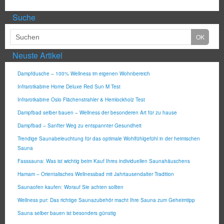
Suche
Neuste Artikel
Dampfdusche – 100% Wellness im eigenen Wohnbereich
Infrarotkabine Home Deluxe Red Sun M Test
Infrarotkabine Oslo Flächenstrahler & Hemlockholz Test
Dampfbad selber bauen – Wellness der besonderen Art für zu hause
Dampfbad – Sanfter Weg zu entspannter Gesundheit
Trendige Saunabeleuchtung für das optimale Wohlfühlgefühl in der heimischen
Sauna
Fasssauna: Was ist wichtig beim Kauf Ihres individuellen Saunahäuschens
Hamam – Orientalisches Wellnessbad mit Jahrtausendalter Tradition
Saunaofen kaufen: Worauf Sie achten sollten
Wellness pur: Das richtige Saunazubehör macht Ihre Sauna zum Geheimtipp
Sauna selber bauen ist besonders günstig