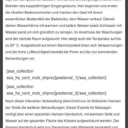
Betreten des kuppelförmigen Eingangsraums. Hier beginnen und enden
die rituellen Badezeremonien und machen den Gast mit einem
wesentlichen Bestandteil der Badekultur, dem Wasser vertraut. Überall
stehen Wasserhähne mit warmem und kaltem Wasser sowie Schüsseln mit
Wasser parat um sich gründlich zu reinigen. Im Anschluss der Waschungen
wird der nächste Raum aufgesucht. Hier steigt auch die Temperatur auf bis
zu 50° C. Ausgestreckt auf einem Marmorpodest lösen sich Verspannungen
und die hohe Luftfeuchtigkeit bereitet die Poren auf die nun kommenden
Behandlungen vor.
[asa_collection
asa_hs_cont_mob_ohproz]pestemal_1[/asa_collection]
[asa_collection
asa_hs_cont_mob_ohproz]pestemal_2[/asa_collection]
Nach dieser intensiven Vorbereitung übernimmt nun im türkischen Hamam
der Tellak die weiteren Behandlungen. Dieser Experte für Massagen
verfügt über einen speziellen Hamam Handschuh, mit welchem Seife und
Wasser auf der gesamten Fläche des Körpers aufgeschäumt werden. Der
Hamam Handschuh wird aus Ziegenhaar oder Wildseide hergestellt und