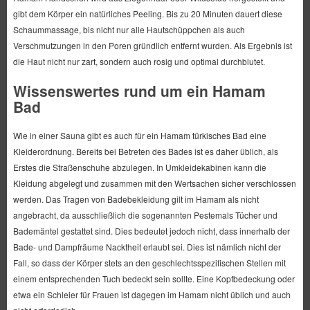
gibt dem Körper ein natürliches Peeling. Bis zu 20 Minuten dauert diese
Schaummassage, bis nicht nur alle Hautschüppchen als auch
Verschmutzungen in den Poren gründlich entfernt wurden. Als Ergebnis ist
die Haut nicht nur zart, sondern auch rosig und optimal durchblutet.
Wissenswertes rund um ein Hamam
Bad
Wie in einer Sauna gibt es auch für ein Hamam türkisches Bad eine
Kleiderordnung. Bereits bei Betreten des Bades ist es daher üblich, als
Erstes die Straßenschuhe abzulegen. In Umkleidekabinen kann die
Kleidung abgelegt und zusammen mit den Wertsachen sicher verschlossen
werden. Das Tragen von Badebekleidung gilt im Hamam als nicht
angebracht, da ausschließlich die sogenannten Pestemals Tücher und
Bademäntel gestattet sind. Dies bedeutet jedoch nicht, dass innerhalb der
Bade- und Dampfräume Nacktheit erlaubt sei. Dies ist nämlich nicht der
Fall, so dass der Körper stets an den geschlechtsspezifischen Stellen mit
einem entsprechenden Tuch bedeckt sein sollte. Eine Kopfbedeckung oder
etwa ein Schleier für Frauen ist dagegen im Hamam nicht üblich und auch