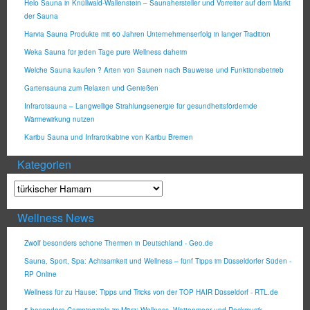
Helo Sauna in Knüllwald-Wallenstein – Saunahersteller und Vorreiter auf dem Markt
der Sauna
Harvia Sauna Produkte mit 60 Jahren Unternehmenserfolg in langer Tradition
Weka Sauna für jeden Tage pure Wellness daheim
Welche Sauna kaufen ? Arten von Saunen nach Bauweise und Funktionsbetrieb
Gartensauna zum Relaxen und Genießen
Infrarotsauna – Langwellige Strahlungsenergie für gesundheitsfördernde
Wärmewirkung nutzen
Karibu Sauna und Infrarotkabine von Karibu Bremen
Kategorien
Wellness News
Zwölf besonders schöne Thermen in Deutschland - Geo.de
Sauna, Sport, Spa: Achtsamkeit und Wellness – fünf Tipps im Düsseldorfer Süden -
RP Online
Wellness für zu Hause: Tipps und Tricks von der TOP HAIR Düsseldorf - RTL.de
5 besondere Campingziele im März: Wellness, Wattenmeer und Rockmusik -