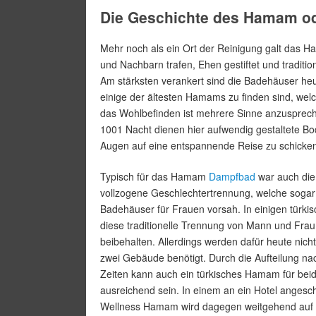
Die Geschichte des Hamam od
Mehr noch als ein Ort der Reinigung galt das H
und Nachbarn trafen, Ehen gestiftet und tradit
Am stärksten verankert sind die Badehäuser heute
einige der ältesten Hamams zu finden sind, welc
das Wohlbefinden ist mehrere Sinne anzuspreche
1001 Nacht dienen hier aufwendig gestaltete Bod
Augen auf eine entspannende Reise zu schicke
Typisch für das Hamam
Dampfbad
war auch die
vollzogene Geschlechtertrennung, welche sogar
Badehäuser für Frauen vorsah. In einigen türk
diese traditionelle Trennung von Mann und Frau
beibehalten. Allerdings werden dafür heute nich
zwei Gebäude benötigt. Durch die Aufteilung n
Zeiten kann auch ein türkisches Hamam für bei
ausreichend sein. In einem an ein Hotel angesc
Wellness Hamam wird dagegen weitgehend auf 