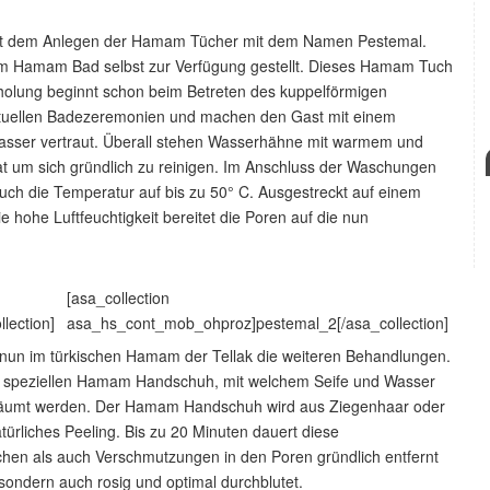
it dem Anlegen der Hamam Tücher mit dem Namen Pestemal.
 vom Hamam Bad selbst zur Verfügung gestellt. Dieses Hamam Tuch
holung beginnt schon beim Betreten des kuppelförmigen
ituellen Badezeremonien und machen den Gast mit einem
Wasser vertraut. Überall stehen Wasserhähne mit warmem und
t um sich gründlich zu reinigen. Im Anschluss der Waschungen
auch die Temperatur auf bis zu 50° C. Ausgestreckt auf einem
hohe Luftfeuchtigkeit bereitet die Poren auf die nun
[asa_collection
lection]
asa_hs_cont_mob_ohproz]pestemal_2[/asa_collection]
 nun im türkischen Hamam der Tellak die weiteren Behandlungen.
en speziellen Hamam Handschuh, mit welchem Seife und Wasser
häumt werden. Der Hamam Handschuh wird aus Ziegenhaar oder
türliches Peeling. Bis zu 20 Minuten dauert diese
hen als auch Verschmutzungen in den Poren gründlich entfernt
, sondern auch rosig und optimal durchblutet.