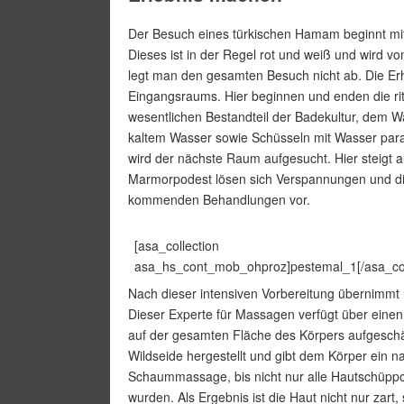
Der Besuch eines türkischen Hamam beginnt m
Dieses ist in der Regel rot und weiß und wird
legt man den gesamten Besuch nicht ab. Die Er
Eingangsraums. Hier beginnen und enden die r
wesentlichen Bestandteil der Badekultur, dem 
kaltem Wasser sowie Schüsseln mit Wasser para
wird der nächste Raum aufgesucht. Hier steigt 
Marmorpodest lösen sich Verspannungen und die 
kommenden Behandlungen vor.
[asa_collection
asa_hs_cont_mob_ohproz]pestemal_1[/asa_col
Nach dieser intensiven Vorbereitung übernimmt
Dieser Experte für Massagen verfügt über ein
auf der gesamten Fläche des Körpers aufgesc
Wildseide hergestellt und gibt dem Körper ein na
Schaummassage, bis nicht nur alle Hautschüppc
wurden. Als Ergebnis ist die Haut nicht nur zart