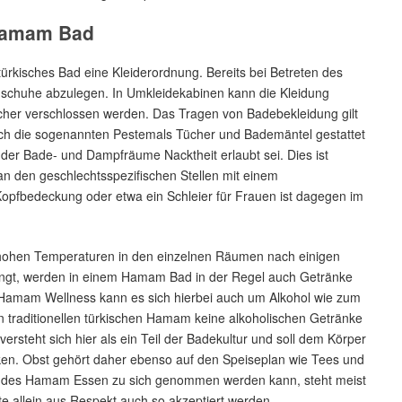
Hamam Bad
ürkisches Bad eine Kleiderordnung. Bereits bei Betreten des
ßenschuhe abzulegen. In Umkleidekabinen kann die Kleidung
her verschlossen werden. Das Tragen von Badebekleidung gilt
ich die sogenannten Pestemals Tücher und Bademäntel gestattet
b der Bade- und Dampfräume Nacktheit erlaubt sei. Dies ist
 an den geschlechtsspezifischen Stellen mit einem
Kopfbedeckung oder etwa ein Schleier für Frauen ist dagegen im
r hohen Temperaturen in den einzelnen Räumen nach einigen
angt, werden in einem Hamam Bad in der Regel auch Getränke
 Hamam Wellness kann es sich hierbei auch um Alkohol wie zum
en traditionellen türkischen Hamam keine alkoholischen Getränke
steht sich hier als ein Teil der Badekultur und soll dem Körper
rken. Obst gehört daher ebenso auf den Speiseplan wie Tees und
en des Hamam Essen zu sich genommen werden kann, steht meist
 allein aus Respekt auch so akzeptiert werden.