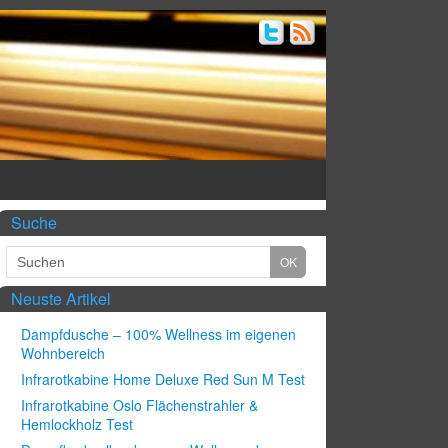
Suche
Neuste Artikel
Dampfdusche – 100% Wellness im eigenen
Wohnbereich
Infrarotkabine Home Deluxe Red Sun M Test
Infrarotkabine Oslo Flächenstrahler &
Hemlockholz Test