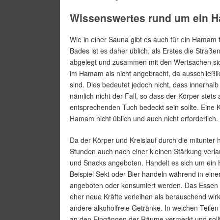
Wissenswertes rund um ein 
Wie in einer Sauna gibt es auch für ein Hamam t
Bades ist es daher üblich, als Erstes die Stra
abgelegt und zusammen mit den Wertsachen sic
im Hamam als nicht angebracht, da ausschließl
sind. Dies bedeutet jedoch nicht, dass innerhal
nämlich nicht der Fall, so dass der Körper stets
entsprechenden Tuch bedeckt sein sollte. Eine 
Hamam nicht üblich und auch nicht erforderlich.
Da der Körper und Kreislauf durch die mitunte
Stunden auch nach einer kleinen Stärkung verl
und Snacks angeboten. Handelt es sich um ein
Beispiel Sekt oder Bier handeln während in ein
angeboten oder konsumiert werden. Das Essen ver
eher neue Kräfte verleihen als berauschend wi
andere alkoholfreie Getränke. In welchen Teil
an den Eingängen der Räume vermerkt und sollte