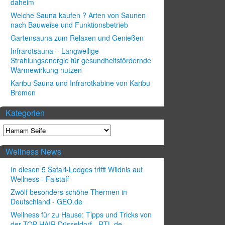
daheim
Welche Sauna kaufen ? Arten von Saunen
nach Bauweise und Funktionsbetrieb
Gartensauna zum Relaxen und Genießen
Infrarotsauna – Langwellige
Strahlungsenergie für gesundheitsfördernde
Wärmewirkung nutzen
Karibu Sauna und Infrarotkabine von Karibu
Bremen
Kategorien
Wellness News
In diesen 5 Safari-Lodges trifft Wildnis auf
Wellness - Falstaff
Zwölf besonders schöne Thermen in
Deutschland - GEO.de
Wellness für zu Hause: Tipps und Tricks von
der TOP HAIR Düsseldorf - RTL.de