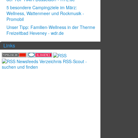
5 besondere Campingziele im März:
Wellness, Wattenmeer und Rockmusik -
Promobil
Unser Tipp: Familien-Wellness in der Therme
Freizeitbad Heveney - wdr.de
Links