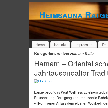
Heimsauna Ratg
Home
Kontakt
Impressum
Dat
Kategorienarchive:
Hamam Seife
Hamam – Orientalisch
Jahrtausendalter Tradi
Lange bevor das Wort Wellness zu einem globa
Entspannung, Reinigung und traditionelle Badekul
willkommener Anlass dem eigenen Wohlbefinden 