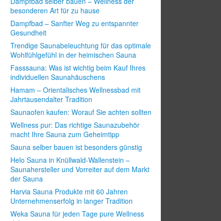
Dampfbad selber bauen – Wellness der
besonderen Art für zu hause
Dampfbad – Sanfter Weg zu entspannter
Gesundheit
Trendige Saunabeleuchtung für das optimale
Wohlfühlgefühl in der heimischen Sauna
Fasssauna: Was ist wichtig beim Kauf Ihres
individuellen Saunahäuschens
Hamam – Orientalisches Wellnessbad mit
Jahrtausendalter Tradition
Saunaofen kaufen: Worauf Sie achten sollten
Wellness pur: Das richtige Saunazubehör
macht Ihre Sauna zum Geheimtipp
Sauna selber bauen ist besonders günstig
Helo Sauna in Knüllwald-Wallenstein –
Saunahersteller und Vorreiter auf dem Markt
der Sauna
Harvia Sauna Produkte mit 60 Jahren
Unternehmenserfolg in langer Tradition
Weka Sauna für jeden Tage pure Wellness