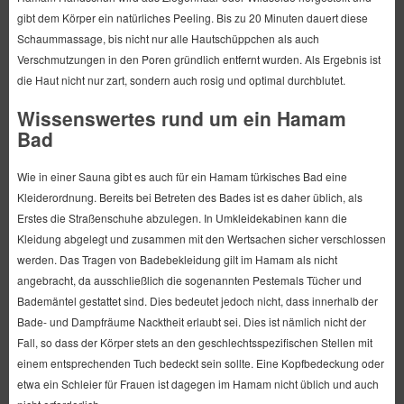
gibt dem Körper ein natürliches Peeling. Bis zu 20 Minuten dauert diese
Schaummassage, bis nicht nur alle Hautschüppchen als auch
Verschmutzungen in den Poren gründlich entfernt wurden. Als Ergebnis ist
die Haut nicht nur zart, sondern auch rosig und optimal durchblutet.
Wissenswertes rund um ein Hamam
Bad
Wie in einer Sauna gibt es auch für ein Hamam türkisches Bad eine
Kleiderordnung. Bereits bei Betreten des Bades ist es daher üblich, als
Erstes die Straßenschuhe abzulegen. In Umkleidekabinen kann die
Kleidung abgelegt und zusammen mit den Wertsachen sicher verschlossen
werden. Das Tragen von Badebekleidung gilt im Hamam als nicht
angebracht, da ausschließlich die sogenannten Pestemals Tücher und
Bademäntel gestattet sind. Dies bedeutet jedoch nicht, dass innerhalb der
Bade- und Dampfräume Nacktheit erlaubt sei. Dies ist nämlich nicht der
Fall, so dass der Körper stets an den geschlechtsspezifischen Stellen mit
einem entsprechenden Tuch bedeckt sein sollte. Eine Kopfbedeckung oder
etwa ein Schleier für Frauen ist dagegen im Hamam nicht üblich und auch