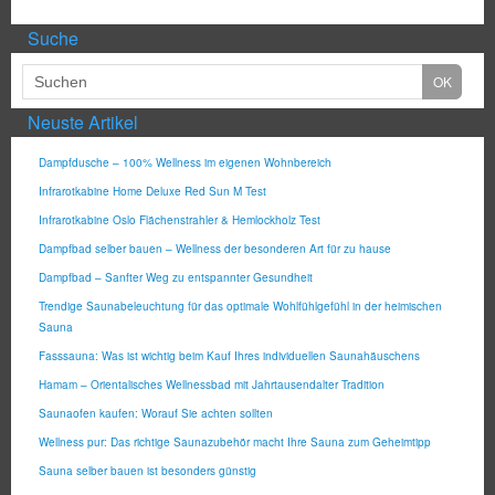
Suche
Neuste Artikel
Dampfdusche – 100% Wellness im eigenen Wohnbereich
Infrarotkabine Home Deluxe Red Sun M Test
Infrarotkabine Oslo Flächenstrahler & Hemlockholz Test
Dampfbad selber bauen – Wellness der besonderen Art für zu hause
Dampfbad – Sanfter Weg zu entspannter Gesundheit
Trendige Saunabeleuchtung für das optimale Wohlfühlgefühl in der heimischen
Sauna
Fasssauna: Was ist wichtig beim Kauf Ihres individuellen Saunahäuschens
Hamam – Orientalisches Wellnessbad mit Jahrtausendalter Tradition
Saunaofen kaufen: Worauf Sie achten sollten
Wellness pur: Das richtige Saunazubehör macht Ihre Sauna zum Geheimtipp
Sauna selber bauen ist besonders günstig