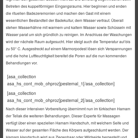
Betreten des kuppelförmigen Eingangsraums. Hier beginnen und enden
die rituellen Badezeremonien und machen den Gast mit einem
wesentlichen Bestandteil der Badekultur, dem Wasser vertraut. Überall
stehen Wasserhähne mit warmem und kaltem Wasser sowie Schüsseln mit
Wasser parat um sich gründlich zu reinigen. Im Anschluss der Waschungen
wird der nächste Raum aufgesucht. Hier steigt auch die Temperatur auf bis
zu 50° C. Ausgestreckt auf einem Marmorpodest lösen sich Verspannungen
und die hohe Luftfeuchtigkeit bereitet die Poren auf die nun kommenden
Behandlungen vor.
[asa_collection
asa_hs_cont_mob_ohproz]pestemal_1[/asa_collection]
[asa_collection
asa_hs_cont_mob_ohproz]pestemal_2[/asa_collection]
Nach dieser intensiven Vorbereitung übernimmt nun im türkischen Hamam
der Tellak die weiteren Behandlungen. Dieser Experte für Massagen
verfügt über einen speziellen Hamam Handschuh, mit welchem Seife und
Wasser auf der gesamten Fläche des Körpers aufgeschäumt werden. Der
Hamam Handschuh wird aus Ziegenhaar oder Wildseide hergestellt und