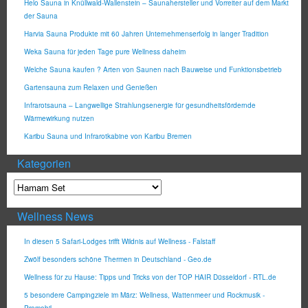
Helo Sauna in Knüllwald-Wallenstein – Saunahersteller und Vorreiter auf dem Markt
der Sauna
Harvia Sauna Produkte mit 60 Jahren Unternehmenserfolg in langer Tradition
Weka Sauna für jeden Tage pure Wellness daheim
Welche Sauna kaufen ? Arten von Saunen nach Bauweise und Funktionsbetrieb
Gartensauna zum Relaxen und Genießen
Infrarotsauna – Langwellige Strahlungsenergie für gesundheitsfördernde
Wärmewirkung nutzen
Karibu Sauna und Infrarotkabine von Karibu Bremen
Kategorien
Wellness News
In diesen 5 Safari-Lodges trifft Wildnis auf Wellness - Falstaff
Zwölf besonders schöne Thermen in Deutschland - Geo.de
Wellness für zu Hause: Tipps und Tricks von der TOP HAIR Düsseldorf - RTL.de
5 besondere Campingziele im März: Wellness, Wattenmeer und Rockmusik -
Promobil