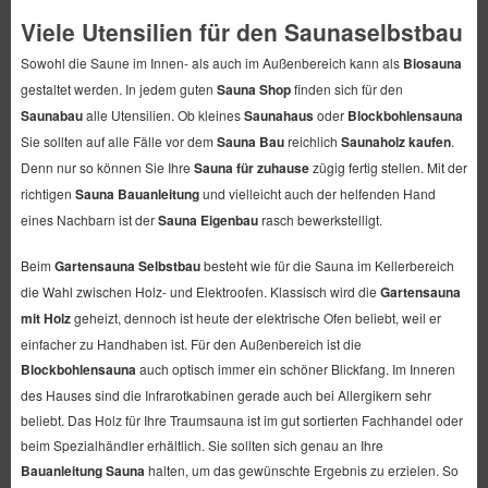
Viele Utensilien für den Saunaselbstbau
Sowohl die Saune im Innen- als auch im Außenbereich kann als
Biosauna
gestaltet werden. In jedem guten
Sauna Shop
finden sich für den
Saunabau
alle Utensilien. Ob kleines
Saunahaus
oder
Blockbohlensauna
Sie sollten auf alle Fälle vor dem
Sauna Bau
reichlich
Saunaholz kaufen
.
Denn nur so können Sie Ihre
Sauna für zuhause
zügig fertig stellen. Mit der
richtigen
Sauna Bauanleitung
und vielleicht auch der helfenden Hand
eines Nachbarn ist der
Sauna Eigenbau
rasch bewerkstelligt.
Beim
Gartensauna Selbstbau
besteht wie für die Sauna im Kellerbereich
die Wahl zwischen Holz- und Elektroofen. Klassisch wird die
Gartensauna
mit Holz
geheizt, dennoch ist heute der elektrische Ofen beliebt, weil er
einfacher zu Handhaben ist. Für den Außenbereich ist die
Blockbohlensauna
auch optisch immer ein schöner Blickfang. Im Inneren
des Hauses sind die Infrarotkabinen gerade auch bei Allergikern sehr
beliebt. Das Holz für Ihre Traumsauna ist im gut sortierten Fachhandel oder
beim Spezialhändler erhältlich. Sie sollten sich genau an Ihre
Bauanleitung Sauna
halten, um das gewünschte Ergebnis zu erzielen. So