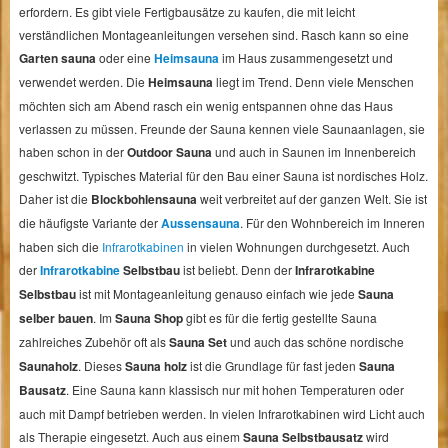
erfordern. Es gibt viele Fertigbausätze zu kaufen, die mit leicht
verständlichen Montageanleitungen versehen sind. Rasch kann so eine
Garten sauna
oder eine
Heimsauna
im Haus zusammengesetzt und
verwendet werden. Die
Heimsauna
liegt im Trend. Denn viele Menschen
möchten sich am Abend rasch ein wenig entspannen ohne das Haus
verlassen zu müssen. Freunde der Sauna kennen viele Saunaanlagen, sie
haben schon in der
Outdoor Sauna
und auch in Saunen im Innenbereich
geschwitzt. Typisches Material für den Bau einer Sauna ist nordisches Holz.
Daher ist die
Blockbohlensauna
weit verbreitet auf der ganzen Welt. Sie ist
die häufigste Variante der
Aussensauna
. Für den Wohnbereich im Inneren
haben sich die
Infrarotkabinen
in vielen Wohnungen durchgesetzt. Auch
der
Infrarotkabine
Selbstbau
ist beliebt. Denn der
Infrarotkabine
Selbstbau
ist mit Montageanleitung genauso einfach wie jede
Sauna
selber bauen
. Im
Sauna Shop
gibt es für die fertig gestellte Sauna
zahlreiches Zubehör oft als
Sauna Set
und auch das schöne nordische
Saunaholz
. Dieses
Sauna holz
ist die Grundlage für fast jeden
Sauna
Bausatz
. Eine Sauna kann klassisch nur mit hohen Temperaturen oder
auch mit Dampf betrieben werden. In vielen Infrarotkabinen wird Licht auch
als Therapie eingesetzt. Auch aus einem
Sauna Selbstbausatz
wird