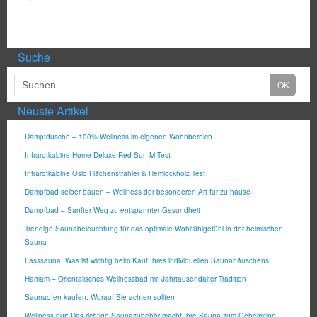
Suche
Neuste Artikel
Dampfdusche – 100% Wellness im eigenen Wohnbereich
Infrarotkabine Home Deluxe Red Sun M Test
Infrarotkabine Oslo Flächenstrahler & Hemlockholz Test
Dampfbad selber bauen – Wellness der besonderen Art für zu hause
Dampfbad – Sanfter Weg zu entspannter Gesundheit
Trendige Saunabeleuchtung für das optimale Wohlfühlgefühl in der heimischen
Sauna
Fasssauna: Was ist wichtig beim Kauf Ihres individuellen Saunahäuschens
Hamam – Orientalisches Wellnessbad mit Jahrtausendalter Tradition
Saunaofen kaufen: Worauf Sie achten sollten
Wellness pur: Das richtige Saunazubehör macht Ihre Sauna zum Geheimtipp