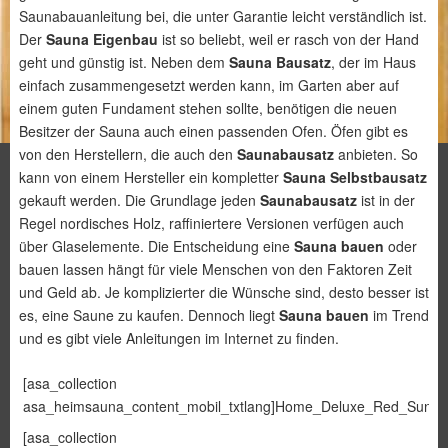
Saunabauanleitung bei, die unter Garantie leicht verständlich ist.
Der
Sauna Eigenbau
ist so beliebt, weil er rasch von der Hand
geht und günstig ist. Neben dem
Sauna Bausatz
, der im Haus
einfach zusammengesetzt werden kann, im Garten aber auf
einem guten Fundament stehen sollte, benötigen die neuen
Besitzer der Sauna auch einen passenden Ofen. Öfen gibt es
von den Herstellern, die auch den
Saunabausatz
anbieten. So
kann von einem Hersteller ein kompletter
Sauna Selbstbausatz
gekauft werden. Die Grundlage jeden
Saunabausatz
ist in der
Regel nordisches Holz, raffiniertere Versionen verfügen auch
über Glaselemente. Die Entscheidung eine
Sauna bauen
oder
bauen lassen hängt für viele Menschen von den Faktoren Zeit
und Geld ab. Je komplizierter die Wünsche sind, desto besser ist
es, eine Saune zu kaufen. Dennoch liegt
Sauna bauen
im Trend
und es gibt viele Anleitungen im Internet zu finden.
[asa_collection
asa_heimsauna_content_mobil_txtlang]Home_Deluxe_Red_Sun_M[/
[asa_collection