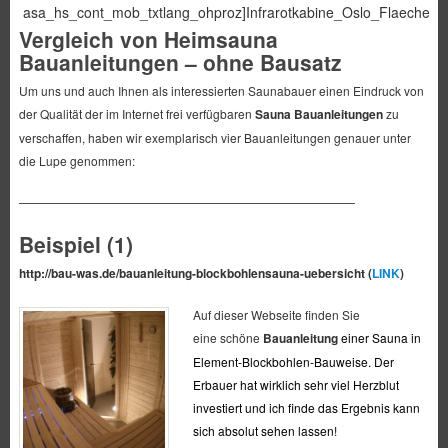
asa_hs_cont_mob_txtlang_ohproz]Infrarotkabine_Oslo_Flaechenstr
Vergleich von Heimsauna
Bauanleitungen – ohne Bausatz
Um uns und auch Ihnen als interessierten Saunabauer einen Eindruck von
der Qualität der im Internet frei verfügbaren
Sauna Bauanleitungen
zu
verschaffen, haben wir exemplarisch vier Bauanleitungen genauer unter
die Lupe genommen:
————————————————————————————
Beispiel (1)
http://bau-was.de/
bauanleitung-blockbohlensauna-
uebersicht (
LINK
)
Auf dieser Webseite finden Sie
eine schöne
Bauanleitung
einer Sauna in
Element-Blockbohlen-Bauweise. Der
Erbauer hat wirklich sehr viel Herzblut
investiert und ich finde das Ergebnis kann
sich absolut sehen lassen!