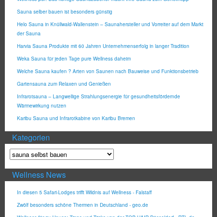
Sauna selber bauen ist besonders günstig
Helo Sauna in Knüllwald-Wallenstein – Saunahersteller und Vorreiter auf dem Markt
der Sauna
Harvia Sauna Produkte mit 60 Jahren Unternehmenserfolg in langer Tradition
Weka Sauna für jeden Tage pure Wellness daheim
Welche Sauna kaufen ? Arten von Saunen nach Bauweise und Funktionsbetrieb
Gartensauna zum Relaxen und Genießen
Infrarotsauna – Langwellige Strahlungsenergie für gesundheitsfördernde
Wärmewirkung nutzen
Karibu Sauna und Infrarotkabine von Karibu Bremen
Kategorien
Wellness News
In diesen 5 Safari-Lodges trifft Wildnis auf Wellness - Falstaff
Zwölf besonders schöne Thermen in Deutschland - geo.de