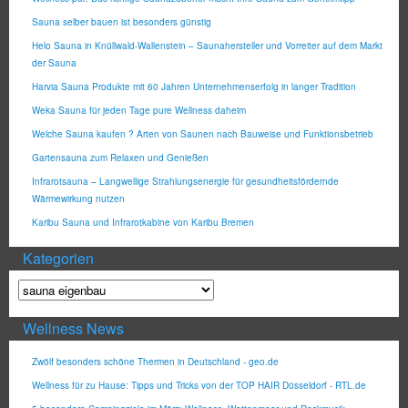
Sauna selber bauen ist besonders günstig
Helo Sauna in Knüllwald-Wallenstein – Saunahersteller und Vorreiter auf dem Markt
der Sauna
Harvia Sauna Produkte mit 60 Jahren Unternehmenserfolg in langer Tradition
Weka Sauna für jeden Tage pure Wellness daheim
Welche Sauna kaufen ? Arten von Saunen nach Bauweise und Funktionsbetrieb
Gartensauna zum Relaxen und Genießen
Infrarotsauna – Langwellige Strahlungsenergie für gesundheitsfördernde
Wärmewirkung nutzen
Karibu Sauna und Infrarotkabine von Karibu Bremen
Kategorien
Wellness News
Zwölf besonders schöne Thermen in Deutschland - geo.de
Wellness für zu Hause: Tipps und Tricks von der TOP HAIR Düsseldorf - RTL.de