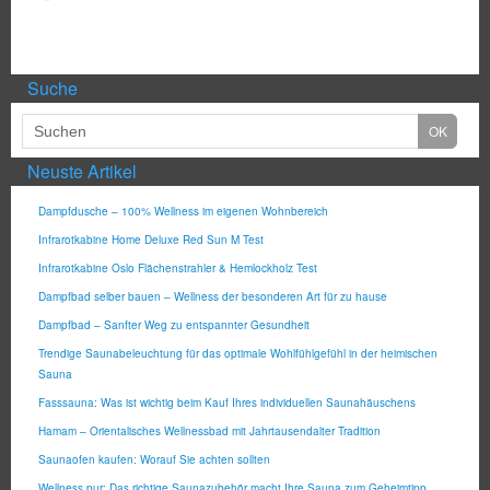
Suche
Neuste Artikel
Dampfdusche – 100% Wellness im eigenen Wohnbereich
Infrarotkabine Home Deluxe Red Sun M Test
Infrarotkabine Oslo Flächenstrahler & Hemlockholz Test
Dampfbad selber bauen – Wellness der besonderen Art für zu hause
Dampfbad – Sanfter Weg zu entspannter Gesundheit
Trendige Saunabeleuchtung für das optimale Wohlfühlgefühl in der heimischen
Sauna
Fasssauna: Was ist wichtig beim Kauf Ihres individuellen Saunahäuschens
Hamam – Orientalisches Wellnessbad mit Jahrtausendalter Tradition
Saunaofen kaufen: Worauf Sie achten sollten
Wellness pur: Das richtige Saunazubehör macht Ihre Sauna zum Geheimtipp