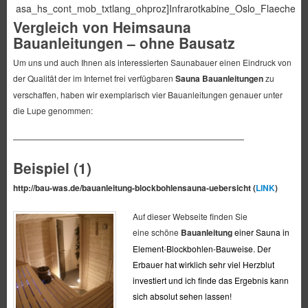
asa_hs_cont_mob_txtlang_ohproz]Infrarotkabine_Oslo_Flaechenstr
Vergleich von Heimsauna
Bauanleitungen – ohne Bausatz
Um uns und auch Ihnen als interessierten Saunabauer einen Eindruck von
der Qualität der im Internet frei verfügbaren
Sauna Bauanleitungen
zu
verschaffen, haben wir exemplarisch vier Bauanleitungen genauer unter
die Lupe genommen:
————————————————————————————
Beispiel (1)
http://bau-was.de/
bauanleitung-blockbohlensauna-
uebersicht (
LINK
)
Auf dieser Webseite finden Sie
eine schöne
Bauanleitung
einer Sauna in
Element-Blockbohlen-Bauweise. Der
Erbauer hat wirklich sehr viel Herzblut
investiert und ich finde das Ergebnis kann
sich absolut sehen lassen!