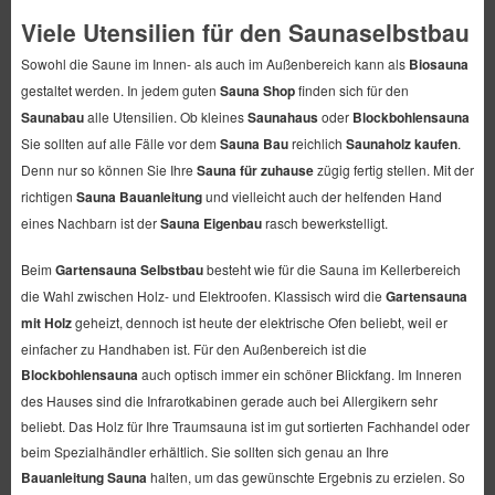
Viele Utensilien für den Saunaselbstbau
Sowohl die Saune im Innen- als auch im Außenbereich kann als
Biosauna
gestaltet werden. In jedem guten
Sauna Shop
finden sich für den
Saunabau
alle Utensilien. Ob kleines
Saunahaus
oder
Blockbohlensauna
Sie sollten auf alle Fälle vor dem
Sauna Bau
reichlich
Saunaholz kaufen
.
Denn nur so können Sie Ihre
Sauna für zuhause
zügig fertig stellen. Mit der
richtigen
Sauna Bauanleitung
und vielleicht auch der helfenden Hand
eines Nachbarn ist der
Sauna Eigenbau
rasch bewerkstelligt.
Beim
Gartensauna Selbstbau
besteht wie für die Sauna im Kellerbereich
die Wahl zwischen Holz- und Elektroofen. Klassisch wird die
Gartensauna
mit Holz
geheizt, dennoch ist heute der elektrische Ofen beliebt, weil er
einfacher zu Handhaben ist. Für den Außenbereich ist die
Blockbohlensauna
auch optisch immer ein schöner Blickfang. Im Inneren
des Hauses sind die Infrarotkabinen gerade auch bei Allergikern sehr
beliebt. Das Holz für Ihre Traumsauna ist im gut sortierten Fachhandel oder
beim Spezialhändler erhältlich. Sie sollten sich genau an Ihre
Bauanleitung Sauna
halten, um das gewünschte Ergebnis zu erzielen. So