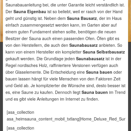
Saunabauanleitung bei, die unter Garantie leicht verständlich ist.
Der
Sauna Eigenbau
ist so beliebt, weil er rasch von der Hand
geht und günstig ist. Neben dem
Sauna Bausatz
, der im Haus
einfach zusammengesetzt werden kann, im Garten aber auf
einem guten Fundament stehen sollte, benötigen die neuen
Besitzer der Sauna auch einen passenden Ofen. Öfen gibt es
von den Herstellern, die auch den
Saunabausatz
anbieten. So
kann von einem Hersteller ein kompletter
Sauna Selbstbausatz
gekauft werden. Die Grundlage jeden
Saunabausatz
ist in der
Regel nordisches Holz, raffiniertere Versionen verfügen auch
über Glaselemente. Die Entscheidung eine
Sauna bauen
oder
bauen lassen hängt für viele Menschen von den Faktoren Zeit
und Geld ab. Je komplizierter die Wünsche sind, desto besser ist
es, eine Saune zu kaufen. Dennoch liegt
Sauna bauen
im Trend
und es gibt viele Anleitungen im Internet zu finden.
[asa_collection
asa_heimsauna_content_mobil_txtlang]Home_Deluxe_Red_Sun_M[/
[asa_collection