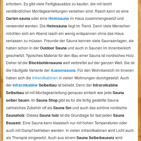
erfordern. Es gibt viele Fertigbausätze zu kaufen, die mit leicht
verständlichen Montageanleitungen versehen sind. Rasch kann so eine
Garten sauna
oder eine
Heimsauna
im Haus zusammengesetzt und
verwendet werden. Die
Heimsauna
liegt im Trend. Denn viele Menschen
möchten sich am Abend rasch ein wenig entspannen ohne das Haus
verlassen zu müssen. Freunde der Sauna kennen viele Saunaanlagen, sie
haben schon in der
Outdoor Sauna
und auch in Saunen im Innenbereich
geschwitzt. Typisches Material für den Bau einer Sauna ist nordisches Holz.
Daher ist die
Blockbohlensauna
weit verbreitet auf der ganzen Welt. Sie ist
die häufigste Variante der
Aussensauna
. Für den Wohnbereich im Inneren
haben sich die
Infrarotkabinen
in vielen Wohnungen durchgesetzt. Auch
der
Infrarotkabine
Selbstbau
ist beliebt. Denn der
Infrarotkabine
Selbstbau
ist mit Montageanleitung genauso einfach wie jede
Sauna
selber bauen
. Im
Sauna Shop
gibt es für die fertig gestellte Sauna
zahlreiches Zubehör oft als
Sauna Set
und auch das schöne nordische
Saunaholz
. Dieses
Sauna holz
ist die Grundlage für fast jeden
Sauna
Bausatz
. Eine Sauna kann klassisch nur mit hohen Temperaturen oder
auch mit Dampf betrieben werden. In vielen Infrarotkabinen wird Licht auch
als Therapie eingesetzt. Auch aus einem
Sauna Selbstbausatz
wird