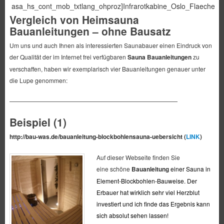
asa_hs_cont_mob_txtlang_ohproz]Infrarotkabine_Oslo_Flaechenstr
Vergleich von Heimsauna
Bauanleitungen – ohne Bausatz
Um uns und auch Ihnen als interessierten Saunabauer einen Eindruck von
der Qualität der im Internet frei verfügbaren
Sauna Bauanleitungen
zu
verschaffen, haben wir exemplarisch vier Bauanleitungen genauer unter
die Lupe genommen:
————————————————————————————
Beispiel (1)
http://bau-was.de/
bauanleitung-blockbohlensauna-
uebersicht (
LINK
)
Auf dieser Webseite finden Sie
eine schöne
Bauanleitung
einer Sauna in
Element-Blockbohlen-Bauweise. Der
Erbauer hat wirklich sehr viel Herzblut
investiert und ich finde das Ergebnis kann
sich absolut sehen lassen!