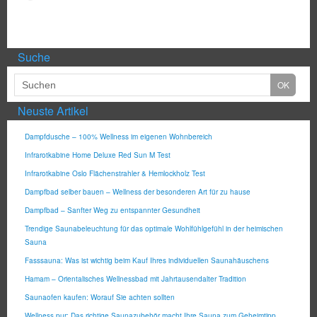
Suche
Neuste Artikel
Dampfdusche – 100% Wellness im eigenen Wohnbereich
Infrarotkabine Home Deluxe Red Sun M Test
Infrarotkabine Oslo Flächenstrahler & Hemlockholz Test
Dampfbad selber bauen – Wellness der besonderen Art für zu hause
Dampfbad – Sanfter Weg zu entspannter Gesundheit
Trendige Saunabeleuchtung für das optimale Wohlfühlgefühl in der heimischen
Sauna
Fasssauna: Was ist wichtig beim Kauf Ihres individuellen Saunahäuschens
Hamam – Orientalisches Wellnessbad mit Jahrtausendalter Tradition
Saunaofen kaufen: Worauf Sie achten sollten
Wellness pur: Das richtige Saunazubehör macht Ihre Sauna zum Geheimtipp