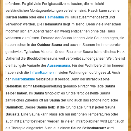
erfordern. Es gibt viele Fertigbausätze zu kaufen, die mit leicht
verständlichen Montageanleitungen versehen sind. Rasch kann so eine
Garten sauna
oder eine
Heimsauna
im Haus zusammengesetzt und
verwendet werden. Die
Heimsauna
liegt im Trend. Denn viele Menschen
möchten sich am Abend rasch ein wenig entspannen ohne das Haus
verlassen zu müssen. Freunde der Sauna kennen viele Saunaanlagen, sie
haben schon in der
Outdoor Sauna
und auch in Saunen im Innenbereich
geschwitzt. Typisches Material für den Bau einer Sauna ist nordisches Holz.
Daher ist die
Blockbohlensauna
weit verbreitet auf der ganzen Welt. Sie ist
die häufigste Variante der
Aussensauna
. Für den Wohnbereich im Inneren
haben sich die
Infrarotkabinen
in vielen Wohnungen durchgesetzt. Auch
der
Infrarotkabine
Selbstbau
ist beliebt. Denn der
Infrarotkabine
Selbstbau
ist mit Montageanleitung genauso einfach wie jede
Sauna
selber bauen
. Im
Sauna Shop
gibt es für die fertig gestellte Sauna
zahlreiches Zubehör oft als
Sauna Set
und auch das schöne nordische
Saunaholz
. Dieses
Sauna holz
ist die Grundlage für fast jeden
Sauna
Bausatz
. Eine Sauna kann klassisch nur mit hohen Temperaturen oder
auch mit Dampf betrieben werden. In vielen Infrarotkabinen wird Licht auch
als Therapie eingesetzt. Auch aus einem
Sauna Selbstbausatz
wird