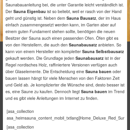
Saunabauanleitung bei, die unter Garantie leicht verständlich ist.
Der
Sauna Eigenbau
ist so beliebt, weil er rasch von der Hand
geht und günstig ist. Neben dem
Sauna Bausatz
, der im Haus
einfach zusammengesetzt werden kann, im Garten aber auf
einem guten Fundament stehen sollte, benötigen die neuen
Besitzer der Sauna auch einen passenden Ofen. Öfen gibt es
von den Herstellern, die auch den
Saunabausatz
anbieten. So
kann von einem Hersteller ein kompletter
Sauna Selbstbausatz
gekauft werden. Die Grundlage jeden
Saunabausatz
ist in der
Regel nordisches Holz, raffiniertere Versionen verfügen auch
über Glaselemente. Die Entscheidung eine
Sauna bauen
oder
bauen lassen hängt für viele Menschen von den Faktoren Zeit
und Geld ab. Je komplizierter die Wünsche sind, desto besser ist
es, eine Saune zu kaufen. Dennoch liegt
Sauna bauen
im Trend
und es gibt viele Anleitungen im Internet zu finden.
[asa_collection
asa_heimsauna_content_mobil_txtlang]Home_Deluxe_Red_Sun_M[/
[asa_collection