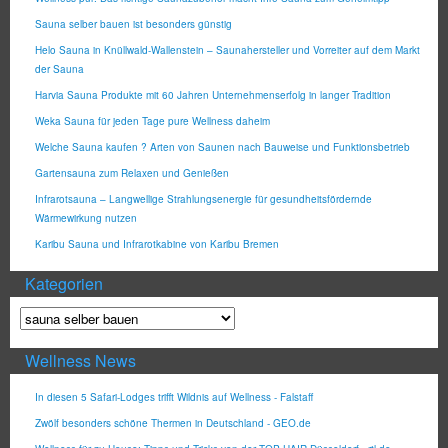
Sauna selber bauen ist besonders günstig
Helo Sauna in Knüllwald-Wallenstein – Saunahersteller und Vorreiter auf dem Markt
der Sauna
Harvia Sauna Produkte mit 60 Jahren Unternehmenserfolg in langer Tradition
Weka Sauna für jeden Tage pure Wellness daheim
Welche Sauna kaufen ? Arten von Saunen nach Bauweise und Funktionsbetrieb
Gartensauna zum Relaxen und Genießen
Infrarotsauna – Langwellige Strahlungsenergie für gesundheitsfördernde
Wärmewirkung nutzen
Karibu Sauna und Infrarotkabine von Karibu Bremen
Kategorien
Wellness News
In diesen 5 Safari-Lodges trifft Wildnis auf Wellness - Falstaff
Zwölf besonders schöne Thermen in Deutschland - GEO.de