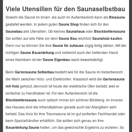
Viele Utensilien für den Saunaselbstbau
Sowohl die Saune im Innen- als auch im Außenbereich kann als
Biosauna
gestaltet werden. In jedem guten
Sauna Shop
finden sich für den
Saunabau
alle Utensilien. Ob kleines
Saunahaus
oder
Blockbohlensauna
Sie sollten auf alle Fälle vor dem
Sauna Bau
reichlich
Saunaholz kaufen
.
Denn nur so können Sie Ihre
Sauna für zuhause
zügig fertig stellen. Mit der
richtigen
Sauna Bauanleitung
und vielleicht auch der helfenden Hand
eines Nachbarn ist der
Sauna Eigenbau
rasch bewerkstelligt.
Beim
Gartensauna Selbstbau
besteht wie für die Sauna im Kellerbereich
die Wahl zwischen Holz- und Elektroofen. Klassisch wird die
Gartensauna
mit Holz
geheizt, dennoch ist heute der elektrische Ofen beliebt, weil er
einfacher zu Handhaben ist. Für den Außenbereich ist die
Blockbohlensauna
auch optisch immer ein schöner Blickfang. Im Inneren
des Hauses sind die Infrarotkabinen gerade auch bei Allergikern sehr
beliebt. Das Holz für Ihre Traumsauna ist im gut sortierten Fachhandel oder
beim Spezialhändler erhältlich. Sie sollten sich genau an Ihre
Bauanleitung Sauna
halten, um das gewünschte Ergebnis zu erzielen. So