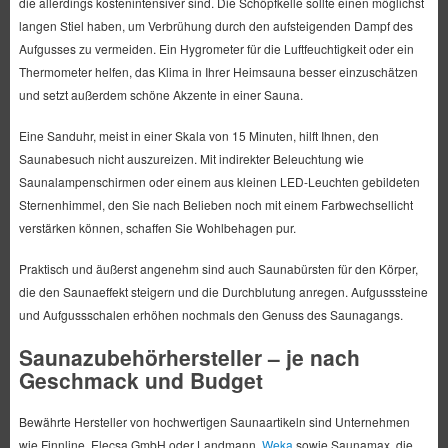
die allerdings kostenintensiver sind. Die Schöpfkelle sollte einen möglichst
langen Stiel haben, um Verbrühung durch den aufsteigenden Dampf des
Aufgusses zu vermeiden. Ein Hygrometer für die Luftfeuchtigkeit oder ein
Thermometer helfen, das Klima in Ihrer Heimsauna besser einzuschätzen
und setzt außerdem schöne Akzente in einer Sauna.
Eine Sanduhr, meist in einer Skala von 15 Minuten, hilft Ihnen, den
Saunabesuch nicht auszureizen. Mit indirekter Beleuchtung wie
Saunalampenschirmen oder einem aus kleinen LED-Leuchten gebildeten
Sternenhimmel, den Sie nach Belieben noch mit einem Farbwechsellicht
verstärken können, schaffen Sie Wohlbehagen pur.
Praktisch und äußerst angenehm sind auch Saunabürsten für den Körper,
die den Saunaeffekt steigern und die Durchblutung anregen. Aufgusssteine
und Aufgussschalen erhöhen nochmals den Genuss des Saunagangs.
Saunazubehörhersteller – je nach
Geschmack und Budget
Bewährte Hersteller von hochwertigen Saunaartikeln sind Unternehmen
wie Finnline, Elecsa GmbH oder Landmann,
Weka
sowie Saunamax, die