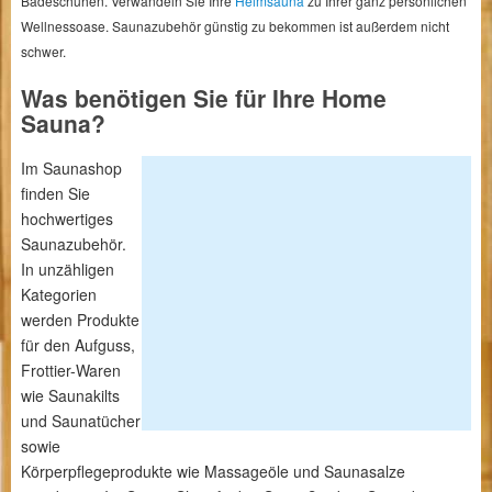
Badeschuhen. Verwandeln Sie Ihre
Heimsauna
zu Ihrer ganz persönlichen
Wellnessoase. Saunazubehör günstig zu bekommen ist außerdem nicht
schwer.
Was benötigen Sie für Ihre Home
Sauna?
Im Saunashop
finden Sie
hochwertiges
Saunazubehör.
In unzähligen
Kategorien
werden Produkte
für den Aufguss,
Frottier-Waren
wie Saunakilts
und Saunatücher
sowie
Körperpflegeprodukte wie Massageöle und Saunasalze