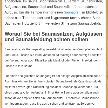
angeboten. Im Sauna Shop finden Sie außerdem Saunabürsten,
Aufgusssteine, Saunakübel und Saunakellen für den nächsten
Aufguss. Um die Temperatur für einen
Saunaofen
im Blickfeld zu
haben sind Thermometer und Hygrometer unverzichtbar. Auch
Saunaofen Holz gehört im weitesten Sinne zum Saunazubehör.
Worauf Sie bei Saunasalzen, Aufgüssen
und Saunakleidung achten sollten
Saunasalze, als Körperpeeling versetzt mit ätherischen Ölen, pflegen Haut
und Seele. Lassen Sie Ihren Vorlieben für fruchtige oder blumige Facetten
den Vorzug. Aber auch Klassiker wie Menthol oder Pfefferminze bringen
Frische in Ihre Sauna.
Für einen erfolgreichen Saunagang ist der richtige Aufguss entscheidend.
Auch hier können Sie für Ihre Holzofen Sauna bewährte Qualitätsprodukte
mit Ihrer bevorzugten Duftrichtung aus dem Saunashop verwenden. Für
einen genussvollen Aufenthalt in Ihrer Home Sauna aber vor allem auch
schon davor, empfiehlt sich ein Saunamantel. Rutschfeste Saunaschuhe
verhindern zudem, dass Sie ausrutschen und schützen außerdem vor