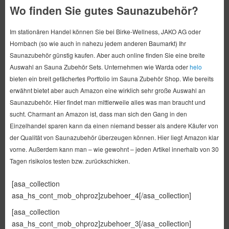
Wo finden Sie gutes Saunazubehör?
Im stationären Handel können Sie bei Birke-Wellness, JAKO AG oder
Hornbach (so wie auch in nahezu jedem anderen Baumarkt) Ihr
Saunazubehör günstig kaufen. Aber auch online finden Sie eine breite
Auswahl an Sauna Zubehör Sets. Unternehmen wie Warda oder
helo
bieten ein breit gefächertes Portfolio im Sauna Zubehör Shop. Wie bereits
erwähnt bietet aber auch Amazon eine wirklich sehr große Auswahl an
Saunazubehör. Hier findet man mittlerweile alles was man braucht und
sucht. Charmant an Amazon ist, dass man sich den Gang in den
Einzelhandel sparen kann da einen niemand besser als andere Käufer von
der Qualität von Saunazubehör überzeugen können. Hier liegt Amazon klar
vorne. Außerdem kann man – wie gewohnt – jeden Artikel innerhalb von 30
Tagen risikolos testen bzw. zurückschicken.
[asa_collection
asa_hs_cont_mob_ohproz]zubehoer_4[/asa_collection]
[asa_collection
asa_hs_cont_mob_ohproz]zubehoer_3[/asa_collection]