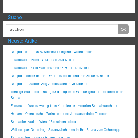
Suche
Neuste Artikel
Dampfdusche – 100% Wellness im eigenen Wohnbereich
Infrarotkabine Home Deluxe Red Sun M Test
Infrarotkabine Oslo Flächenstrahler & Hemlockholz Test
Dampfbad selber bauen – Wellness der besonderen Art für zu hause
Dampfbad – Sanfter Weg zu entspannter Gesundheit
Trendige Saunabeleuchtung für das optimale Wohlfühlgefühl in der heimischen
Sauna
Fasssauna: Was ist wichtig beim Kauf Ihres individuellen Saunahäuschens
Hamam – Orientalisches Wellnessbad mit Jahrtausendalter Tradition
Saunaofen kaufen: Worauf Sie achten sollten
Wellness pur: Das richtige Saunazubehör macht Ihre Sauna zum Geheimtipp
Sauna selber bauen ist besonders günstig