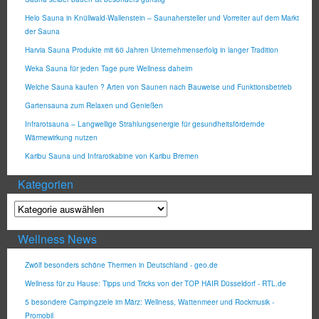
Helo Sauna in Knüllwald-Wallenstein – Saunahersteller und Vorreiter auf dem Markt
der Sauna
Harvia Sauna Produkte mit 60 Jahren Unternehmenserfolg in langer Tradition
Weka Sauna für jeden Tage pure Wellness daheim
Welche Sauna kaufen ? Arten von Saunen nach Bauweise und Funktionsbetrieb
Gartensauna zum Relaxen und Genießen
Infrarotsauna – Langwellige Strahlungsenergie für gesundheitsfördernde
Wärmewirkung nutzen
Karibu Sauna und Infrarotkabine von Karibu Bremen
Kategorien
Wellness News
Zwölf besonders schöne Thermen in Deutschland - geo.de
Wellness für zu Hause: Tipps und Tricks von der TOP HAIR Düsseldorf - RTL.de
5 besondere Campingziele im März: Wellness, Wattenmeer und Rockmusik -
Promobil