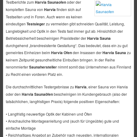
Testberichte zum
Harvia Saunaofen
oder der
kompletten Sauna von
Harvia
finden sich auf
Testseiten und in Foren. Auch wenn es keinen
eindeutigen
Testsieger
zu vermelden gibt schneiden Qualität, Leistung,
Langlebigkeit und Optik in den Tests fast immer gut ab. Hinsichtlich der
Betriebssicherheit bescheinigen Praxistester der
Harvia Sauna
durchgehend „brandresistente Gestaltung“. Das bedeutet, dass ein zu gut
gemeintes Einheizen beim
Harvia Ofen
den Insassen der
Harvia Sauna
zu
keinem Zeitpunkt gesundheitliche Einbußen bringen. In der Reihe
renommierter
Saunahersteller
nimmt somit das Unternehmen aus Finnland
zu Recht einen vorderen Platz ein.
Die durchschnittlichen Testergebnisse zu
Harvia
, einer Sauna von Harvia
oder den
Harvia Saunaöfen
bescheinigen im Kundengebrauch (also der
tatsächlichen, langfristigen Praxis) folgende positiven Eigenschaften:
• Langfristig neuwertige Optik der Kabinen und Öfen
• Anschauliche Montageanleitung und (auch für Ungeübte) gute und
einfache Montage
• Reichhaltiges Angebot an Zubehör nach neuesten, internationalen