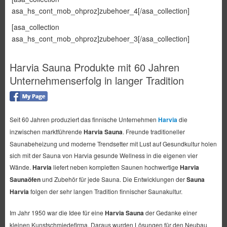
asa_hs_cont_mob_ohproz]zubehoer_4[/asa_collection]
[asa_collection
asa_hs_cont_mob_ohproz]zubehoer_3[/asa_collection]
Harvia Sauna Produkte mit 60 Jahren
Unternehmenserfolg in langer Tradition
Seit 60 Jahren produziert das finnische Unternehmen
Harvia
die
inzwischen marktführende
Harvia Sauna
. Freunde traditioneller
Saunabeheizung und moderne Trendsetter mit Lust auf Gesundkultur holen
sich mit der Sauna von Harvia gesunde Wellness in die eigenen vier
Wände.
Harvia
liefert neben kompletten Saunen hochwertige
Harvia
Saunaöfen
und Zubehör für jede Sauna. Die Entwicklungen der
Sauna
Harvia
folgen der sehr langen Tradition finnischer Saunakultur.
Im Jahr 1950 war die Idee für eine
Harvia Sauna
der Gedanke einer
kleinen Kunstschmiedefirma. Daraus wurden Lösungen für den Neubau