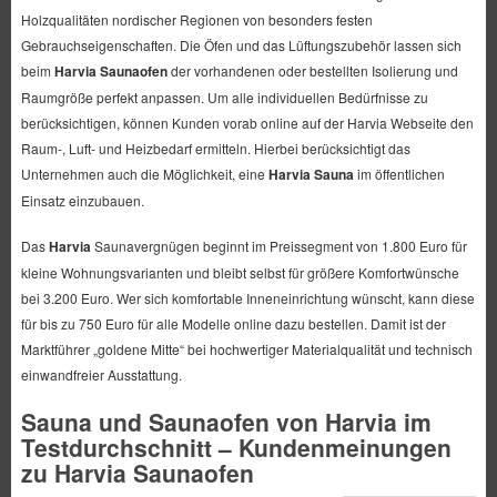
Holzqualitäten nordischer Regionen von besonders festen
Gebrauchseigenschaften. Die Öfen und das Lüftungszubehör lassen sich
beim
Harvia Saunaofen
der vorhandenen oder bestellten Isolierung und
Raumgröße perfekt anpassen. Um alle individuellen Bedürfnisse zu
berücksichtigen, können Kunden vorab online auf der Harvia Webseite den
Raum-, Luft- und Heizbedarf ermitteln. Hierbei berücksichtigt das
Unternehmen auch die Möglichkeit, eine
Harvia Sauna
im öffentlichen
Einsatz einzubauen.
Das
Harvia
Saunavergnügen beginnt im Preissegment von 1.800 Euro für
kleine Wohnungsvarianten und bleibt selbst für größere Komfortwünsche
bei 3.200 Euro. Wer sich komfortable Inneneinrichtung wünscht, kann diese
für bis zu 750 Euro für alle Modelle online dazu bestellen. Damit ist der
Marktführer „goldene Mitte“ bei hochwertiger Materialqualität und technisch
einwandfreier Ausstattung.
Sauna und Saunaofen von Harvia im
Testdurchschnitt – Kundenmeinungen
zu Harvia Saunaofen