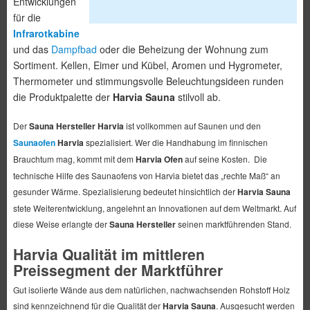
Entwicklungen
für die
Infrarotkabine
und das
Dampfbad
oder die Beheizung der Wohnung zum
Sortiment. Kellen, Eimer und Kübel, Aromen und Hygrometer,
Thermometer und stimmungsvolle Beleuchtungsideen runden
die Produktpalette der
Harvia Sauna
stilvoll ab.
Der
Sauna Hersteller Harvia
ist vollkommen auf Saunen und den
Saunaofen
Harvia
spezialisiert. Wer die Handhabung im finnischen
Brauchtum mag, kommt mit dem
Harvia Ofen
auf seine Kosten. Die
technische Hilfe des Saunaofens von Harvia bietet das „rechte Maß“ an
gesunder Wärme. Spezialisierung bedeutet hinsichtlich der
Harvia Sauna
stete Weiterentwicklung, angelehnt an Innovationen auf dem Weltmarkt. Auf
diese Weise erlangte der
Sauna Hersteller
seinen marktführenden Stand.
Harvia Qualität im mittleren
Preissegment der Marktführer
Gut isolierte Wände aus dem natürlichen, nachwachsenden Rohstoff Holz
sind kennzeichnend für die Qualität der
Harvia Sauna
. Ausgesucht werden