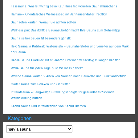
Fasssauna: Was ist wichtig beim Kauf Ihres individuellen Saunahäuschens
Hamam – Orientalisches Wellnessbad mit Jahrtausendalter Tradition
Saunaofen kaufen: Worauf Sie achten sollten
Wellness pur: Das richtige Saunazubehör macht Ihre Sauna zum Geheimtipp
Sauna selber bauen ist besonders günstig
Helo Sauna in Knüllwald-Wallenstein – Saunahersteller und Vorreiter auf dem Markt
der Sauna
Harvia Sauna Produkte mit 60 Jahren Unternehmenserfolg in langer Tradition
Weka Sauna für jeden Tage pure Wellness daheim
Welche Sauna kaufen ? Arten von Saunen nach Bauweise und Funktionsbetrieb
Gartensauna zum Relaxen und Genießen
Infrarotsauna – Langwellige Strahlungsenergie für gesundheitsfördernde
Wärmewirkung nutzen
Karibu Sauna und Infrarotkabine von Karibu Bremen
Kategorien