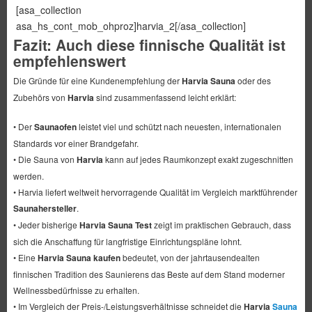
[asa_collection
asa_hs_cont_mob_ohproz]harvia_2[/asa_collection]
Fazit: Auch diese finnische Qualität ist
empfehlenswert
Die Gründe für eine Kundenempfehlung der
Harvia Sauna
oder des
Zubehörs von
Harvia
sind zusammenfassend leicht erklärt:
• Der
Saunaofen
leistet viel und schützt nach neuesten, internationalen
Standards vor einer Brandgefahr.
• Die Sauna von
Harvia
kann auf jedes Raumkonzept exakt zugeschnitten
werden.
• Harvia liefert weltweit hervorragende Qualität im Vergleich marktführender
Saunahersteller
.
• Jeder bisherige
Harvia Sauna Test
zeigt im praktischen Gebrauch, dass
sich die Anschaffung für langfristige Einrichtungspläne lohnt.
• Eine
Harvia Sauna kaufen
bedeutet, von der jahrtausendealten
finnischen Tradition des Saunierens das Beste auf dem Stand moderner
Wellnessbedürfnisse zu erhalten.
• Im Vergleich der Preis-/Leistungsverhältnisse schneidet die
Harvia
Sauna