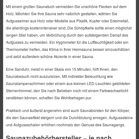
Mit einem großen Saunatuch vermeiden Sie unschöne Flecken auf dem
Holz. Möchten Sie Ihre Sauna sehr natürlich gestalten, wählen Sie
Aufgusseimer aus Holz oder Modelle aus Plastik, Kupfer oder Edelmetall,
die allerdings kostenintensiver sind. Die Schöpfkelle sollte einen möglichst
langen Stiel haben, um Verbrühung durch den aufsteigenden Dampf des
Aufgusses zu vermeiden. Ein Hygrometer für die Luftfeuchtigkeit oder ein
Thermometer helfen, das Klima in Ihrer Heimsauna besser einzuschätzen
und setzt außerdem schöne Akzente in einer Sauna.
Eine Sanduhr, meist in einer Skala von 15 Minuten, hilft Ihnen, den
Saunabesuch nicht auszureizen. Mit indirekter Beleuchtung wie
Saunalampenschirmen oder einem aus kleinen LED-Leuchten gebildeten
Sternenhimmel, den Sie nach Belieben noch mit einem Farbwechsellicht
verstärken können, schaffen Sie Wohlbehagen pur.
Praktisch und äußerst angenehm sind auch Saunabürsten für den Körper,
die den Saunaeffekt steigern und die Durchblutung anregen. Aufgusssteine
und Aufgussschalen erhöhen nochmals den Genuss des Saunagangs.
Saunazubehörhersteller – je nach