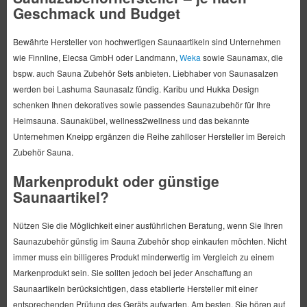
Geschmack und Budget
Bewährte Hersteller von hochwertigen Saunaartikeln sind Unternehmen
wie Finnline, Elecsa GmbH oder Landmann,
Weka
sowie Saunamax, die
bspw. auch Sauna Zubehör Sets anbieten. Liebhaber von Saunasalzen
werden bei Lashuma Saunasalz fündig. Karibu und Hukka Design
schenken Ihnen dekoratives sowie passendes Saunazubehör für Ihre
Heimsauna. Saunakübel, wellness2wellness und das bekannte
Unternehmen Kneipp ergänzen die Reihe zahlloser Hersteller im Bereich
Zubehör Sauna.
Markenprodukt oder günstige
Saunaartikel?
Nützen Sie die Möglichkeit einer ausführlichen Beratung, wenn Sie Ihren
Saunazubehör günstig im Sauna Zubehör shop einkaufen möchten. Nicht
immer muss ein billigeres Produkt minderwertig im Vergleich zu einem
Markenprodukt sein. Sie sollten jedoch bei jeder Anschaffung an
Saunaartikeln berücksichtigen, dass etablierte Hersteller mit einer
entsprechenden Prüfung des Geräts aufwarten. Am besten, Sie hören auf