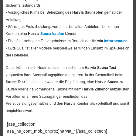
Sicherheitsstandards
• Vorzügliches Klima bei Beheizung des
Harvia Saunaofen
gemäß der
Anleitung
• Günstiges Preis-/Leistungsverhältnis bei allen Anbietern, bei denen
Kunden eine
Harvia
Sauna kaufen
können
• Ebenfalls sehr gute Testergebnisse im Bereich der
Harvia
Infrarotsauna
• Gute Qualität aller Modelle beispielsweise für den Einsatz im Spa-Bereich
der Hotellerie.
Damit können sich Neuinteressenten sicher am
Harvia Sauna Test
zugunsten ihrer Anschaffungspläne orientieren. In der Gesamtheit beim
Sauna Test
klingt immer wieder die Empfehlung, eine
Harvia Sauna
zu
kaufen oder eine vorhandene Kabine mit dem
Harvia Zubehör
aufzurüsten.
Vor allem erfahrene Saunagänger empfinden das
Preis-/Leistungsverhältnis und den
Harvia
Komfort als vorteilhaft und somit
empfehlenswert.
[asa_collection
asa_hs_cont_mob_ohproz]harvia_1[/asa_collection]