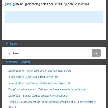
günstig
ab, bei gleichzeitig gefälliger Optik für jeden Geschmack.
Suche
Neuste Artikel
Dampfdusche – 100% Wellness im eigenen Wohnbereich
Infrarotkabine Home Deluxe Red Sun M Test
Infrarotkabine Oslo Flächenstrahler & Hemlockholz Test
Dampfbad selber bauen – Wellness der besonderen Art für zu hause
Dampfbad – Sanfter Weg zu entspannter Gesundheit
Trendige Saunabeleuchtung für das optimale Wohlfühlgefühl in der heimischen
Sauna