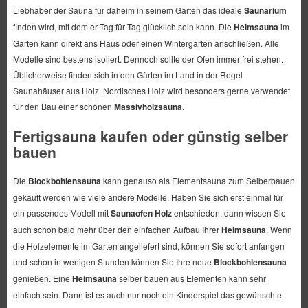
Liebhaber der Sauna für daheim in seinem Garten das ideale
Saunarium
finden wird, mit dem er Tag für Tag glücklich sein kann. Die
Heimsauna
im
Garten kann direkt ans Haus oder einen Wintergarten anschließen. Alle
Modelle sind bestens isoliert. Dennoch sollte der Ofen immer frei stehen.
Üblicherweise finden sich in den Gärten im Land in der Regel
Saunahäuser aus Holz. Nordisches Holz wird besonders gerne verwendet
für den Bau einer schönen
Massivholzsauna
.
Fertigsauna kaufen oder günstig selber
bauen
Die
Blockbohlensauna
kann genauso als Elementsauna zum Selberbauen
gekauft werden wie viele andere Modelle. Haben Sie sich erst einmal für
ein passendes Modell mit
Saunaofen Holz
entschieden, dann wissen Sie
auch schon bald mehr über den einfachen Aufbau Ihrer
Heimsauna
. Wenn
die Holzelemente im Garten angeliefert sind, können Sie sofort anfangen
und schon in wenigen Stunden können Sie Ihre neue
Blockbohlensauna
genießen. Eine
Heimsauna
selber bauen aus Elementen kann sehr
einfach sein. Dann ist es auch nur noch ein Kinderspiel das gewünschte