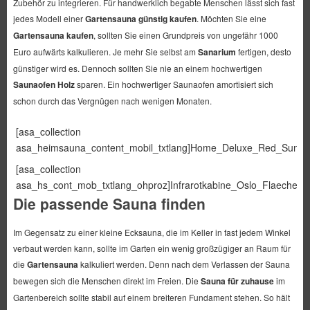
Zubehör zu integrieren. Für handwerklich begabte Menschen lässt sich fast
jedes Modell einer
Gartensauna günstig kaufen
. Möchten Sie eine
Gartensauna kaufen
, sollten Sie einen Grundpreis von ungefähr 1000
Euro aufwärts kalkulieren. Je mehr Sie selbst am
Sanarium
fertigen, desto
günstiger wird es. Dennoch sollten Sie nie an einem hochwertigen
Saunaofen Holz
sparen. Ein hochwertiger Saunaofen amortisiert sich
schon durch das Vergnügen nach wenigen Monaten.
[asa_collection
asa_heimsauna_content_mobil_txtlang]Home_Deluxe_Red_Sun_M[/
[asa_collection
asa_hs_cont_mob_txtlang_ohproz]Infrarotkabine_Oslo_Flaechenstr
Die passende Sauna finden
Im Gegensatz zu einer kleine Ecksauna, die im Keller in fast jedem Winkel
verbaut werden kann, sollte im Garten ein wenig großzügiger an Raum für
die
Gartensauna
kalkuliert werden. Denn nach dem Verlassen der Sauna
bewegen sich die Menschen direkt im Freien. Die
Sauna für zuhause
im
Gartenbereich sollte stabil auf einem breiteren Fundament stehen. So hält