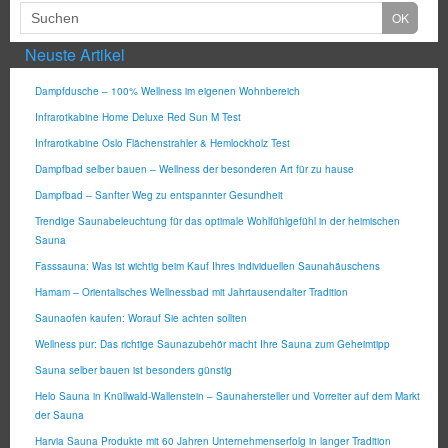
Neuste Artikel
Dampfdusche – 100% Wellness im eigenen Wohnbereich
Infrarotkabine Home Deluxe Red Sun M Test
Infrarotkabine Oslo Flächenstrahler & Hemlockholz Test
Dampfbad selber bauen – Wellness der besonderen Art für zu hause
Dampfbad – Sanfter Weg zu entspannter Gesundheit
Trendige Saunabeleuchtung für das optimale Wohlfühlgefühl in der heimischen
Sauna
Fasssauna: Was ist wichtig beim Kauf Ihres individuellen Saunahäuschens
Hamam – Orientalisches Wellnessbad mit Jahrtausendalter Tradition
Saunaofen kaufen: Worauf Sie achten sollten
Wellness pur: Das richtige Saunazubehör macht Ihre Sauna zum Geheimtipp
Sauna selber bauen ist besonders günstig
Helo Sauna in Knüllwald-Wallenstein – Saunahersteller und Vorreiter auf dem Markt
der Sauna
Harvia Sauna Produkte mit 60 Jahren Unternehmenserfolg in langer Tradition