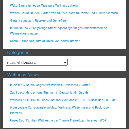
Weka Sauna für jeden Tage pure Wellness daheim
Welche Sauna kaufen ? Arten von Saunen nach Bauweise und Funktionsbetrieb
Gartensauna zum Relaxen und Genießen
Infrarotsauna – Langwellige Strahlungsenergie für gesundheitsfördernde
Wärmewirkung nutzen
Karibu Sauna und Infrarotkabine von Karibu Bremen
Kategorien
Wellness News
In diesen 5 Safari-Lodges trifft Wildnis auf Wellness - Falstaff
Zwölf besonders schöne Thermen in Deutschland - Geo.de
Wellness für zu Hause: Tipps und Tricks von der TOP HAIR Düsseldorf - RTL.de
5 besondere Campingziele im März: Wellness, Wattenmeer und Rockmusik -
Promobil
Unser Tipp: Familien-Wellness in der Therme Freizeitbad Heveney - WDR