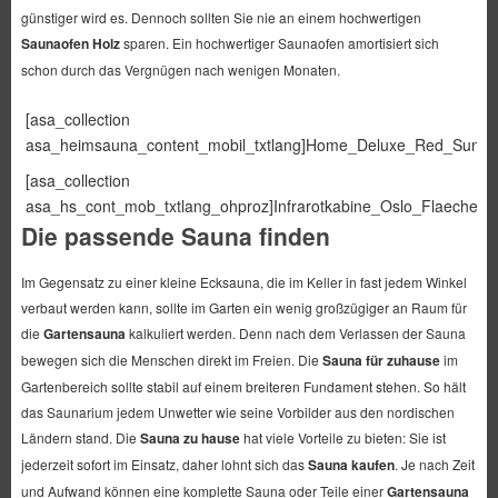
günstiger wird es. Dennoch sollten Sie nie an einem hochwertigen
Saunaofen Holz
sparen. Ein hochwertiger Saunaofen amortisiert sich
schon durch das Vergnügen nach wenigen Monaten.
[asa_collection
asa_heimsauna_content_mobil_txtlang]Home_Deluxe_Red_Sun_M[/
[asa_collection
asa_hs_cont_mob_txtlang_ohproz]Infrarotkabine_Oslo_Flaechenstr
Die passende Sauna finden
Im Gegensatz zu einer kleine Ecksauna, die im Keller in fast jedem Winkel
verbaut werden kann, sollte im Garten ein wenig großzügiger an Raum für
die
Gartensauna
kalkuliert werden. Denn nach dem Verlassen der Sauna
bewegen sich die Menschen direkt im Freien. Die
Sauna für zuhause
im
Gartenbereich sollte stabil auf einem breiteren Fundament stehen. So hält
das Saunarium jedem Unwetter wie seine Vorbilder aus den nordischen
Ländern stand. Die
Sauna zu hause
hat viele Vorteile zu bieten: Sie ist
jederzeit sofort im Einsatz, daher lohnt sich das
Sauna kaufen
. Je nach Zeit
und Aufwand können eine komplette Sauna oder Teile einer
Gartensauna