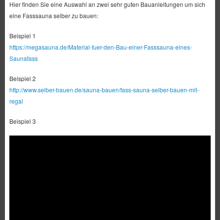
Hier finden Sie eine Auswahl an zwei sehr guten Bauanleitungen um sich
eine Fasssauna selber zu bauen:
Beispiel 1
https://megasauna.de/Material-fuer-den-Bau-einer-Fasssauna-eines-
Saunafass
Beispiel 2
http://www.selber-bauen.de/sauna-bauen/fass-sauna-selber-bauen-mit-
regal
Beispiel 3