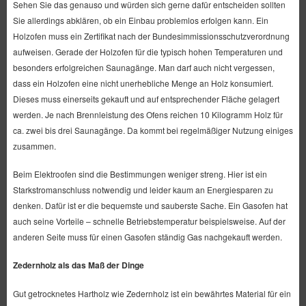
Sehen Sie das genauso und würden sich gerne dafür entscheiden sollten
Sie allerdings abklären, ob ein Einbau problemlos erfolgen kann. Ein
Holzofen muss ein Zertifikat nach der Bundesimmissionsschutzverordnung
aufweisen. Gerade der Holzofen für die typisch hohen Temperaturen und
besonders erfolgreichen Saunagänge. Man darf auch nicht vergessen,
dass ein Holzofen eine nicht unerhebliche Menge an Holz konsumiert.
Dieses muss einerseits gekauft und auf entsprechender Fläche gelagert
werden. Je nach Brennleistung des Ofens reichen 10 Kilogramm Holz für
ca. zwei bis drei Saunagänge. Da kommt bei regelmäßiger Nutzung einiges
zusammen.
Beim Elektroofen sind die Bestimmungen weniger streng. Hier ist ein
Starkstromanschluss notwendig und leider kaum an Energiesparen zu
denken. Dafür ist er die bequemste und sauberste Sache. Ein Gasofen hat
auch seine Vorteile – schnelle Betriebstemperatur beispielsweise. Auf der
anderen Seite muss für einen Gasofen ständig Gas nachgekauft werden.
Zedernholz als das Maß der Dinge
Gut getrocknetes Hartholz wie Zedernholz ist ein bewährtes Material für ein