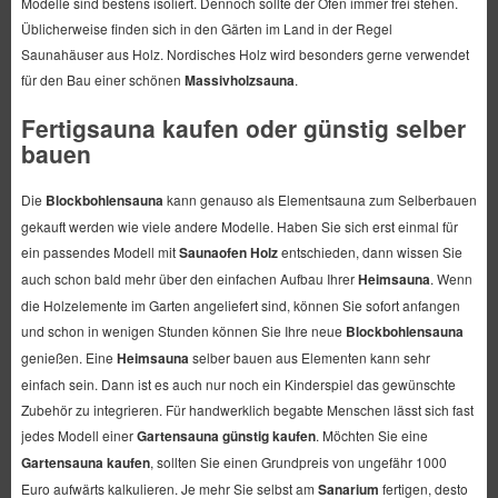
Modelle sind bestens isoliert. Dennoch sollte der Ofen immer frei stehen.
Üblicherweise finden sich in den Gärten im Land in der Regel
Saunahäuser aus Holz. Nordisches Holz wird besonders gerne verwendet
für den Bau einer schönen
Massivholzsauna
.
Fertigsauna kaufen oder günstig selber
bauen
Die
Blockbohlensauna
kann genauso als Elementsauna zum Selberbauen
gekauft werden wie viele andere Modelle. Haben Sie sich erst einmal für
ein passendes Modell mit
Saunaofen Holz
entschieden, dann wissen Sie
auch schon bald mehr über den einfachen Aufbau Ihrer
Heimsauna
. Wenn
die Holzelemente im Garten angeliefert sind, können Sie sofort anfangen
und schon in wenigen Stunden können Sie Ihre neue
Blockbohlensauna
genießen. Eine
Heimsauna
selber bauen aus Elementen kann sehr
einfach sein. Dann ist es auch nur noch ein Kinderspiel das gewünschte
Zubehör zu integrieren. Für handwerklich begabte Menschen lässt sich fast
jedes Modell einer
Gartensauna günstig kaufen
. Möchten Sie eine
Gartensauna kaufen
, sollten Sie einen Grundpreis von ungefähr 1000
Euro aufwärts kalkulieren. Je mehr Sie selbst am
Sanarium
fertigen, desto