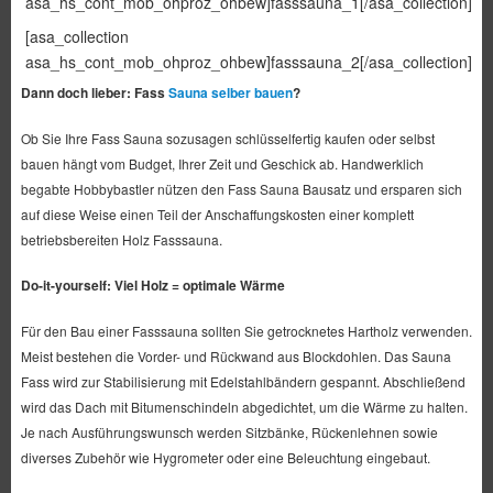
asa_hs_cont_mob_ohproz_ohbew]fasssauna_1[/asa_collection]
[asa_collection
asa_hs_cont_mob_ohproz_ohbew]fasssauna_2[/asa_collection]
Dann doch lieber: Fass
Sauna selber bauen
?
Ob Sie Ihre Fass Sauna sozusagen schlüsselfertig kaufen oder selbst
bauen hängt vom Budget, Ihrer Zeit und Geschick ab. Handwerklich
begabte Hobbybastler nützen den Fass Sauna Bausatz und ersparen sich
auf diese Weise einen Teil der Anschaffungskosten einer komplett
betriebsbereiten Holz Fasssauna.
Do-it-yourself: Viel Holz = optimale Wärme
Für den Bau einer Fasssauna sollten Sie getrocknetes Hartholz verwenden.
Meist bestehen die Vorder- und Rückwand aus Blockdohlen. Das Sauna
Fass wird zur Stabilisierung mit Edelstahlbändern gespannt. Abschließend
wird das Dach mit Bitumenschindeln abgedichtet, um die Wärme zu halten.
Je nach Ausführungswunsch werden Sitzbänke, Rückenlehnen sowie
diverses Zubehör wie Hygrometer oder eine Beleuchtung eingebaut.