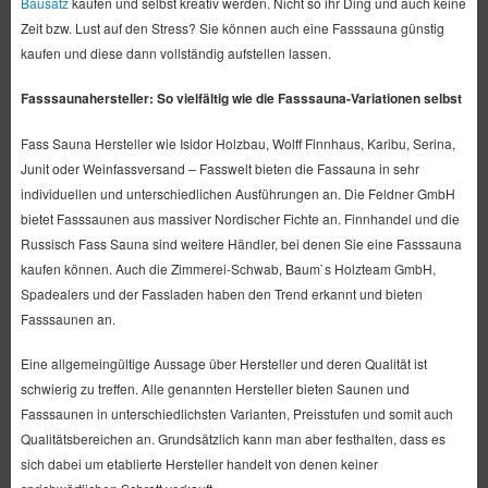
Bausatz
kaufen und selbst kreativ werden. Nicht so ihr Ding und auch keine
Zeit bzw. Lust auf den Stress? Sie können auch eine Fasssauna günstig
kaufen und diese dann vollständig aufstellen lassen.
Fasssaunahersteller: So vielfältig wie die Fasssauna-Variationen selbst
Fass Sauna Hersteller wie Isidor Holzbau, Wolff Finnhaus, Karibu, Serina,
Junit oder Weinfassversand – Fasswelt bieten die Fassauna in sehr
individuellen und unterschiedlichen Ausführungen an. Die Feldner GmbH
bietet Fasssaunen aus massiver Nordischer Fichte an. Finnhandel und die
Russisch Fass Sauna sind weitere Händler, bei denen Sie eine Fasssauna
kaufen können. Auch die Zimmerei-Schwab, Baum`s Holzteam GmbH,
Spadealers und der Fassladen haben den Trend erkannt und bieten
Fasssaunen an.
Eine allgemeingültige Aussage über Hersteller und deren Qualität ist
schwierig zu treffen. Alle genannten Hersteller bieten Saunen und
Fasssaunen in unterschiedlichsten Varianten, Preisstufen und somit auch
Qualitätsbereichen an. Grundsätzlich kann man aber festhalten, dass es
sich dabei um etablierte Hersteller handelt von denen keiner