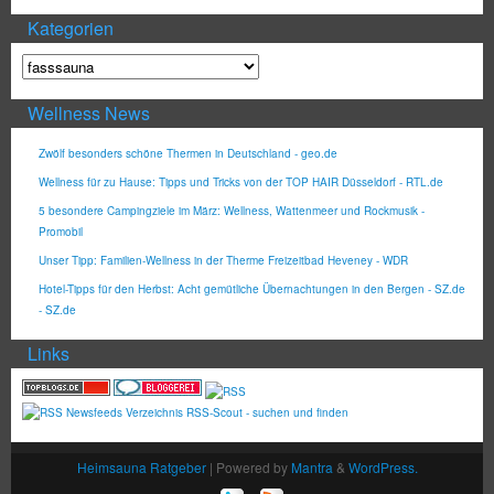
Kategorien
Wellness News
Zwölf besonders schöne Thermen in Deutschland - geo.de
Wellness für zu Hause: Tipps und Tricks von der TOP HAIR Düsseldorf - RTL.de
5 besondere Campingziele im März: Wellness, Wattenmeer und Rockmusik -
Promobil
Unser Tipp: Familien-Wellness in der Therme Freizeitbad Heveney - WDR
Hotel-Tipps für den Herbst: Acht gemütliche Übernachtungen in den Bergen - SZ.de
- SZ.de
Links
Heimsauna Ratgeber
| Powered by
Mantra
&
WordPress.