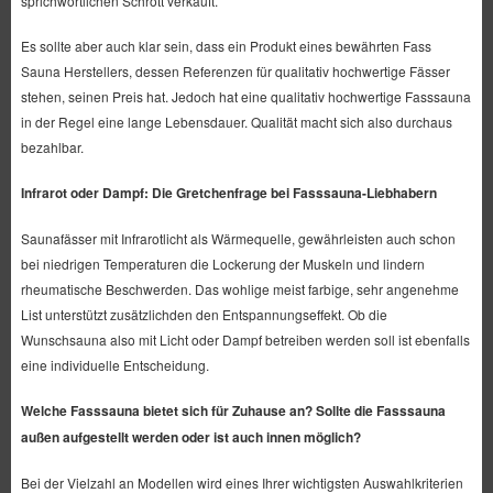
sprichwörtlichen Schrott verkauft.
Es sollte aber auch klar sein, dass ein Produkt eines bewährten Fass
Sauna Herstellers, dessen Referenzen für qualitativ hochwertige Fässer
stehen, seinen Preis hat. Jedoch hat eine qualitativ hochwertige Fasssauna
in der Regel eine lange Lebensdauer. Qualität macht sich also durchaus
bezahlbar.
Infrarot oder Dampf: Die Gretchenfrage bei Fasssauna-Liebhabern
Saunafässer mit Infrarotlicht als Wärmequelle, gewährleisten auch schon
bei niedrigen Temperaturen die Lockerung der Muskeln und lindern
rheumatische Beschwerden. Das wohlige meist farbige, sehr angenehme
List unterstützt zusätzlichden den Entspannungseffekt. Ob die
Wunschsauna also mit Licht oder Dampf betreiben werden soll ist ebenfalls
eine individuelle Entscheidung.
Welche Fasssauna bietet sich für Zuhause an? Sollte die Fasssauna
außen aufgestellt werden oder ist auch innen möglich?
Bei der Vielzahl an Modellen wird eines Ihrer wichtigsten Auswahlkriterien