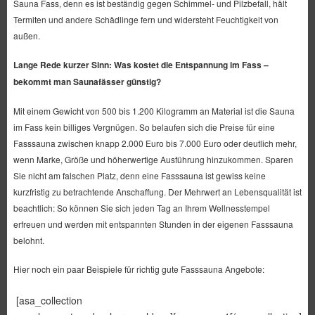
Sauna Fass, denn es ist beständig gegen Schimmel- und Pilzbefall, hält
Termiten und andere Schädlinge fern und widersteht Feuchtigkeit von
außen.
Lange Rede kurzer Sinn: Was kostet die Entspannung im Fass –
bekommt man
Saunafässer günstig?
Mit einem Gewicht von 500 bis 1.200 Kilogramm an Material ist die Sauna
im Fass kein billiges Vergnügen. So belaufen sich die Preise für eine
Fasssauna zwischen knapp 2.000 Euro bis 7.000 Euro oder deutlich mehr,
wenn Marke, Größe und höherwertige Ausführung hinzukommen. Sparen
Sie nicht am falschen Platz, denn eine Fasssauna ist gewiss keine
kurzfristig zu betrachtende Anschaffung. Der Mehrwert an Lebensqualität ist
beachtlich: So können Sie sich jeden Tag an Ihrem Wellnesstempel
erfreuen und werden mit entspannten Stunden in der eigenen Fasssauna
belohnt.
Hier noch ein paar Beispiele für richtig gute Fasssauna Angebote:
[asa_collection