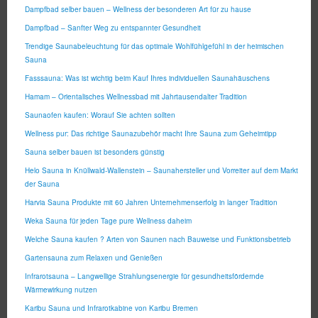
Dampfbad selber bauen – Wellness der besonderen Art für zu hause
Dampfbad – Sanfter Weg zu entspannter Gesundheit
Trendige Saunabeleuchtung für das optimale Wohlfühlgefühl in der heimischen
Sauna
Fasssauna: Was ist wichtig beim Kauf Ihres individuellen Saunahäuschens
Hamam – Orientalisches Wellnessbad mit Jahrtausendalter Tradition
Saunaofen kaufen: Worauf Sie achten sollten
Wellness pur: Das richtige Saunazubehör macht Ihre Sauna zum Geheimtipp
Sauna selber bauen ist besonders günstig
Helo Sauna in Knüllwald-Wallenstein – Saunahersteller und Vorreiter auf dem Markt
der Sauna
Harvia Sauna Produkte mit 60 Jahren Unternehmenserfolg in langer Tradition
Weka Sauna für jeden Tage pure Wellness daheim
Welche Sauna kaufen ? Arten von Saunen nach Bauweise und Funktionsbetrieb
Gartensauna zum Relaxen und Genießen
Infrarotsauna – Langwellige Strahlungsenergie für gesundheitsfördernde
Wärmewirkung nutzen
Karibu Sauna und Infrarotkabine von Karibu Bremen