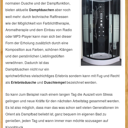
normalen Dusche und der Dampffunktion,
bieten aktuelle
Dampfduschen
aber noch
weit mehr: durch technische Raffinessen
wie der Möglichkeit von Farblichttherapie,
Aromatherapie und dem Einbau von Radio
oder MP3-Player kann man sich bei dieser
Form der Erholung zusätzlich durch eine
Komposition aus Farben, schönen Klängen
und den persönlichen Lieblingsdüften
verwöhnen. Dadurch ist das
Dampfduschen nicht nur ein
sprichwörtliches vielschichtiges Erlebnis sondern kann mit Fug und Recht
als
Erlebnisdusche
und
Duschtempel
bezeichnet werden.
So kann zum Beispiel nach einem langen Tag die Auszeit vom Stress
gelingen und neue Kräfte für den nächsten Arbeitstag gesammelt werden.
Es ist also möglich, dass man das was schon seit vielen Generationen im
Orient als Dampfbad beliebt ist, ganz bequem im eigenen Bad zu
genießen, jeden Tag und wann immer man möchte sozusagen auf
Knopfdruck.