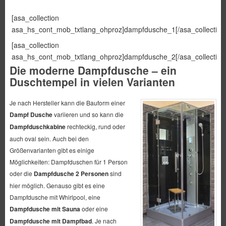
[asa_collection
asa_hs_cont_mob_txtlang_ohproz]dampfdusche_1[/asa_collection
[asa_collection
asa_hs_cont_mob_txtlang_ohproz]dampfdusche_2[/asa_collection
Die moderne Dampfdusche – ein
Duschtempel in vielen Varianten
Je nach Hersteller kann die Bauform einer
Dampf Dusche
variieren und so kann die
Dampfduschkabine
rechteckig, rund oder
auch oval sein. Auch bei den
Größenvarianten gibt es einige
Möglichkeiten: Dampfduschen für 1 Person
oder die
Dampfdusche 2 Personen
sind
hier möglich. Genauso gibt es eine
Dampfdusche mit Whirlpool, eine
Dampfdusche mit Sauna
oder eine
Dampfdusche mit Dampfbad
. Je nach