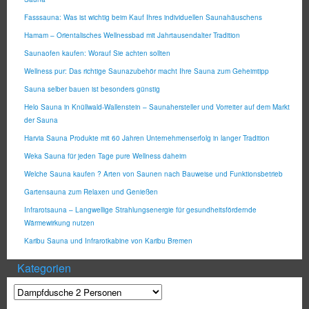
Fasssauna: Was ist wichtig beim Kauf Ihres individuellen Saunahäuschens
Hamam – Orientalisches Wellnessbad mit Jahrtausendalter Tradition
Saunaofen kaufen: Worauf Sie achten sollten
Wellness pur: Das richtige Saunazubehör macht Ihre Sauna zum Geheimtipp
Sauna selber bauen ist besonders günstig
Helo Sauna in Knüllwald-Wallenstein – Saunahersteller und Vorreiter auf dem Markt
der Sauna
Harvia Sauna Produkte mit 60 Jahren Unternehmenserfolg in langer Tradition
Weka Sauna für jeden Tage pure Wellness daheim
Welche Sauna kaufen ? Arten von Saunen nach Bauweise und Funktionsbetrieb
Gartensauna zum Relaxen und Genießen
Infrarotsauna – Langwellige Strahlungsenergie für gesundheitsfördernde
Wärmewirkung nutzen
Karibu Sauna und Infrarotkabine von Karibu Bremen
Kategorien