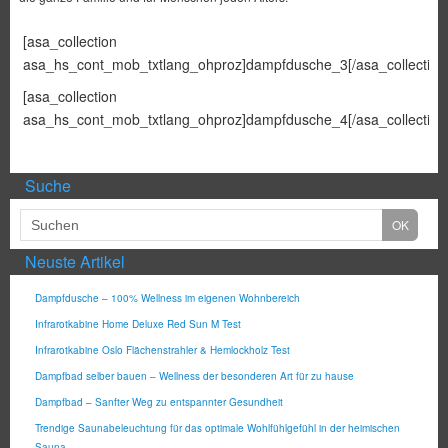
[asa_collection
asa_hs_cont_mob_txtlang_ohproz]dampfdusche_3[/asa_collection
[asa_collection
asa_hs_cont_mob_txtlang_ohproz]dampfdusche_4[/asa_collection
Suche
Neuste Artikel
Dampfdusche – 100% Wellness im eigenen Wohnbereich
Infrarotkabine Home Deluxe Red Sun M Test
Infrarotkabine Oslo Flächenstrahler & Hemlockholz Test
Dampfbad selber bauen – Wellness der besonderen Art für zu hause
Dampfbad – Sanfter Weg zu entspannter Gesundheit
Trendige Saunabeleuchtung für das optimale Wohlfühlgefühl in der heimischen
Sauna