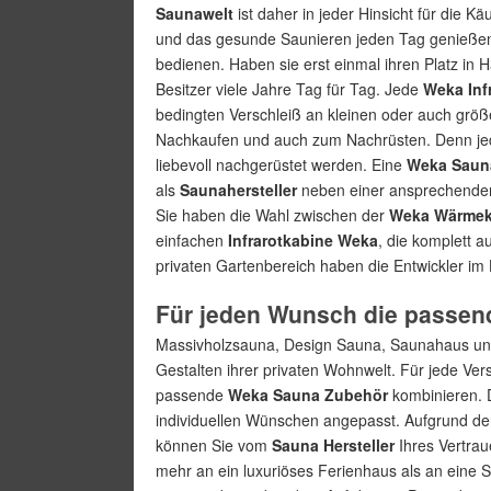
Saunawelt
ist daher in jeder Hinsicht für die K
und das gesunde Saunieren jeden Tag genieße
bedienen. Haben sie erst einmal ihren Platz in 
Besitzer viele Jahre Tag für Tag. Jede
Weka Inf
bedingten Verschleiß an kleinen oder auch größe
Nachkaufen und auch zum Nachrüsten. Denn j
liebevoll nachgerüstet werden. Eine
Weka Saun
als
Saunahersteller
neben einer ansprechenden 
Sie haben die Wahl zwischen der
Weka Wärmek
einfachen
Infrarotkabine Weka
, die komplett a
privaten Gartenbereich haben die Entwickler i
Für jeden Wunsch die passen
Massivholzsauna, Design Sauna, Saunahaus un
Gestalten ihrer privaten Wohnwelt. Für jede Ver
passende
Weka Sauna Zubehör
kombinieren. 
individuellen Wünschen angepasst. Aufgrund de
können Sie vom
Sauna Hersteller
Ihres Vertraue
mehr an ein luxuriöses Ferienhaus als an eine S