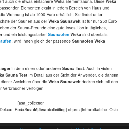
iert auch die etwas einfachere Weka Elementsauna. Diese
Weka
 passenden Elementen exakt in jedem Bereich von Haus und
 die Wohnung ist ab 1000 Euro erhältlich. Sie findet unter
fachste der Saunen aus der
Weka Saunawelt
ist für nur 250 Euro
Leben der Sauna-Freunde eine gute Investition in tägliches,
r
und ein leistungsstarker
Saunaofen
Weka
sind ebenfalls
aufen
, wird Ihnen gleich der passende
Saunaofen Weka
r
sieger
in dem einen oder anderen
Sauna Test
. Auch in vielen
ka Sauna Test
im Detail aus der Sicht der Anwender, die daheim
 dieser Ansichten über die
Weka Saunawelt
decken sich mit den
er Verbraucher verfolgen.
[asa_collection
Deluxe_Red_Sun_M[/asa_collection]
asa_hs_cont_mob_txtlang_ohproz]Infrarotkabine_Oslo_Flaec