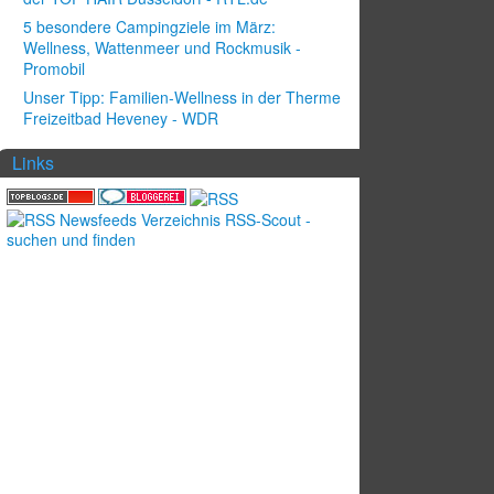
5 besondere Campingziele im März:
Wellness, Wattenmeer und Rockmusik -
Promobil
Unser Tipp: Familien-Wellness in der Therme
Freizeitbad Heveney - WDR
Links