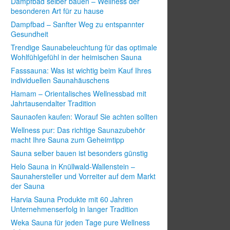
Dampfbad selber bauen – Wellness der
besonderen Art für zu hause
Dampfbad – Sanfter Weg zu entspannter
Gesundheit
Trendige Saunabeleuchtung für das optimale
Wohlfühlgefühl in der heimischen Sauna
Fasssauna: Was ist wichtig beim Kauf Ihres
individuellen Saunahäuschens
Hamam – Orientalisches Wellnessbad mit
Jahrtausendalter Tradition
Saunaofen kaufen: Worauf Sie achten sollten
Wellness pur: Das richtige Saunazubehör
macht Ihre Sauna zum Geheimtipp
Sauna selber bauen ist besonders günstig
Helo Sauna in Knüllwald-Wallenstein –
Saunahersteller und Vorreiter auf dem Markt
der Sauna
Harvia Sauna Produkte mit 60 Jahren
Unternehmenserfolg in langer Tradition
Weka Sauna für jeden Tage pure Wellness