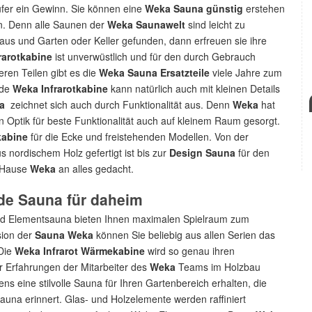
äufer ein Gewinn. Sie können eine
Weka Sauna günstig
erstehen
n. Denn alle Saunen der
Weka Saunawelt
sind leicht zu
Haus und Garten oder Keller gefunden, dann erfreuen sie ihre
rarotkabine
ist unverwüstlich und für den durch Gebrauch
ren Teilen gibt es die
Weka Sauna Ersatzteile
viele Jahre zum
ede
Weka Infrarotkabine
kann natürlich auch mit kleinen Details
a
zeichnet sich auch durch Funktionalität aus. Denn
Weka
hat
Optik für beste Funktionalität auch auf kleinem Raum gesorgt.
abine
für die Ecke und freistehenden Modellen. Von der
us nordischem Holz gefertigt ist bis zur
Design Sauna
für den
m Hause
Weka
an alles gedacht.
de Sauna für daheim
d Elementsauna bieten Ihnen maximalen Spielraum zum
sion der
Sauna Weka
können Sie beliebig aus allen Serien das
Die
Weka Infrarot Wärmekabine
wird so genau ihren
r Erfahrungen der Mitarbeiter des
Weka
Teams im Holzbau
ns eine stilvolle Sauna für Ihren Gartenbereich erhalten, die
auna erinnert. Glas- und Holzelemente werden raffiniert