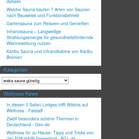
daheim
Welche Sauna kaufen ? Arten von Saunen
nach Bauweise und Funktionsbetrieb
Gartensauna zum Relaxen und Genießen
Infrarotsauna – Langwellige
Strahlungsenergie für gesundheitsfördernde
Wärmewirkung nutzen
Karibu Sauna und Infrarotkabine von Karibu
Bremen
Kategorien
Wellness News
In diesen 5 Safari-Lodges trifft Wildnis auf
Wellness - Falstaff
Zwölf besonders schöne Thermen in
Deutschland - Geo.de
Wellness für zu Hause: Tipps und Tricks von
der TOP HAIR Düsseldorf - RTL.de