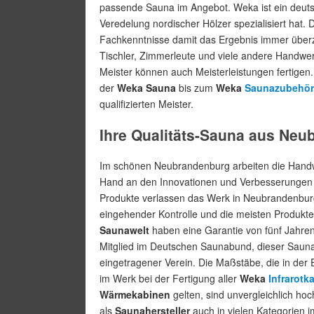
passende Sauna im Angebot. Weka ist ein deuts
Veredelung nordischer Hölzer spezialisiert hat.
Fachkenntnisse damit das Ergebnis immer überz
Tischler, Zimmerleute und viele andere Handwer
Meister können auch Meisterleistungen fertigen
der
Weka Sauna
bis zum
Weka
Saunazubehör
qualifizierten Meister.
Ihre Qualitäts-Sauna aus Ne
Im schönen Neubrandenburg arbeiten die Hand
Hand an den Innovationen und Verbesserungen 
Produkte verlassen das Werk in Neubrandenbur
eingehender Kontrolle und die meisten Produkt
Saunawelt
haben eine Garantie von fünf Jahren
Mitglied im Deutschen Saunabund, dieser Sauna
eingetragener Verein. Die Maßstäbe, die in der
im Werk bei der Fertigung aller
Weka
Infrarotk
Wärmekabinen
gelten, sind unvergleichlich ho
als
Saunahersteller
auch in vielen Kategorien 