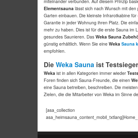
miteinander verbunden. Auf diesem Prinzip bas
Elementsauna
lässt sich nach Wunsch mit den
Garten einbauen. Die kleinste Infrarotkabine für
Garantie in jeder Wohnung ihren Platz. Die ein
mehr zu haben. Dies ist für die erste Sauna im 
gesundes Saunieren. Das
Weka Sauna Zubehö
günstig erhältlich. Wenn Sie eine
Weka
Sauna k
empfohlen.
Die
Weka Sauna
ist Testsiege
Weka
ist in allen Kategorien immer wieder
Test
Foren finden sich Sauna-Freunde, die einen
We
eine Sauna betreiben, beschreiben. Die meisten
Zielen, die die Mitarbeiter von Weka im Sinne d
[asa_collection
asa_heimsauna_content_mobil_txtlang]Home_