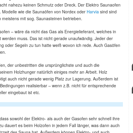
acht nahezu keinen Schmutz oder Dreck. Der Elektro Saunaofen
i. Modelle wie die Saunaöfen von Nordex oder
Harvia
sind sind
n meistens mit sog. Saunasteinen betrieben.
sofen – wäre da nicht das Gas als Energielieferant, welches in
werden muss. Das ist nicht gerade unaufwändig. Jeder der
g oder Segeln zu tun hatte weiß wovon ich rede. Auch Gasöfen
en.
n, der unbestritten die ursprünglichste und auch die
seinem Holzhunger natürlich einiges mehr an Arbeit. Holz
ötigt auch nicht gerade wenig Platz zur Lagerung. Außerdem ist
n Bedingungen realisierbar – wenn z.B. nicht für entsprechende
ler eingebaut ist etc.
dass sowohl der Elektro- als auch der Gasofen sehr schnell ihre
u dauert es beim Holzofen in jedem Fall länger, was dann auch
zzeit des Sauna hat. Außerdem können Elektro- und auch