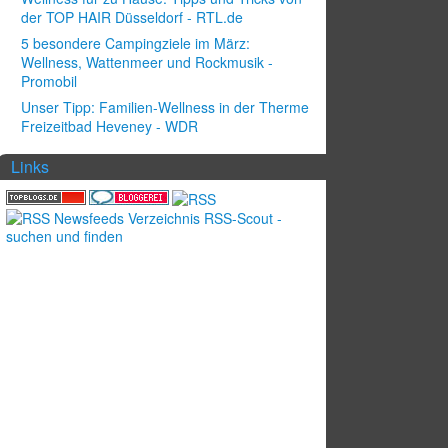
der TOP HAIR Düsseldorf - RTL.de
5 besondere Campingziele im März:
Wellness, Wattenmeer und Rockmusik -
Promobil
Unser Tipp: Familien-Wellness in der Therme
Freizeitbad Heveney - WDR
Links