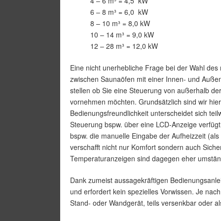
4 – 6 m³ = 4,5 kW
6 – 8 m³ = 6,0 kW
8 – 10 m³ = 8,0 kW
10 – 14 m³ = 9,0 kW
12 – 28 m³ = 12,0 kW
Eine nicht unerhebliche Frage bei der Wahl des r
zwischen Saunaöfen mit einer Innen- und Außen
stellen ob Sie eine Steuerung von außerhalb de
vornehmen möchten. Grundsätzlich sind wir hier
Bedienungsfreundlichkeit unterscheidet sich te
Steuerung bspw. über eine LCD-Anzeige verfügt 
bspw. die manuelle Eingabe der Aufheizzeit (al
verschafft nicht nur Komfort sondern auch Sich
Temperaturanzeigen sind dagegen eher umstän
Dank zumeist aussagekräftigen Bedienungsanleit
und erfordert kein spezielles Vorwissen. Je na
Stand- oder Wandgerät, teils versenkbar oder 