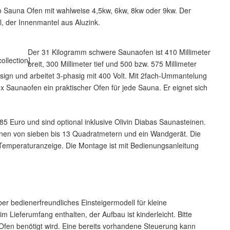
ro Sauna Ofen mit wahlweise 4,5kw, 6kw, 8kw oder 9kw. Der
, der Innenmantel aus Aluzink.
Der 31 Kilogramm schwere Saunaofen ist 410 Millimeter
llection]
breit, 300 Millimeter tief und 500 bzw. 575 Millimeter
sign und arbeitet 3-phasig mit 400 Volt. Mit 2fach-Ummantelung
ex Saunaofen ein praktischer Ofen für jede Sauna. Er eignet sich
5 Euro und sind optional inklusive Olivin Diabas Saunasteinen.
unen von sieben bis 13 Quadratmetern und ein Wandgerät. Die
 Temperaturanzeige. Die Montage ist mit Bedienungsanleitung
r bedienerfreundliches Einsteigermodell für kleine
 Lieferumfang enthalten, der Aufbau ist kinderleicht. Bitte
Ofen benötigt wird. Eine bereits vorhandene Steuerung kann