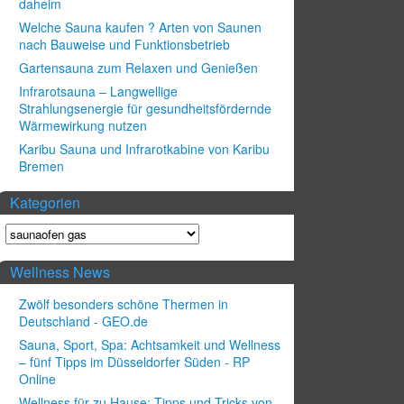
daheim
Welche Sauna kaufen ? Arten von Saunen
nach Bauweise und Funktionsbetrieb
Gartensauna zum Relaxen und Genießen
Infrarotsauna – Langwellige
Strahlungsenergie für gesundheitsfördernde
Wärmewirkung nutzen
Karibu Sauna und Infrarotkabine von Karibu
Bremen
Kategorien
Wellness News
Zwölf besonders schöne Thermen in
Deutschland - GEO.de
Sauna, Sport, Spa: Achtsamkeit und Wellness
– fünf Tipps im Düsseldorfer Süden - RP
Online
Wellness für zu Hause: Tipps und Tricks von