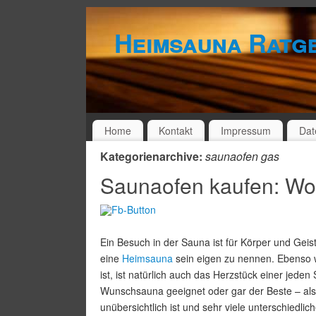
Heimsauna Ratg
Home
Kontakt
Impressum
Dat
Kategorienarchive:
saunaofen gas
Saunaofen kaufen: Wor
Ein Besuch in der Sauna ist für Körper und Gei
eine
Heimsauna
sein eigen zu nennen. Ebenso w
ist, ist natürlich auch das Herzstück einer jede
Wunschsauna geeignet oder gar der Beste – al
unübersichtlich ist und sehr viele unterschiedlic