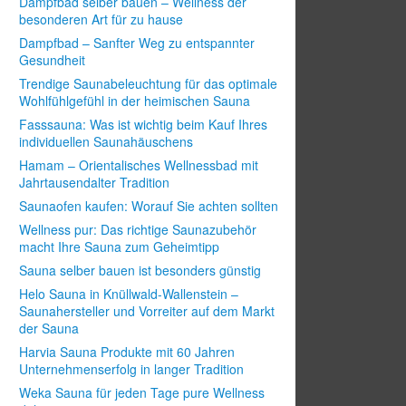
Dampfbad selber bauen – Wellness der
besonderen Art für zu hause
Dampfbad – Sanfter Weg zu entspannter
Gesundheit
Trendige Saunabeleuchtung für das optimale
Wohlfühlgefühl in der heimischen Sauna
Fasssauna: Was ist wichtig beim Kauf Ihres
individuellen Saunahäuschens
Hamam – Orientalisches Wellnessbad mit
Jahrtausendalter Tradition
Saunaofen kaufen: Worauf Sie achten sollten
Wellness pur: Das richtige Saunazubehör
macht Ihre Sauna zum Geheimtipp
Sauna selber bauen ist besonders günstig
Helo Sauna in Knüllwald-Wallenstein –
Saunahersteller und Vorreiter auf dem Markt
der Sauna
Harvia Sauna Produkte mit 60 Jahren
Unternehmenserfolg in langer Tradition
Weka Sauna für jeden Tage pure Wellness