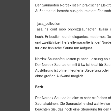
Der Saunaofen Nordex ist ein praktischer Elekt
Außenmantel besteht aus gebürstetem Edelstahl
[asa_collection
asa_hs_cont_mob_ohproz]saunaofen_1[/asa_co
hoch. Er besticht durch elegantes, modernes De
und zweijähriger Herstellergarantie ist der Nord
für eine finnische Sauna mit Aufguss.
Nordex Saunaöfen kosten je nach Leistung ab 18
Der Nordex Saunaofen mit 8 kw ist ideal für Sa
Ausführung ist ohne integrierte Steuerung oder
ohne großen Aufwand möglich.
Fazit:
Der Nordex Saunaofen 8kw ist sehr einfaches abe
Saunakabinen. Die Saunasteine sind wahlweise im
beachten Sie, das noch eine Steuerung für den 