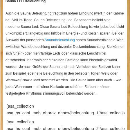
Sauna LED Beleuchtung
Auch die Sauna Beleuchtung trägt zum hohen Erholungswert in der Kabine
bei. Voll im Trend:
Sauna Beleuchtung Led.
Besonders beliebt sind
moderne Sauna Led. Diese Sauna Led Beleuchtung ist wie jedes Led Licht
unkompliziert, langlebig und hilft beim Energie- und Kosten sparen. Bei der
Auswahl der passenden
Saunabeleuchtung
haben Saunabesitzer die Wahl
zwischen Wandbeleuchtung und dezenter Deckenbeleuchtung. Sie können
sich für ein- oder mehrfarbige Leds oder klassische Leuchtmittel
entscheiden. Innerhalb der einzelnen Farbtöne kann ebenfalls gewählt
werden. Je nach Größe der Sauna und nach Vorlieben der Besitzer kann
zum Beispiel jede helle Beleuchtung in den beliebten Tönen Weiß oder
Warmweiß sowie Matt bestimmt werden. Die Sauna kann aber auch – wie
jeder Wohnraum – mit einer Kaskade an schönen Farben in einem
festgelegten Rhythmus stimmungsvoll beleuchtet werden.
[asa_collection
asa_hs_cont_mob_ohproz_ohbew]beleuchtung_1[/asa_collection]
[asa_collection
asa_hs_cont_mob_ohproz_ohbew]beleuchtung_2[/asa_collection]