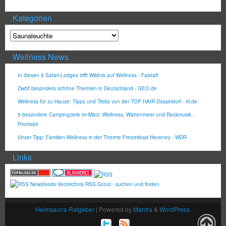
Kategorien
Wellness News
In diesen 5 Safari-Lodges trifft Wildnis auf Wellness - Falstaff
Zwölf besonders schöne Thermen in Deutschland - GEO.de
Wellness für zu Hause: Tipps und Tricks von der TOP HAIR Düsseldorf - rtl.de
5 besondere Campingziele im März: Wellness, Wattenmeer und Rockmusik -
Promobil
Unser Tipp: Familien-Wellness in der Therme Freizeitbad Heveney - WDR
Links
Heimsauna Ratgeber
| Powered by
Mantra
&
WordPress.