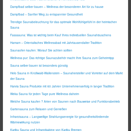
Dampfbad selber bauen – Wellness der besonderen Art für zu hause
Dampfbad – Sanfter Weg zu entspannter Gesundheit
Trendige Saunabeleuchtung für das optimale Wohlfühlgefühl in der heimischen
Sauna
Fasssauna: Was ist wichtig beim Kauf Ihres individuellen Saunahäuschens
Hamam – Orientalisches Wellnessbad mit Jahrtausendalter Tradition
Saunaofen kaufen: Worauf Sie achten sollten
Wellness pur: Das richtige Saunazubehör macht Ihre Sauna zum Geheimtipp
Sauna selber bauen ist besonders günstig
Helo Sauna in Knüllwald-Wallenstein – Saunahersteller und Vorreiter auf dem Markt
der Sauna
Harvia Sauna Produkte mit 60 Jahren Unternehmenserfolg in langer Tradition
Weka Sauna für jeden Tage pure Wellness daheim
Welche Sauna kaufen ? Arten von Saunen nach Bauweise und Funktionsbetrieb
Gartensauna zum Relaxen und Genießen
Infrarotsauna – Langwellige Strahlungsenergie für gesundheitsfördernde
Wärmewirkung nutzen
Karibu Sauna und Infrarotkabine von Karibu Bremen