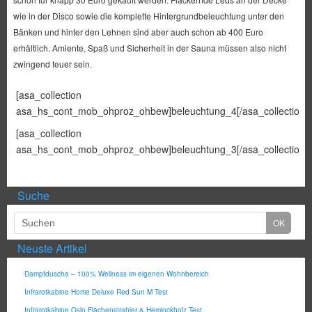
wie in der Disco sowie die komplette Hintergrundbeleuchtung unter den
Bänken und hinter den Lehnen sind aber auch schon ab 400 Euro
erhältlich. Amiente, Spaß und Sicherheit in der Sauna müssen also nicht
zwingend teuer sein.
[asa_collection
asa_hs_cont_mob_ohproz_ohbew]beleuchtung_4[/asa_collection]
[asa_collection
asa_hs_cont_mob_ohproz_ohbew]beleuchtung_3[/asa_collection]
Suche
Neuste Artikel
Dampfdusche – 100% Wellness im eigenen Wohnbereich
Infrarotkabine Home Deluxe Red Sun M Test
Infrarotkabine Oslo Flächenstrahler & Hemlockholz Test