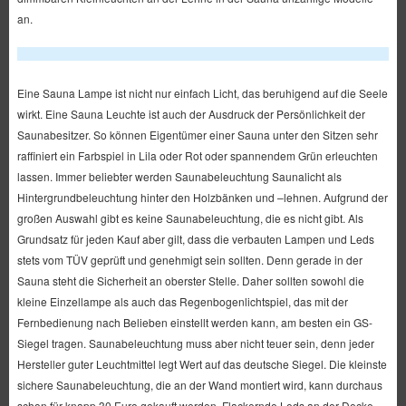
an.
Eine Sauna Lampe ist nicht nur einfach Licht, das beruhigend auf die Seele
wirkt. Eine Sauna Leuchte ist auch der Ausdruck der Persönlichkeit der
Saunabesitzer. So können Eigentümer einer Sauna unter den Sitzen sehr
raffiniert ein Farbspiel in Lila oder Rot oder spannendem Grün erleuchten
lassen. Immer beliebter werden Saunabeleuchtung Saunalicht als
Hintergrundbeleuchtung hinter den Holzbänken und –lehnen. Aufgrund der
großen Auswahl gibt es keine Saunabeleuchtung, die es nicht gibt. Als
Grundsatz für jeden Kauf aber gilt, dass die verbauten Lampen und Leds
stets vom TÜV geprüft und genehmigt sein sollten. Denn gerade in der
Sauna steht die Sicherheit an oberster Stelle. Daher sollten sowohl die
kleine Einzellampe als auch das Regenbogenlichtspiel, das mit der
Fernbedienung nach Belieben einstellt werden kann, am besten ein GS-
Siegel tragen. Saunabeleuchtung muss aber nicht teuer sein, denn jeder
Hersteller guter Leuchtmittel legt Wert auf das deutsche Siegel. Die kleinste
sichere Saunabeleuchtung, die an der Wand montiert wird, kann durchaus
schon für knapp 30 Euro gekauft werden. Flackernde Leds an der Decke