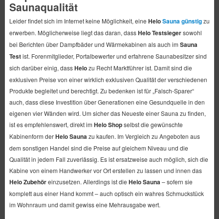
Saunaqualität
Leider findet sich im Internet keine Möglichkeit, eine
Helo
Sauna günstig
zu
erwerben. Möglicherweise liegt das daran, dass
Helo Testsieger
sowohl
bei Berichten über Dampfbäder und Wärmekabinen als auch im
Sauna
Test
ist. Forenmitglieder, Portalbewerter und erfahrene Saunabesitzer sind
sich darüber einig, dass
Helo
zu Recht Marktführer ist. Damit sind die
exklusiven Preise von einer wirklich exklusiven Qualität der verschiedenen
Produkte begleitet und berechtigt. Zu bedenken ist für „Falsch-Sparer“
auch, dass diese Investition über Generationen eine Gesundquelle in den
eigenen vier Wänden wird. Um sicher das Neueste einer Sauna zu finden,
ist es empfehlenswert, direkt im
Helo Shop
selbst die gewünschte
Kabinenform der
Helo Sauna
zu kaufen. Im Vergleich zu Angeboten aus
dem sonstigen Handel sind die Preise auf gleichem Niveau und die
Qualität in jedem Fall zuverlässig. Es ist ersatzweise auch möglich, sich die
Kabine von einem Handwerker vor Ort erstellen zu lassen und innen das
Helo Zubehör
einzusetzen. Allerdings ist die
Helo Sauna
– sofern sie
komplett aus einer Hand kommt – auch optisch ein wahres Schmuckstück
im Wohnraum und damit gewiss eine Mehrausgabe wert.