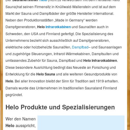
Sauna)hat seinen Firmensitz in Knüllwald-Wallenstein und ist auf dem
Markt der Sauna und Dampfbäder der größte Hersteller international.
Neben den Produktionsstätten „Made in Germany“ werden
Dampfgeneratoren,
Helo
Infrarotkabinen
und Saunaöfen auch in
Schweden, den USA und Finnland gefertigt. Die Spezialisierung des
Unternehmens bezieht sich ausschließlich auf Dampfgeneratoren,
elektrische oder holzbeheizte Saunaöfen,
Dampfbad
– und Saunaanlagen
und zugehörige Steuerungen, Infrarot-Wärmekabinen, Dampfsuiten und
umfassendes Zubehör für Sauna, Dampfbad und
Helo Infrarotkabinen
.
Diese besondere Ausrichtung bedingt das Neueste an Forschung und
Entwicklung für die
Helo Sauna
und alle weiteren Gesundprodukte von
Helo
. Bei aller Innovation bleibt der Sinn für Tradition seit 1919 erhalten.
Damals wurde das Unternehmen im traditionellen Saunaland Finnland
gegründet.
Helo Produkte und Spezialisierungen
Wer den Namen
Helo
ausspricht,