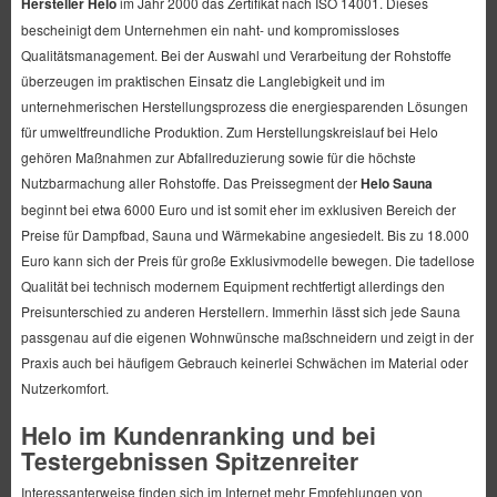
Hersteller Helo
im Jahr 2000 das Zertifikat nach ISO 14001. Dieses
bescheinigt dem Unternehmen ein naht- und kompromissloses
Qualitätsmanagement. Bei der Auswahl und Verarbeitung der Rohstoffe
überzeugen im praktischen Einsatz die Langlebigkeit und im
unternehmerischen Herstellungsprozess die energiesparenden Lösungen
für umweltfreundliche Produktion. Zum Herstellungskreislauf bei Helo
gehören Maßnahmen zur Abfallreduzierung sowie für die höchste
Nutzbarmachung aller Rohstoffe. Das Preissegment der
Helo Sauna
beginnt bei etwa 6000 Euro und ist somit eher im exklusiven Bereich der
Preise für Dampfbad, Sauna und Wärmekabine angesiedelt. Bis zu 18.000
Euro kann sich der Preis für große Exklusivmodelle bewegen. Die tadellose
Qualität bei technisch modernem Equipment rechtfertigt allerdings den
Preisunterschied zu anderen Herstellern. Immerhin lässt sich jede Sauna
passgenau auf die eigenen Wohnwünsche maßschneidern und zeigt in der
Praxis auch bei häufigem Gebrauch keinerlei Schwächen im Material oder
Nutzerkomfort.
Helo im Kundenranking und bei
Testergebnissen Spitzenreiter
Interessanterweise finden sich im Internet mehr Empfehlungen von