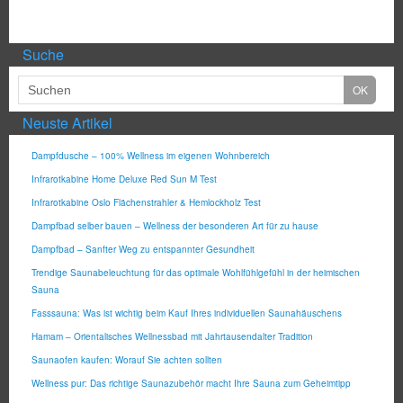
Suche
Neuste Artikel
Dampfdusche – 100% Wellness im eigenen Wohnbereich
Infrarotkabine Home Deluxe Red Sun M Test
Infrarotkabine Oslo Flächenstrahler & Hemlockholz Test
Dampfbad selber bauen – Wellness der besonderen Art für zu hause
Dampfbad – Sanfter Weg zu entspannter Gesundheit
Trendige Saunabeleuchtung für das optimale Wohlfühlgefühl in der heimischen
Sauna
Fasssauna: Was ist wichtig beim Kauf Ihres individuellen Saunahäuschens
Hamam – Orientalisches Wellnessbad mit Jahrtausendalter Tradition
Saunaofen kaufen: Worauf Sie achten sollten
Wellness pur: Das richtige Saunazubehör macht Ihre Sauna zum Geheimtipp