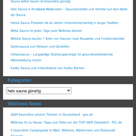
Sauna selber bauen ist besonders günstig
Helo Sauna in Knüllwald-Wallenstein – Saunahersteller und Vorreiter auf dem Markt
der Sauna
Harvia Sauna Produkte mit 60 Jahren Unternehmenserfolg in langer Tradition
Weka Sauna für jeden Tage pure Wellness daheim
Welche Sauna kaufen ? Arten von Saunen nach Bauweise und Funktionsbetrieb
Gartensauna zum Relaxen und Genießen
Infrarotsauna – Langwellige Strahlungsenergie für gesundheitsfördernde
Wärmewirkung nutzen
Karibu Sauna und Infrarotkabine von Karibu Bremen
Kategorien
Wellness News
Zwölf besonders schöne Thermen in Deutschland - geo.de
Wellness für zu Hause: Tipps und Tricks von der TOP HAIR Düsseldorf - RTL.de
5 besondere Campingziele im März: Wellness, Wattenmeer und Rockmusik -